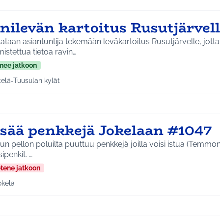
inilevän kartoitus Rusutjärvel
ataan asiantuntija tekemään leväkartoitus Rusutjärvelle, jott
istettua tietoa ravin…
nee jatkoon
telä-Tuusulan kylät
a tulokset aihepiirin mukaan: Etelä-Tuusulan kylät
isää penkkejä Jokelaan #1047
un pellon poluilta puuttuu penkkejä joilla voisi istua (Temmo
kausipenkit. …
etene jatkoon
okela
a tulokset aihepiirin mukaan: Jokela