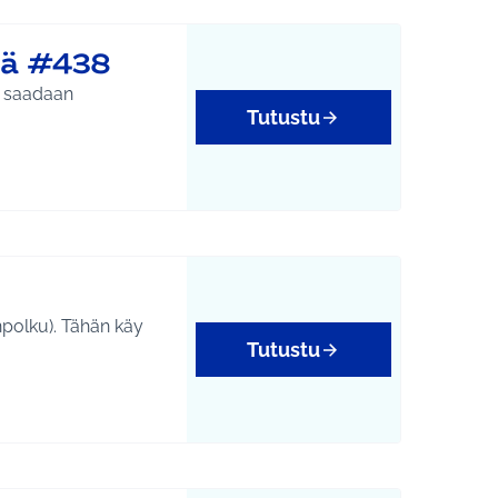
lä #438
a saadaan
Tutustu
npolku). Tähän käy
Tutustu