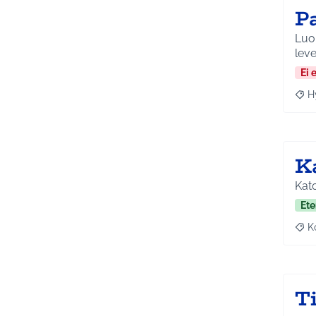
P
Luon
leve
Ei 
H
Raja
K
Kato
Ete
K
Raj
T