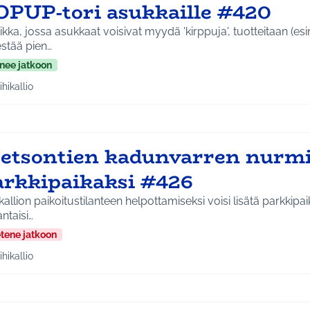
OPUP-tori asukkaille #420
ikka, jossa asukkaat voisivat myydä 'kirppuja', tuotteitaan (esim
estää pien…
nee jatkoon
ihikallio
a tulokset aihepiirin mukaan: Riihikallio
etsontien kadunvarren nurmi
arkkipaikaksi #426
ikallion paikoitustilanteen helpottamiseksi voisi lisätä parkkipa
ntaisi…
etene jatkoon
ihikallio
a tulokset aihepiirin mukaan: Riihikallio