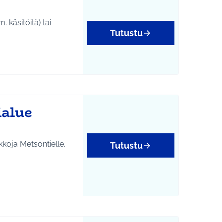
. käsitöitä) tai
Tutustu
alue
ikkoja Metsontielle.
Tutustu