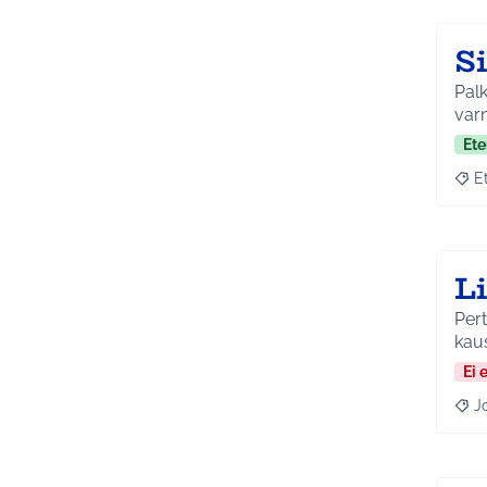
S
Palk
varm
Ete
E
Raja
L
Pert
Ei 
J
Raja