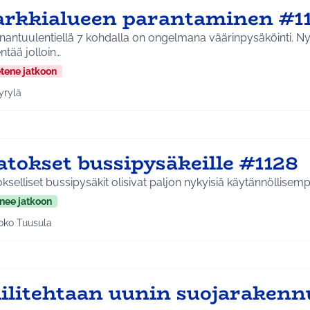
arkkialueen parantaminen #1
antuulentiellä 7 kohdalla on ongelmana väärinpysäköinti. Nyk
ntää jolloin…
etene jatkoon
yrylä
a tulokset aihepiirin mukaan: Hyrylä
atokset bussipysäkeille #1128
kselliset bussipysäkit olisivat paljon nykyisiä käytännöllisempi
nee jatkoon
oko Tuusula
aa tulokset aihepiirin mukaan: Koko Tuusula
iilitehtaan uunin suojarakenn