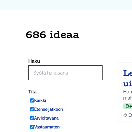
686 ideaa
Ohi
Seuraa
+
Haku
−
L
u
Han
Tila
mahd
Kaikki
Ete
Etenee jatkoon
E
Raja
Arvioitavana
Vastaamaton