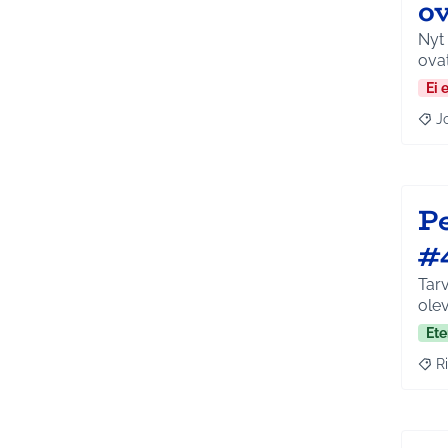
o
Nyt
Ei 
J
Raja
P
#
Tarvit
ole
Ete
Ri
Raja