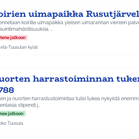
oirien uimapaikka Rusutjärvel
ennetaan koirille uimapaikka yleisen uimarannan viereen pal
koirauintimahdollisuuksia. …
etene jatkoon
telä-Tuusulan kylät
a tulokset aihepiirin mukaan: Etelä-Tuusulan kylät
uorten harrastoiminnan tuk
788
en ja nuorten harrastustoimintaa tulisi tukea nykyistä enemm
nlaisia stipendi j…
nee jatkoon
oko Tuusula
aa tulokset aihepiirin mukaan: Koko Tuusula