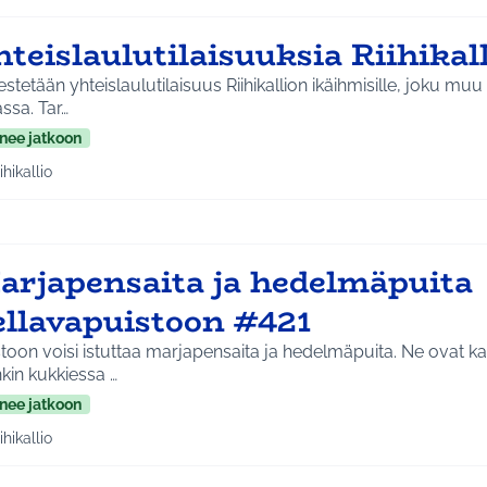
teislaulutilaisuuksia Riihikal
estetään yhteislaulutilaisuus Riihikallion ikäihmisille, joku m
ssa. Tar…
nee jatkoon
ihikallio
a tulokset aihepiirin mukaan: Riihikallio
arjapensaita ja hedelmäpuita
ellavapuistoon #421
toon voisi istuttaa marjapensaita ja hedelmäpuita. Ne ovat kau
kin kukkiessa …
nee jatkoon
ihikallio
a tulokset aihepiirin mukaan: Riihikallio