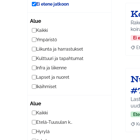
Ei etene jatkoon
K
Alue
Rak
Kaikki
Ei 
Ympäristö
E
Liikunta ja harrastukset
Raja
Kulttuuri ja tapahtumat
Infra ja liikenne
N
Lapset ja nuoret
#
Ikäihmiset
Last
Alue
uude
Kaikki
Ete
Etelä-Tuusulan kylät
K
Raj
Hyrylä