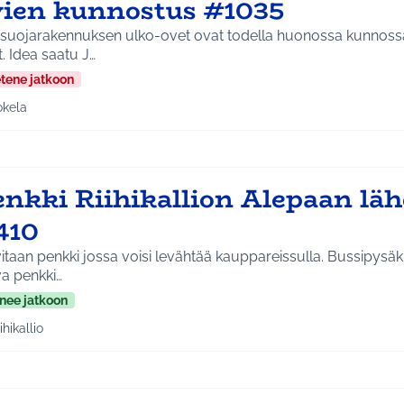
vien kunnostus #1035
 suojarakennuksen ulko-ovet ovat todella huonossa kunnossa
ovat. Idea saatu J…
etene jatkoon
okela
a tulokset aihepiirin mukaan: Jokela
enkki Riihikallion Alepaan läh
410
aan penkki jossa voisi levähtää kauppareissulla. Bussipysäkillä Alepan vieressä
va penkki…
nee jatkoon
ihikallio
a tulokset aihepiirin mukaan: Riihikallio