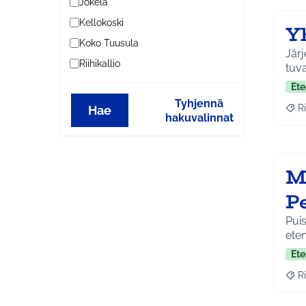
Jokela
Kellokoski
Yh
Koko Tuusula
Järj
Riihikallio
tuva
Ete
Tyhjennä
Ri
Hae
Raja
hakuvalinnat
M
P
Puis
eten
Ete
Ri
Raja