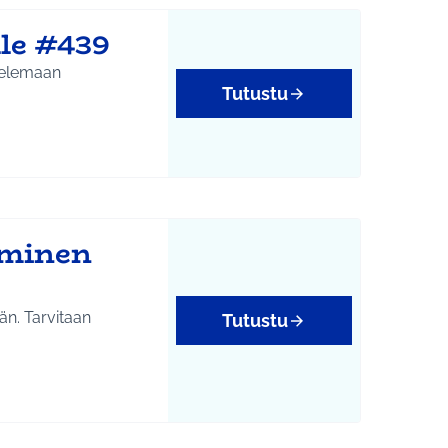
le #439
velemaan
Tutustu
eminen
än. Tarvitaan
Tutustu