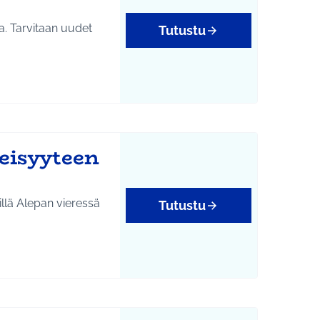
. Tarvitaan uudet
Tutustu
eisyyteen
Tutustu