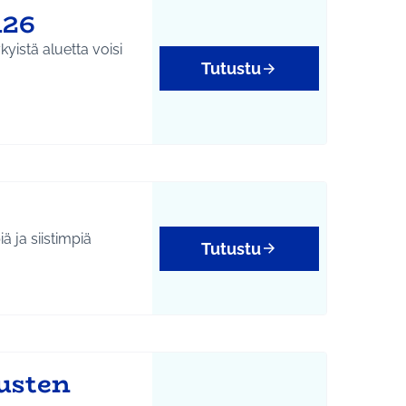
126
yistä aluetta voisi
Tutustu
ä ja siistimpiä
Tutustu
usten