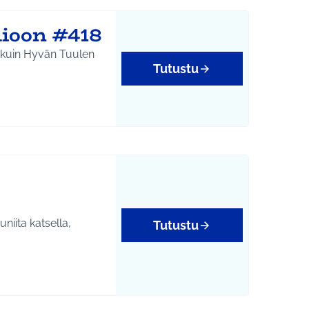
lioon #418
uu kuin Hyvän Tuulen
Tutustu
niita katsella,
Tutustu