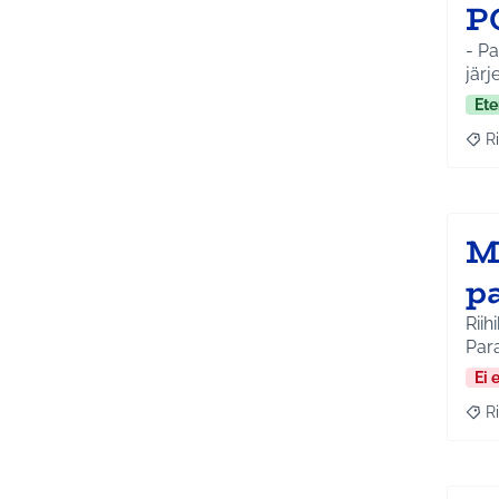
P
- Pa
järj
Ete
Ri
Raja
M
p
Riih
Para
Ei 
Ri
Raja