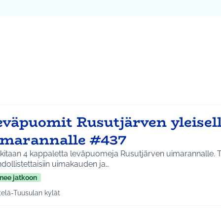
ta kartta
vassa elementissä on kartta, joka esittää tämän sivun tietueet 
107
eväpuomit Rusutjärven yleisel
imarannalle #437
kitaan 4 kappaletta leväpuomeja Rusutjärven uimarannalle. T
ollistettaisiin uimakauden ja…
nee jatkoon
telä-Tuusulan kylät
a tulokset aihepiirin mukaan: Etelä-Tuusulan kylät