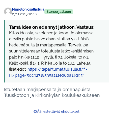
Nimetön osallistuja
Etenee jatkoon
27.11.2019 12:40
Tämä idea on edennyt jatkoon. Vastaus:
Kiitos ideasta, se etenee jatkoon. Jo olemassa
oleviin puistoihin voidaan istuttaa yksittäisiä
hedelmäpuita ja marjapensaita. Tervetuloa
suunnittelemaan toteutusta jatkokehittämisen
pajoihin (ke 11.12. Hyrylä, ti 7.1. Jokela, to 9.1.
Kellokoski, ti 14.1. Riihikallio ja to 16.1. Lahela),
lisätiedot:
https://tapahtumat.tuusula.fi/fi-
FI/page/5dc92718595a212ed6da14d9
(Ulkoinen linkki)
Istutetaan marjapensaita ja omenapuista
Tuuskotoon ja Kirkonkylän koulukeskukseen
Äänestettävät ehdotukset