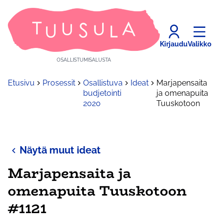
Kirjaudu
Valikko
OSALLISTUMISALUSTA
Etusivu
Prosessit
Osallistuva
Ideat
Marjapensaita
budjetointi
ja omenapuita
2020
Tuuskotoon
Näytä muut ideat
Marjapensaita ja
omenapuita Tuuskotoon
#1121