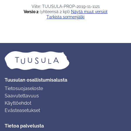
Viite: TUUSULA-PROP-2019-11-1121
Versio 2
(yhteensä 2 kpl)
näytä muut versiot
Tarkista sormenjälki
Tuusulan osallistumisalusta
Tietosuojaseloste
Saavutettavuus
Käyttöehdot
Evästeasetukset
Tietoa palvelusta