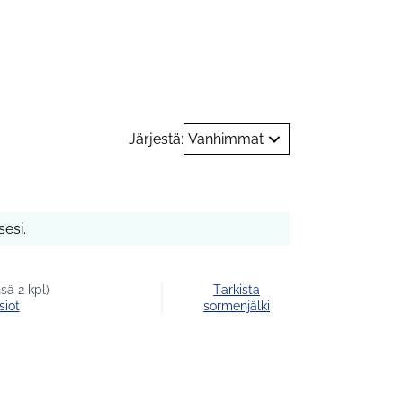
Järjestä:
Vanhimmat
esi.
sä 2 kpl)
Tarkista
siot
sormenjälki