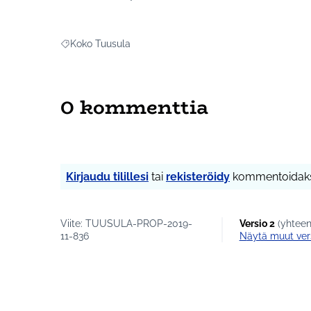
Koko Tuusula
Rajaa tulokset aihepiirin mukaan: Koko Tuusula
0 kommenttia
Kirjaudu tilillesi
tai
rekisteröidy
kommentoidaks
Viite: TUUSULA-PROP-2019-
Versio 2
(yhteen
11-836
näytä muut ver