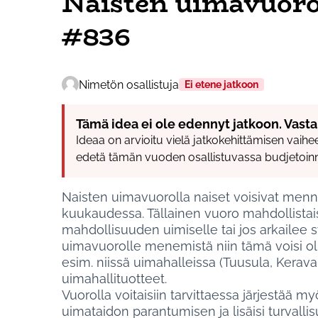
Naisten uimavuoro
#836
Nimetön osallistuja
Ei etene jatkoon
Tämä idea ei ole edennyt jatkoon. Vasta
Ideaa on arvioitu vielä jatkokehittämisen vaihees
edetä tämän vuoden osallistuvassa budjetoinn
Naisten uimavuorolla naiset voisivat men
kuukaudessa. Tällainen vuoro mahdollista
mahdollisuuden uimiselle tai jos arkailee sy
uimavuorolle menemistä niin tämä voisi olla
esim. niissä uimahalleissa (Tuusula, Kerava
uimahallituotteet.
Vuorolla voitaisiin tarvittaessa järjestää 
uimataidon parantumisen ja lisäisi turvallis