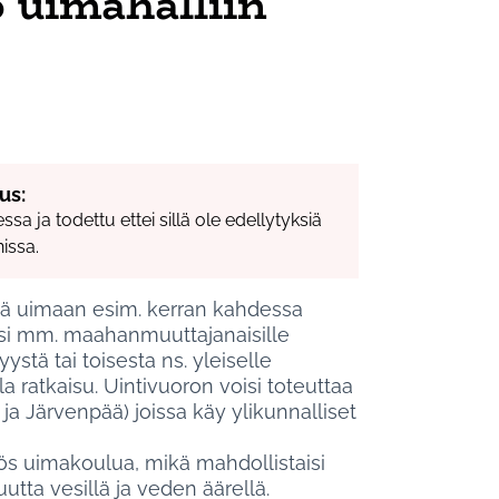
 uimahalliin
us:
sa ja todettu ettei sillä ole edellytyksiä
issa.
nä uimaan esim. kerran kahdessa
isi mm. maahanmuuttajanaisille
ystä tai toisesta ns. yleiselle
 ratkaisu. Uintivuoron voisi toteuttaa
 ja Järvenpää) joissa käy ylikunnalliset
myös uimakoulua, mikä mahdollistaisi
uutta vesillä ja veden äärellä.