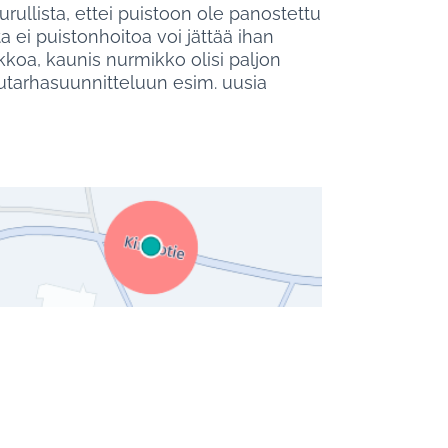
rullista, ettei puistoon ole panostettu
ei puistonhoitoa voi jättää ihan
koa, kaunis nurmikko olisi paljon
utarhasuunnitteluun esim. uusia
koinen linkki)