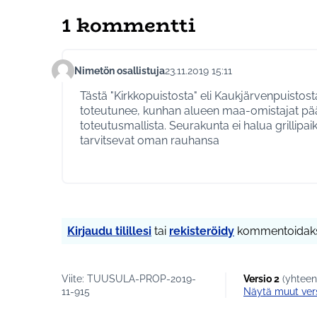
1 kommentti
Nimetön osallistuja
23.11.2019 15:11
Kommentti 246
Tästä "Kirkkopuistosta" eli Kaukjärvenpuistos
toteutunee, kunhan alueen maa-omistajat p
toteutusmallista. Seurakunta ei halua grillipaik
tarvitsevat oman rauhansa
Kirjaudu tilillesi
tai
rekisteröidy
kommentoidaks
Viite: TUUSULA-PROP-2019-
Versio 2
(yhteen
11-915
näytä muut ver