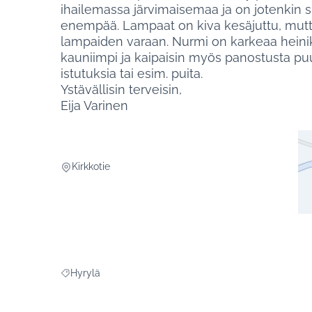
ihailemassa järvimaisemaa ja on jotenkin su
enempää. Lampaat on kiva kesäjuttu, mutta 
lampaiden varaan. Nurmi on karkeaa heinik
kauniimpi ja kaipaisin myös panostusta pu
istutuksia tai esim. puita.
Ystävällisin terveisin,
Eija Varinen
Kirkkotie
(Ul
Hyrylä
Rajaa tulokset aihepiirin mukaan: Hyrylä