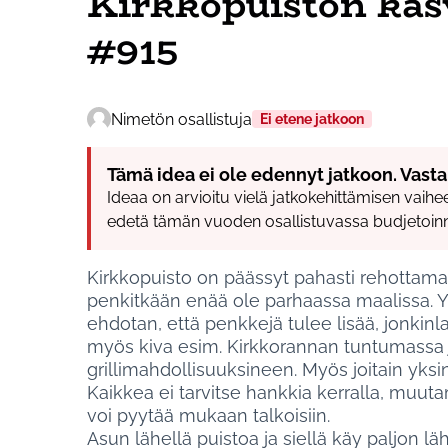
Kirkkopuiston kas
#915
Nimetön osallistuja
Ei etene jatkoon
Tämä idea ei ole edennyt jatkoon. Vasta
Ideaa on arvioitu vielä jatkokehittämisen vaihees
edetä tämän vuoden osallistuvassa budjetoinn
Kirkkopuisto on päässyt pahasti rehottama
penkitkään enää ole parhaassa maalissa. Y
ehdotan, että penkkejä tulee lisää, jonkinla
myös kiva esim. Kirkkorannan tuntumassa ja
grillimahdollisuuksineen. Myös joitain yksink
Kaikkea ei tarvitse hankkia kerralla, muu
voi pyytää mukaan talkoisiin.
Asun lähellä puistoa ja siellä käy paljon l