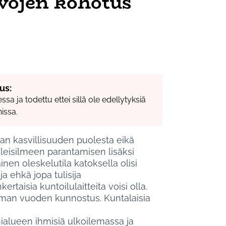
vojen kohotus
us:
sa ja todettu ettei sillä ole edellytyksiä
issa.
an kasvillisuuden puolesta eikä
leisilmeen parantamisen lisäksi
inen oleskelutila katoksella olisi
 ehkä jopa tulisija
ertaisia kuntoilulaitteita voisi olla.
taman vuoden kunnostus. Kuntalaisia
ähialueen ihmisiä ulkoilemassa ja