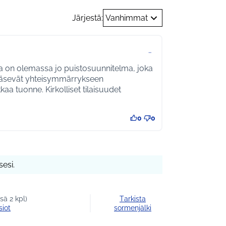
Järjestä:
Vanhimmat
…
ta on olemassa jo puistosuunnitelma, joka
ääsevät yhteisymmärrykseen
kaa tuonne. Kirkolliset tilaisuudet
0
0
esi.
sä 2 kpl)
Tarkista
siot
sormenjälki