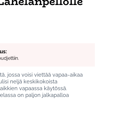
ahelanpellolle
us:
djettiin.
, jossa voisi viettää vapaa-aikaa
lisi neljä keskikokoista
 kaikkien vapaassa käytössä.
elassa on paljon jalkapalloa