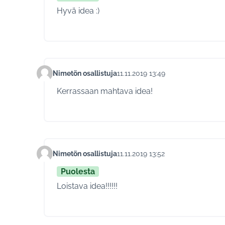
Hyvä idea :)
Nimetön osallistuja
11.11.2019 13:49
Kommentti 186
Kerrassaan mahtava idea!
Nimetön osallistuja
11.11.2019 13:52
Kommentti 193
Puolesta
Loistava idea!!!!!!