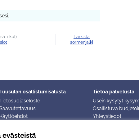
esi.
sä 1 kpl)
Tarkista
siot
sormenjälki
Tuusulan osallistumisalusta
Tietoa palvelusta
Tietosuojaseloste
Usein kysytyt kysy
Saavutettavuus
Osallistuva budjetoin
Käyttöehdot
Yhteystiedot
Evästeasetukset
ä evästeistä