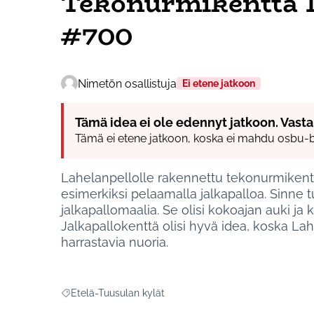
Tekonurmikenttä L
#700
Nimetön osallistuja
Ei etene jatkoon
Tämä idea ei ole edennyt jatkoon. Vasta
Tämä ei etene jatkoon, koska ei mahdu osbu-bu
Lahelanpellolle rakennettu tekonurmikenttä
esimerkiksi pelaamalla jalkapalloa. Sinne tu
jalkapallomaalia. Se olisi kokoajan auki ja
Jalkapallokenttä olisi hyvä idea, koska Lah
harrastavia nuoria.
Etelä-Tuusulan kylät
Rajaa tulokset aihepiirin mukaan: Etelä-Tuusulan kylät