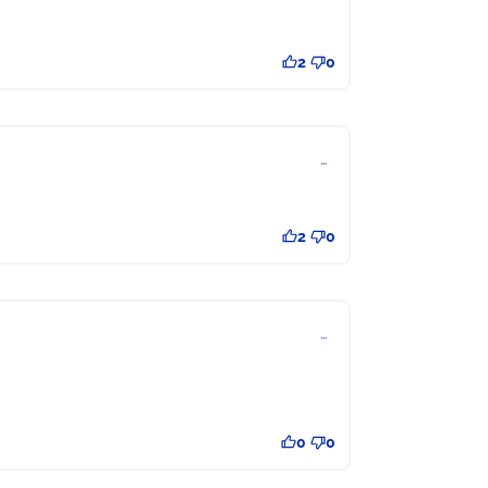
2
0
…
2
0
…
0
0