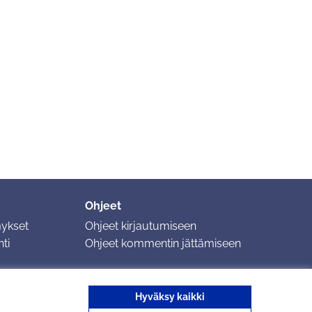
Ohjeet
mykset
Ohjeet kirjautumiseen
ti
Ohjeet kommentin jättämiseen
Hyväksy kaikki