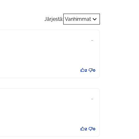
Järjestä:
Vanhimmat
…
2
0
…
2
0