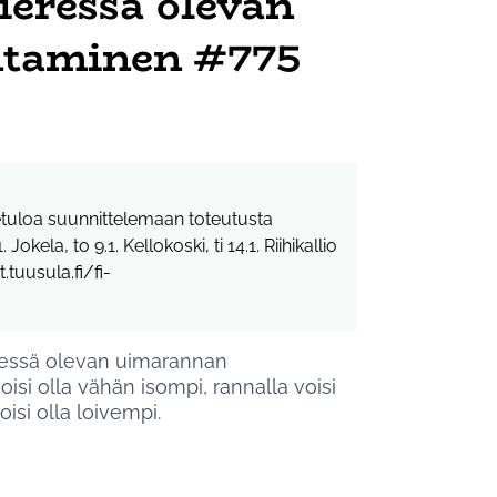
ieressä olevan
ntaminen #775
vetuloa suunnittelemaan toteutusta
 Jokela, to 9.1. Kellokoski, ti 14.1. Riihikallio
.tuusula.fi/fi-
ressä olevan uimarannan
si olla vähän isompi, rannalla voisi
isi olla loivempi.