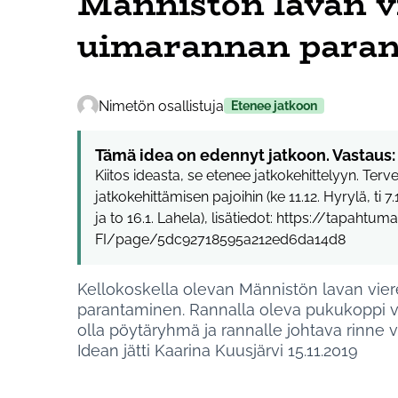
Männistön lavan v
uimarannan para
Nimetön osallistuja
Etenee jatkoon
Tämä idea on edennyt jatkoon. Vastaus:
Kiitos ideasta, se etenee jatkokehittelyyn. Ter
jatkokehittämisen pajoihin (ke 11.12. Hyrylä, ti 7.1.
ja to 16.1. Lahela), lisätiedot: https://tapahtumat
FI/page/5dc92718595a212ed6da14d8
Kellokoskella olevan Männistön lavan vie
parantaminen. Rannalla oleva pukukoppi voi
olla pöytäryhmä ja rannalle johtava rinne vo
Idean jätti Kaarina Kuusjärvi 15.11.2019