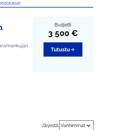
 ehdotukset
n
Budjetti
3 500 €
arannankujan
Tutustu
ukukoppi
ngas. Rannan
essaan
en päällikkö,
mediassa
20
Järjestä:
Vanhimmat