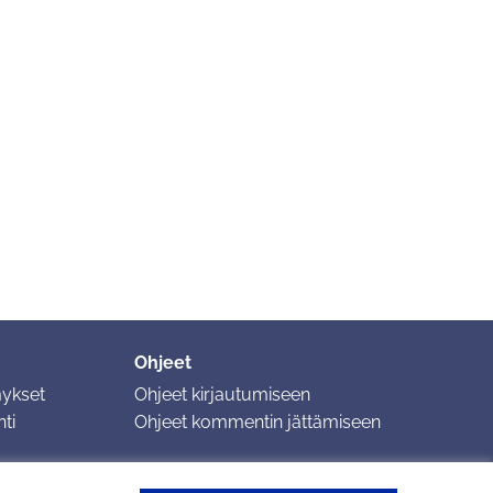
Ohjeet
mykset
Ohjeet kirjautumiseen
ti
Ohjeet kommentin jättämiseen