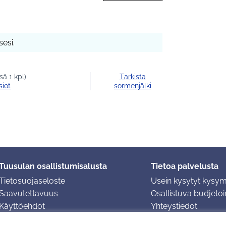
esi.
ä 1 kpl)
Tarkista
siot
sormenjälki
Tuusulan osallistumisalusta
Tietoa palvelusta
Tietosuojaseloste
Usein kysytyt kysy
Saavutettavuus
Osallistuva budjetoin
Käyttöehdot
Yhteystiedot
Evästeasetukset