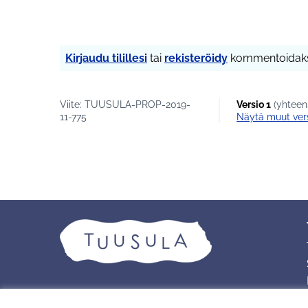
Kirjaudu tilillesi
tai
rekisteröidy
kommentoidaks
Viite: TUUSULA-PROP-2019-
Versio 1
(yhteens
11-775
näytä muut ver