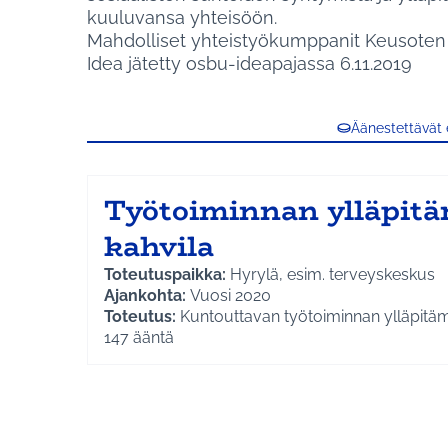
kuuluvansa yhteisöön.
Mahdolliset yhteistyökumppanit Keusoten 
Idea jätetty osbu-ideapajassa 6.11.2019
Äänestettävät
Työtoiminnan ylläpit
kahvila
Toteutuspaikka:
Hyrylä, esim. terveyskeskus
Ajankohta:
Vuosi 2020
Toteutus:
Kuntouttavan työtoiminnan ylläpitäm
tuottamaton kahvila. Toiminnalla mahdollistettai
147
ääntä
asiakaspalvelutyö niille, jotka sitä haluaisivat t
Kahvilassa ihmiset tapaisivat toisiaan, mikä autt
sosiaalisten suhteiden syntymistä ja ylläpitämi
työttömät tuntisivat kuuluvansa joukkoon.
Kokonaisbudjetti:
5 000 €