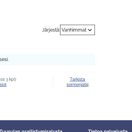
tori Marjo-
mediassa
20
Järjestä:
Vanhimmat
esi.
sä 3 kpl)
Tarkista
siot
sormenjälki
Tuusulan osallistumisalusta
Tietoa palvelusta