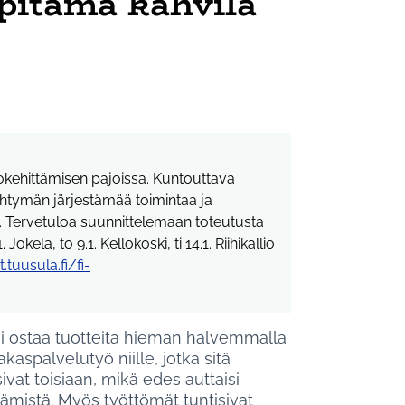
pitämä kahvila
kokehittämisen pajoissa. Kuntouttava
tymän järjestämää toimintaa ja
. Tervetuloa suunnittelemaan toteutusta
 Jokela, to 9.1. Kellokoski, ti 14.1. Riihikallio
tuusula.fi/fi-
n linkki)
si ostaa tuotteita hieman halvemmalla
akaspalvelutyö niille, jotka sitä
ivat toisiaan, mikä edes auttaisi
tämistä. Myös työttömät tuntisivat