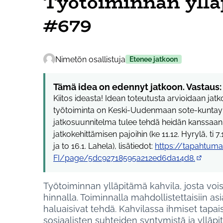
Työtoiminnan yllä
#679
Nimetön osallistuja
Etenee jatkoon
Tämä idea on edennyt jatkoon. Vastaus:
Kiitos ideasta! Idean toteutusta arvioidaan jat
työtoiminta on Keski-Uudenmaan sote-kuntayh
jatkosuunnitelma tulee tehdä heidän kanssaan
jatkokehittämisen pajoihin (ke 11.12. Hyrylä, ti 7.1.
ja to 16.1. Lahela), lisätiedot:
https://tapahtumat.
FI/page/5dc92718595a212ed6da14d8.
(Ulkoine
Työtoiminnan ylläpitämä kahvila, josta voi
hinnalla. Toiminnalla mahdollistettaisiin asi
haluaisivat tehdä. Kahvilassa ihmiset tapais
sosiaalisten suhteiden syntymistä ja ylläpi