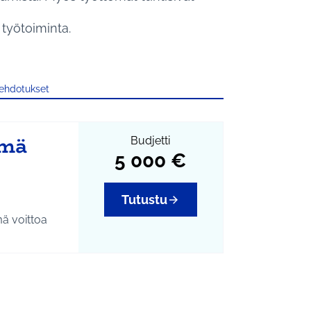
työtoiminta.
 ehdotukset
ämä
Budjetti
5 000 €
Tutustu
ä voittoa
siin
ehdä.
aisi
stä. Myös