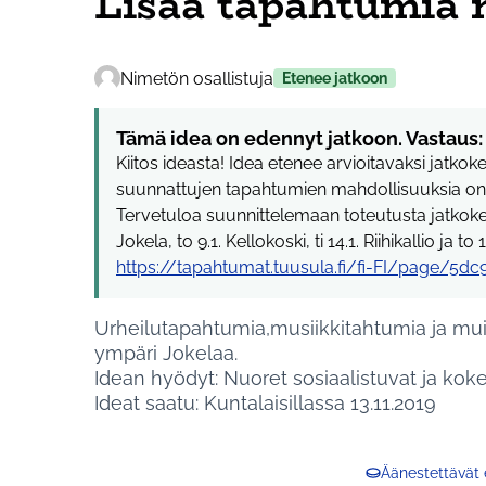
Lisää tapahtumia 
Nimetön osallistuja
Etenee jatkoon
Tämä idea on edennyt jatkoon. Vastaus:
Kiitos ideasta! Idea etenee arvioitavaksi jatkok
suunnattujen tapahtumien mahdollisuuksia on h
Tervetuloa suunnittelemaan toteutusta jatkokehit
Jokela, to 9.1. Kellokoski, ti 14.1. Riihikallio ja to 
https://tapahtumat.tuusula.fi/fi-FI/page/5
Urheilutapahtumia,musiikkitahtumia ja mui
ympäri Jokelaa.
Idean hyödyt: Nuoret sosiaalistuvat ja koke
Ideat saatu: Kuntalaisillassa 13.11.2019
Äänestettävät