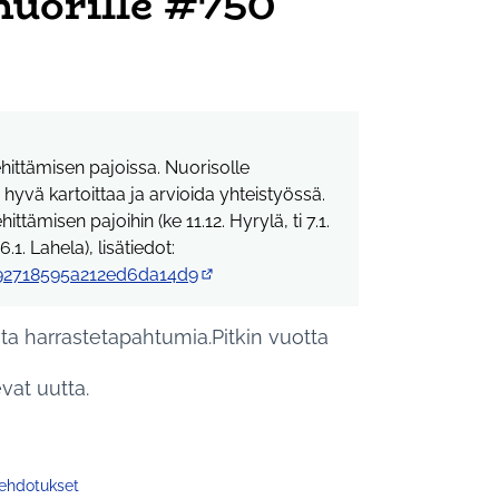
nuorille #750
ehittämisen pajoissa. Nuorisolle
yvä kartoittaa ja arvioida yhteistyössä.
tämisen pajoihin (ke 11.12. Hyrylä, ti 7.1.
16.1. Lahela), lisätiedot:
dc92718595a212ed6da14d9
(Ulkoinen linkki)
ta harrastetapahtumia.Pitkin vuotta
vat uutta.
 ehdotukset