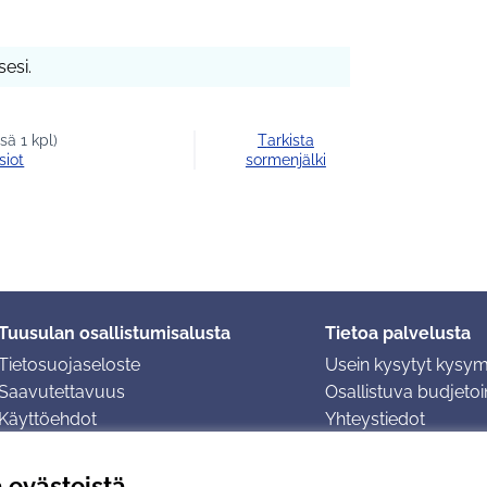
esi.
sä 1 kpl)
Tarkista
siot
sormenjälki
Tuusulan osallistumisalusta
Tietoa palvelusta
Tietosuojaseloste
Usein kysytyt kysy
Saavutettavuus
Osallistuva budjetoin
Käyttöehdot
Yhteystiedot
Evästeasetukset
ä evästeistä