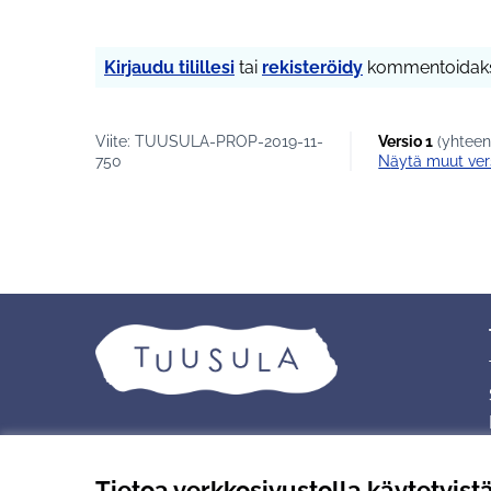
tunnisteilla
#osbu2020 #nuoret
Kirjaudu tilillesi
tai
rekisteröidy
kommentoidaks
Viite: TUUSULA-PROP-2019-11-
Versio 1
(yhteen
750
näytä muut ver
Tietoa verkkosivustolla käytetyist