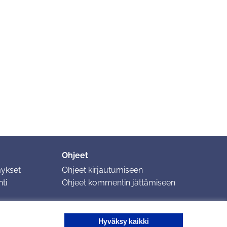
Ohjeet
mykset
Ohjeet kirjautumiseen
ti
Ohjeet kommentin jättämiseen
Hyväksy kaikki