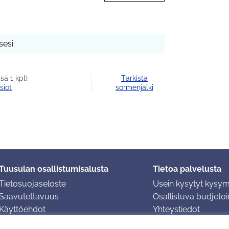
esi.
sä 1 kpl)
Tarkista
siot
sormenjälki
Tuusulan osallistumisalusta
Tietoa palvelusta
Tietosuojaseloste
Usein kysytyt kysy
Saavutettavuus
Osallistuva budjetoin
Käyttöehdot
Yhteystiedot
Evästeasetukset