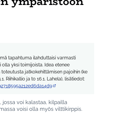
n ympäristöön
ämä tapahtuma ilahduttaisi varmasti
olla yksi toimijoista. Idea etenee
toteutusta jatkokehittämisen pajoihin (ke
.1. Riihikallio ja to 16.1. Lahela), lisätiedot:
dc92718595a212ed6da14d9
(Ulkoinen linkki)
ssa voi kalastaa, kilpailla
ssa voisi olla myös vilttikirppis.