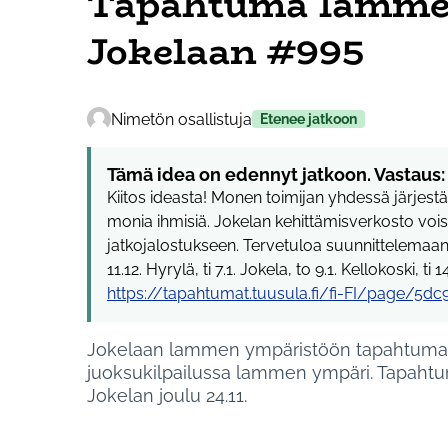
Tapahtuma lamme
Jokelaan #995
Nimetön osallistuja
Etenee jatkoon
Tämä idea on edennyt jatkoon. Vastaus:
Kiitos ideasta! Monen toimijan yhdessä järjest
monia ihmisiä. Jokelan kehittämisverkosto voisi 
jatkojalostukseen. Tervetuloa suunnittelemaan 
11.12. Hyrylä, ti 7.1. Jokela, to 9.1. Kellokoski, ti 14
https://tapahtumat.tuusula.fi/fi-FI/page/5
Jokelaan lammen ympäristöön tapahtuma, jo
juoksukilpailussa lammen ympäri. Tapahtuma
Jokelan joulu 24.11.