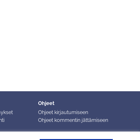
Ohjeet
mykset
Ohjeet kirjautumiseen
ti
Ohjeet kommentin jättämiseen