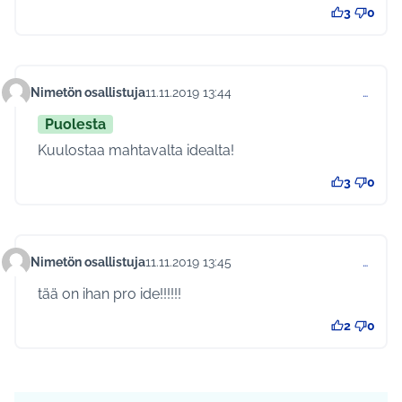
3
0
Nimetön osallistuja
11.11.2019 13:44
…
Kommentti 180
Puolesta
Kuulostaa mahtavalta idealta!
3
0
Nimetön osallistuja
11.11.2019 13:45
…
Kommentti 182
tää on ihan pro ide!!!!!!
2
0