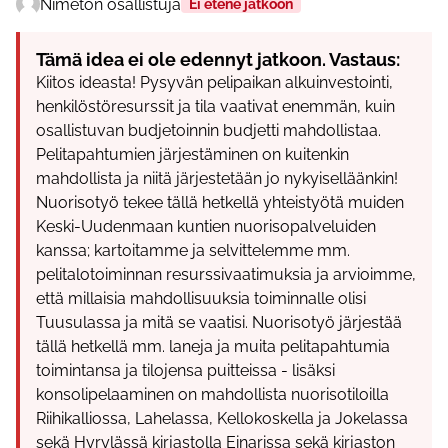
Nimetön osallistuja
Ei etene jatkoon
Tämä idea ei ole edennyt jatkoon. Vastaus:
Kiitos ideasta! Pysyvän pelipaikan alkuinvestointi,
henkilöstöresurssit ja tila vaativat enemmän, kuin
osallistuvan budjetoinnin budjetti mahdollistaa.
Pelitapahtumien järjestäminen on kuitenkin
mahdollista ja niitä järjestetään jo nykyiselläänkin!
Nuorisotyö tekee tällä hetkellä yhteistyötä muiden
Keski-Uudenmaan kuntien nuorisopalveluiden
kanssa; kartoitamme ja selvittelemme mm.
pelitalotoiminnan resurssivaatimuksia ja arvioimme,
että millaisia mahdollisuuksia toiminnalle olisi
Tuusulassa ja mitä se vaatisi. Nuorisotyö järjestää
tällä hetkellä mm. laneja ja muita pelitapahtumia
toimintansa ja tilojensa puitteissa - lisäksi
konsolipelaaminen on mahdollista nuorisotiloilla
Riihikalliossa, Lahelassa, Kellokoskella ja Jokelassa
sekä Hyrylässä kirjastolla Einarissa sekä kirjaston