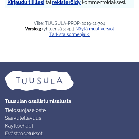
Kirjaudu tilillesi
tai
rekisteröidy
kommentoidaksesi.
Viite: TUUSULA-PROP-2019-11-704
Versio 3
(yhteensä 3 kpl)
näytä muut versiot
Tarkista sormenjälki
Tuusulan osallistumisalusta
Tietosuojaseloste
Saavutettavuus
Käyttöehdot
Evästeasetukset