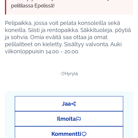
pelitilassa Epelissä!
Pelipaikka, jossa voit pelata konsoleilla sekä
koneilla. Siisti ja rentopaikka. Säkkituoleja, pöytiä
ja sohvia. Omia eväitä saa ottaa ja omat
pelilaitteet on kieletty. Sisältyy valvonta. Auki
viikonloppuisin 14.00 - 20.00.
Hyrylä
Rajaa tulokset aihepiirin mukaan: Hyryl
Jaa
Ilmoita
Kommentti