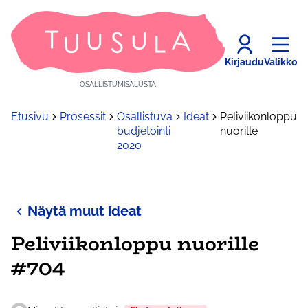
Kirjaudu
Valikko
OSALLISTUMISALUSTA
Etusivu
Prosessit
Osallistuva
Ideat
Peliviikonloppu
budjetointi
nuorille
2020
Näytä muut ideat
Peliviikonloppu nuorille
#704