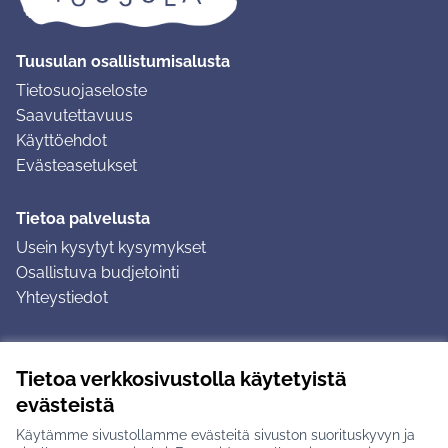
Tuusulan osallistumisalusta
Tietosuojaseloste
Saavutettavuus
Käyttöehdot
Evästeasetukset
Tietoa palvelusta
Usein kysytyt kysymykset
Osallistuva budjetointi
Yhteystiedot
Ohjeet
Tietoa verkkosivustolla käytetyistä
Ohjeet kirjautumiseen
evästeistä
Ohjeet kommentin jättämiseen
Käytämme sivustollamme evästeitä sivuston suorituskyvyn ja