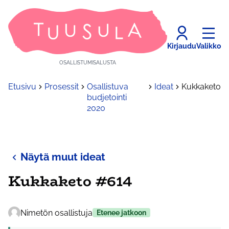
Kirjaudu
Valikko
OSALLISTUMISALUSTA
Etusivu
Prosessit
Osallistuva
Ideat
Kukkaketo
budjetointi
2020
Näytä muut ideat
Kukkaketo #614
Nimetön osallistuja
Etenee jatkoon