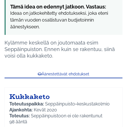
Tämä idea on edennyt jatkoon. Vastaus:
Ideaa on jatkokehitetty ehdotukseksi, joka eteni
tämän vuoden osallistuvan budjetoinnin
äänestykseen.
Kylämme keskellä on joutomaata esim
Seppäinpuiston. Ennen kuin se rakentuu, siinä
voisi olla kukkaketo.
Äänestettävät ehdotukset
Kukkaketo
Toteutuspaikka:
Seppäinpuisto=keskustakolmio
Ajankohta:
Kevät 2020
Toteutus:
Seppäinpuistoon ei ole rakentunut
asuntoja, ennen rakentamista kaunistuisi
98
ääntä