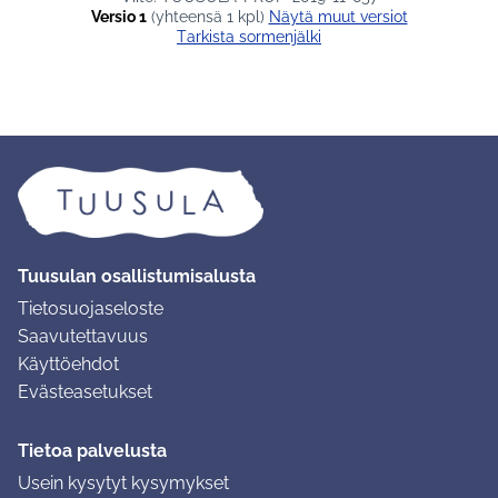
Versio 1
(yhteensä 1 kpl)
näytä muut versiot
Tarkista sormenjälki
Tuusulan osallistumisalusta
Tietosuojaseloste
Saavutettavuus
Käyttöehdot
Evästeasetukset
Tietoa palvelusta
Usein kysytyt kysymykset