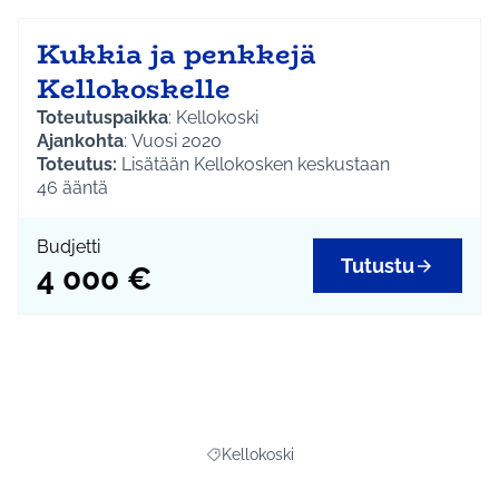
Kukkia ja penkkejä
Kellokoskelle
Toteutuspaikka
: Kellokoski
Ajankohta
: Vuosi 2020
Toteutus:
Lisätään Kellokosken keskustaan
kesäkukkatorni ja penkki, hankitaan kukkasipuleita
46
ääntä
eri puolelle Kellokoskea istutettavaksi. Sipuleiden
istutus talkootyönä.
Budjetti
Kokonaisbudjetti:
4 000 €
Tutustu
4 000 €
Voit seurata ja kertoa projektista sosiaalisen median
kanavissa tunnisteilla
#kukkivakellokoski
ja
#osbu2020
Kellokoski
Rajaa tulokset aihepiirin mukaan: Kelloko