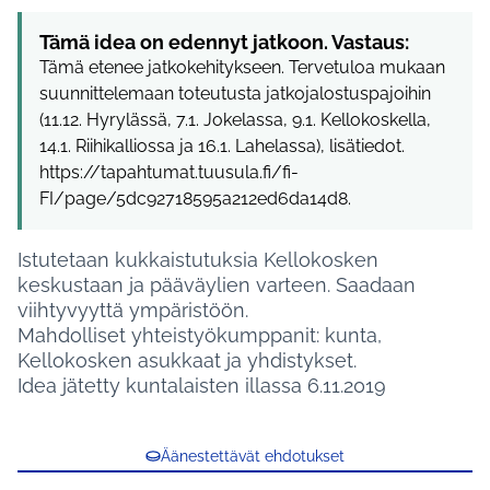
Tämä idea on edennyt jatkoon. Vastaus:
Tämä etenee jatkokehitykseen. Tervetuloa mukaan
suunnittelemaan toteutusta jatkojalostuspajoihin
(11.12. Hyrylässä, 7.1. Jokelassa, 9.1. Kellokoskella,
14.1. Riihikalliossa ja 16.1. Lahelassa), lisätiedot.
https://tapahtumat.tuusula.fi/fi-
FI/page/5dc92718595a212ed6da14d8.
Istutetaan kukkaistutuksia Kellokosken
keskustaan ja pääväylien varteen. Saadaan
viihtyvyyttä ympäristöön.
Mahdolliset yhteistyökumppanit: kunta,
Kellokosken asukkaat ja yhdistykset.
Idea jätetty kuntalaisten illassa 6.11.2019
Äänestettävät ehdotukset