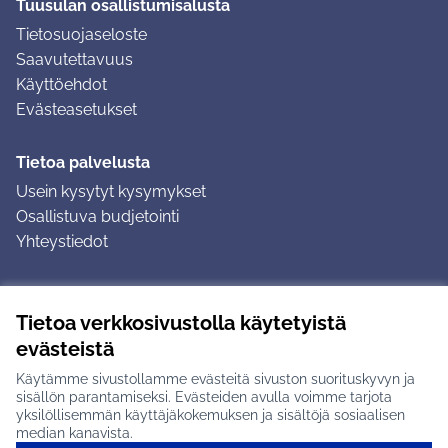
Tuusulan osallistumisalusta
Tietosuojaseloste
Saavutettavuus
Käyttöehdot
Evästeasetukset
Tietoa palvelusta
Usein kysytyt kysymykset
Osallistuva budjetointi
Yhteystiedot
Ohjeet
Tietoa verkkosivustolla käytetyistä
Ohjeet kirjautumiseen
evästeistä
Ohjeet kommentin jättämiseen
Käytämme sivustollamme evästeitä sivuston suorituskyvyn ja
sisällön parantamiseksi. Evästeiden avulla voimme tarjota
yksilöllisemmän käyttäjäkokemuksen ja sisältöjä sosiaalisen
median kanavista.