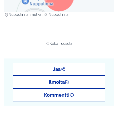
(Ulkoinen linkki)
Nuppulinnanmutka 56, Nuppulinna
Koko Tuusula
Rajaa tulokset aihepiirin mukaan: Koko Tu
Jaa
Ilmoita
Kommentti