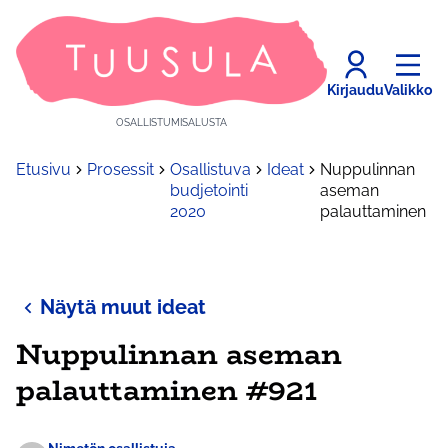
Kirjaudu
Valikko
OSALLISTUMISALUSTA
Etusivu
Prosessit
Osallistuva
Ideat
Nuppulinnan
budjetointi
aseman
2020
palauttaminen
Näytä muut ideat
Nuppulinnan aseman
palauttaminen #921