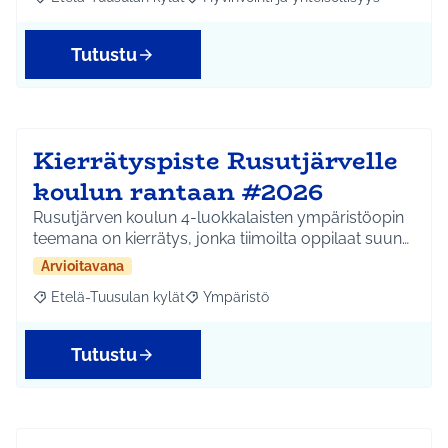
Rajaa tulokset aihepiirin mukaan: Etelä-Tuusulan kylät
Rajaa tulokset teeman mukaan: Hyvinvoin
Tutustu
Kierrätyspiste Rusutjärvelle
koulun rantaan #2026
Rusutjärven koulun 4-luokkalaisten ympäristöopin
teemana on kierrätys, jonka tiimoilta oppilaat suun…
Arvioitavana
Etelä-Tuusulan kylät
Ympäristö
Rajaa tulokset aihepiirin mukaan: Etelä-Tuusulan kylät
Rajaa tulokset teeman mukaan: Ympäri
Tutustu