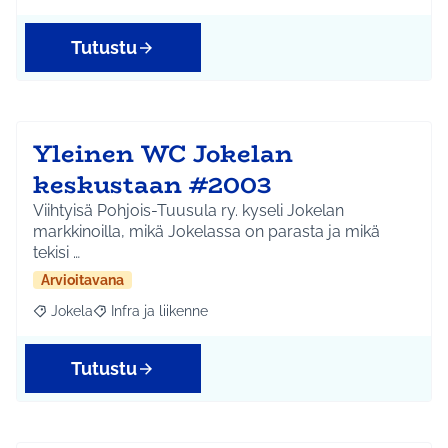
Tutustu
Yleinen WC Jokelan
keskustaan #2003
Viihtyisä Pohjois-Tuusula ry. kyseli Jokelan
markkinoilla, mikä Jokelassa on parasta ja mikä
tekisi …
Arvioitavana
Jokela
Infra ja liikenne
Rajaa tulokset aihepiirin mukaan: Jokela
Rajaa tulokset teeman mukaan: Infra ja liikenne
Tutustu