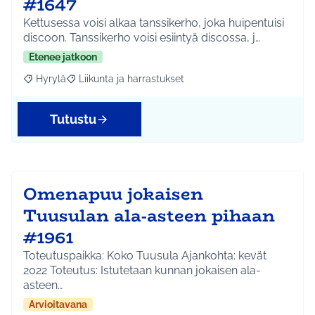
#1647
Kettusessa voisi alkaa tanssikerho, joka huipentuisi
discoon. Tanssikerho voisi esiintyä discossa, j…
Etenee jatkoon
Hyrylä
Liikunta ja harrastukset
Rajaa tulokset aihepiirin mukaan: Hyrylä
Rajaa tulokset teeman mukaan: Liikunta ja harrastuks
Tutustu
Omenapuu jokaisen
Tuusulan ala-asteen pihaan
#1961
Toteutuspaikka: Koko Tuusula Ajankohta: kevät
2022 Toteutus: Istutetaan kunnan jokaisen ala-
asteen…
Arvioitavana