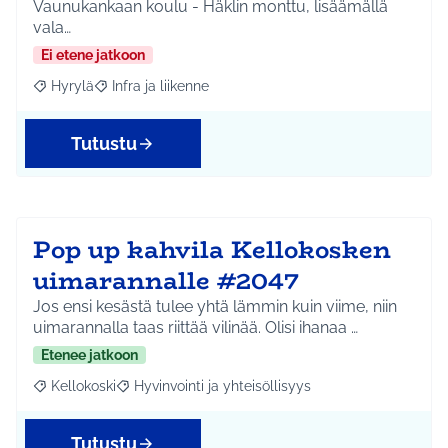
Vaunukankaan koulu - Häklin monttu, lisäämällä
vala…
Ei etene jatkoon
Hyrylä
Infra ja liikenne
Rajaa tulokset aihepiirin mukaan: Hyrylä
Rajaa tulokset teeman mukaan: Infra ja liikenne
Tutustu
Pop up kahvila Kellokosken
uimarannalle #2047
Jos ensi kesästä tulee yhtä lämmin kuin viime, niin
uimarannalla taas riittää vilinää. Olisi ihanaa …
Etenee jatkoon
Kellokoski
Hyvinvointi ja yhteisöllisyys
Rajaa tulokset aihepiirin mukaan: Kellokoski
Rajaa tulokset teeman mukaan: Hyvinvointi ja yhtei
Tutustu