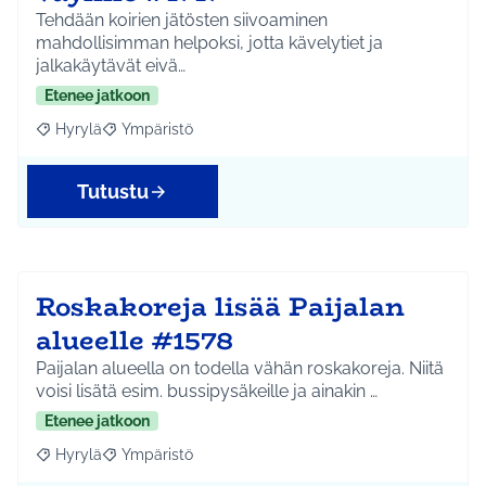
Tehdään koirien jätösten siivoaminen
mahdollisimman helpoksi, jotta kävelytiet ja
jalkakäytävät eivä…
Etenee jatkoon
Hyrylä
Ympäristö
Rajaa tulokset aihepiirin mukaan: Hyrylä
Rajaa tulokset teeman mukaan: Ympäristö
Tutustu
Roskakoreja lisää Paijalan
alueelle #1578
Paijalan alueella on todella vähän roskakoreja. Niitä
voisi lisätä esim. bussipysäkeille ja ainakin …
Etenee jatkoon
Hyrylä
Ympäristö
Rajaa tulokset aihepiirin mukaan: Hyrylä
Rajaa tulokset teeman mukaan: Ympäristö