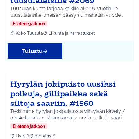
tuusulalaisille #2069
Tuusulan kunta tarjoaa kaikille alle 16-vuotiaille
tuusulalaisille ilmaisen pääsyn uimahalliin vuode…
Ei etene jatkoon
Koko Tuusula
Liikunta ja harrastukset
Rajaa tulokset aihepiirin mukaan: Koko Tuusula
Rajaa tulokset teeman mukaan: Liikunta ja harr
Tutustu
Hyrylän jokipuisto uusiksi
polkuja, gillipaikka sekä
siltoja saariin. #1560
Tekisimme hyrylän jokipuistosta viihtyisän kävely /
oleskelupaikan. Rakentamalla uusia polkuja saari…
Ei etene jatkoon
Hyrylä
Ympäristö
Rajaa tulokset aihepiirin mukaan: Hyrylä
Rajaa tulokset teeman mukaan: Ympäristö