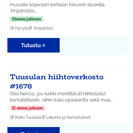
muualle sopivaan kohtaan Kievarin alueella.
Ympäristös…
Etenee jatkoon
Hyrylä
Ympäristö
Rajaa tulokset aihepiirin mukaan: Hyrylä
Rajaa tulokset teeman mukaan: Ympäristö
Tutustu
Tuusulan hiihtoverkosto
#1678
Olisi hienoa, jos kaikki merkittävät hiihtoladut
kartoitettaisiin, niihin tulisi opaskartta sekä maa…
Ei etene jatkoon
Koko Tuusula
Liikunta ja harrastukset
Rajaa tulokset aihepiirin mukaan: Koko Tuusula
Rajaa tulokset teeman mukaan: Liikunta ja harr