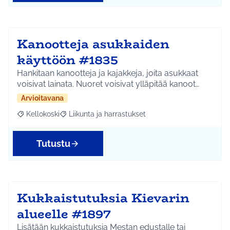
Kanootteja asukkaiden
käyttöön #1835
Hankitaan kanootteja ja kajakkeja, joita asukkaat
voisivat lainata. Nuoret voisivat ylläpitää kanoot…
Arvioitavana
Kellokoski
Liikunta ja harrastukset
Rajaa tulokset aihepiirin mukaan: Kellokoski
Rajaa tulokset teeman mukaan: Liikunta ja harrast
Tutustu
Kukkaistutuksia Kievarin
alueelle #1897
Lisätään kukkaistutuksia Mestan edustalle tai