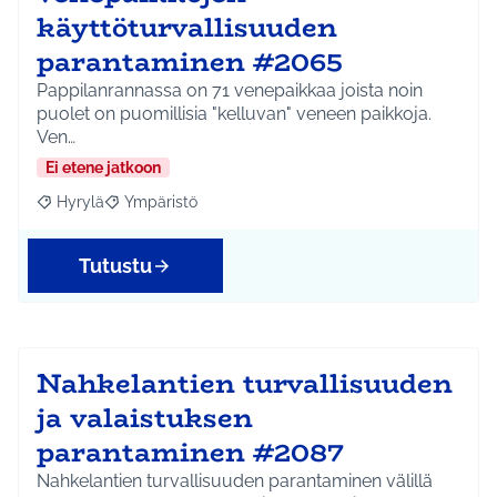
käyttöturvallisuuden
parantaminen #2065
Pappilanrannassa on 71 venepaikkaa joista noin
puolet on puomillisia "kelluvan" veneen paikkoja.
Ven…
Ei etene jatkoon
Hyrylä
Ympäristö
Rajaa tulokset aihepiirin mukaan: Hyrylä
Rajaa tulokset teeman mukaan: Ympäristö
Tutustu
Nahkelantien turvallisuuden
ja valaistuksen
parantaminen #2087
Nahkelantien turvallisuuden parantaminen välillä