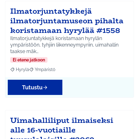
Ilmatorjuntatykkejä
ilmatorjuntamuseon pihalta
koristamaan hyrylää #1558
Ilmatorjuntatykkejä koristamaan hyrylän
ympäristöön, tyhjiin liikenneympyriin, uimahallin
taakse mäk…
Ei etene jatkoon
Hyrylä
Ympäristö
Rajaa tulokset aihepiirin mukaan: Hyrylä
Rajaa tulokset teeman mukaan: Ympäristö
Tutustu
Uimahalliliput ilmaiseksi
alle 16-vuotiaille