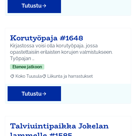
Tutustu
Korutyöpaja #1648
Kirjastossa voisi olla korutyöpaja, jossa
opastettaisiin erilaisten korujen valmistukseen.
Työpajan …
Etenee jatkoon
Koko Tuusula
Liikunta ja harrastukset
Rajaa tulokset aihepiirin mukaan: Koko Tuusula
Rajaa tulokset teeman mukaan: Liikunta ja harr
Tutustu
Talviuintipaikka Jokelan
lammelle #1585