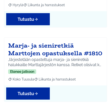
Hyrylä
Liikunta ja harrastukset
Rajaa tulokset aihepiirin mukaan: Hyrylä
Rajaa tulokset teeman mukaan: Liikunta ja harrastuks
Tutustu
Marja- ja sieniretkiä
Marttojen opastuksella #1810
Järjestetään opastettuja marja- ja sieniretkiä
halukkaille Marttajärjestön kanssa. Retket olisivat k…
Etenee jatkoon
Koko Tuusula
Liikunta ja harrastukset
Rajaa tulokset aihepiirin mukaan: Koko Tuusula
Rajaa tulokset teeman mukaan: Liikunta ja harr
Tutustu