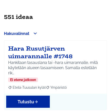
551 ideaa
Hakuvalinnat
Hara Rusutjärven
uimarannalle #1748
Hankitaan tasauslana tai -hara uimarannalle, mitä
käytetään alueen tasaamiseen. Samalla estetään
rik…
Ei etene jatkoon
Etelä-Tuusulan kylät
Ympäristö
Rajaa tulokset aihepiirin mukaan: Etelä-Tuusulan kylät
Rajaa tulokset teeman mukaan: Ympäri
Tutustu