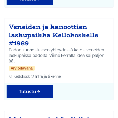
Veneiden ja kanoottien
laskupaikka Kellokoskelle
#1989
Padon kunnostuksen yhteydessä katosi veneiden
laskupaikka padolta. Viime kerralla idea sai paljon
ää…
Arvioitavana
Kellokoski
Infra ja liikenne
Rajaa tulokset aihepiirin mukaan: Kellokoski
Rajaa tulokset teeman mukaan: Infra ja liikenne
Tutustu