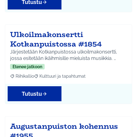
Tutustu
Ulkoilmakonsertti
Kotkanpuistossa #1854
Järjestetään Kotkanpuistossa ulkoilmakonsertti,
jossa esitetään ikäihmisille mieluista musiikkia. …
Etenee jatkoon
Riihikallio
Kulttuuri ja tapahtumat
Rajaa tulokset aihepiirin mukaan: Riihikallio
Rajaa tulokset teeman mukaan: Kulttuuri ja tapaht
Tutustu
Augustanpuiston kohennus
#1955