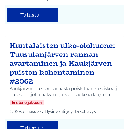
Rajaa tulokset aihepiirin mukaan: Jokela
Rajaa tulokset teeman mukaan: Liikunta ja harrastuks
Tutustu
Kuntalaisten ulko-olohuone:
Tuusulanjärven rannan
avartaminen ja Kaukjärven
puiston kohentaminen
#2062
Kaukjärven puiston rannasta poistetaan kaislikkoa ja
pusikoita, jotta näkymä järvelle aukeaa laajemm…
Ei etene jatkoon
Koko Tuusula
Hyvinvointi ja yhteisöllisyys
Rajaa tulokset aihepiirin mukaan: Koko Tuusula
Rajaa tulokset teeman mukaan: Hyvinvointi ja y
Tutustu