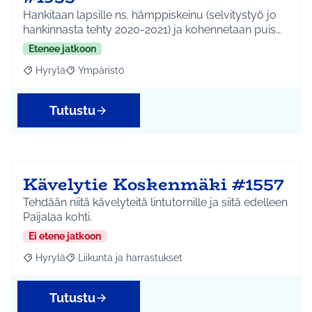
Hankitaan lapsille ns. hämppiskeinu (selvitystyö jo
hankinnasta tehty 2020-2021) ja kohennetaan puis…
Etenee jatkoon
Hyrylä
Ympäristö
Rajaa tulokset aihepiirin mukaan: Hyrylä
Rajaa tulokset teeman mukaan: Ympäristö
Tutustu
Kävelytie Koskenmäki #1557
Tehdään niitä kävelyteitä lintutornille ja siitä edelleen
Paijalaa kohti.
Ei etene jatkoon
Hyrylä
Liikunta ja harrastukset
Rajaa tulokset aihepiirin mukaan: Hyrylä
Rajaa tulokset teeman mukaan: Liikunta ja harrastuks
Tutustu