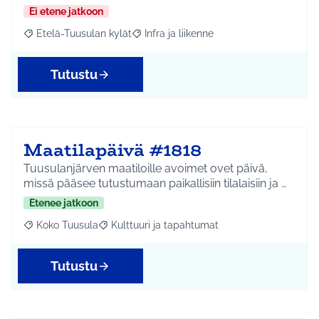
Ei etene jatkoon
Etelä-Tuusulan kylät
Infra ja liikenne
Rajaa tulokset aihepiirin mukaan: Etelä-Tuusulan kylät
Rajaa tulokset teeman mukaan: Infra ja 
Tutustu
Maatilapäivä #1818
Tuusulanjärven maatiloille avoimet ovet päivä,
missä pääsee tutustumaan paikallisiin tilalaisiin ja …
Etenee jatkoon
Koko Tuusula
Kulttuuri ja tapahtumat
Rajaa tulokset aihepiirin mukaan: Koko Tuusula
Rajaa tulokset teeman mukaan: Kulttuuri ja ta
Tutustu