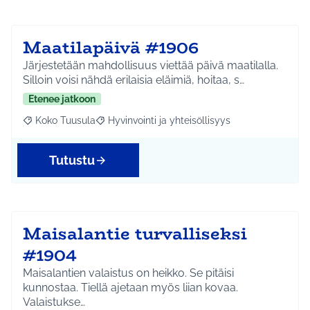
Maatilapäivä #1906
Järjestetään mahdollisuus viettää päivä maatilalla.
Silloin voisi nähdä erilaisia eläimiä, hoitaa, s…
Etenee jatkoon
Koko Tuusula
Hyvinvointi ja yhteisöllisyys
Rajaa tulokset aihepiirin mukaan: Koko Tuusula
Rajaa tulokset teeman mukaan: Hyvinvointi ja y
Tutustu
Maisalantie turvalliseksi
#1904
Maisalantien valaistus on heikko. Se pitäisi
kunnostaa. Tiellä ajetaan myös liian kovaa.
Valaistukse…