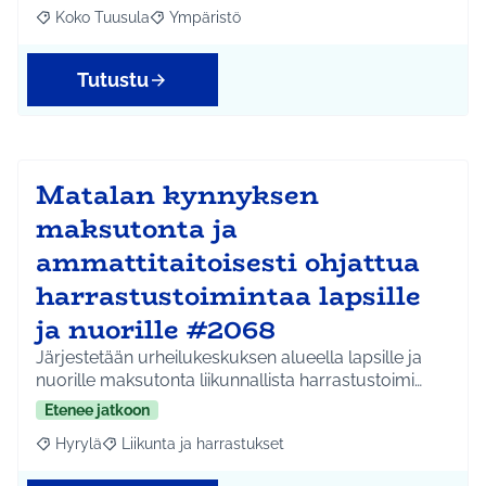
Koko Tuusula
Ympäristö
Rajaa tulokset aihepiirin mukaan: Koko Tuusula
Rajaa tulokset teeman mukaan: Ympäristö
Tutustu
Matalan kynnyksen
maksutonta ja
ammattitaitoisesti ohjattua
harrastustoimintaa lapsille
ja nuorille #2068
Järjestetään urheilukeskuksen alueella lapsille ja
nuorille maksutonta liikunnallista harrastustoimi…
Etenee jatkoon
Hyrylä
Liikunta ja harrastukset
Rajaa tulokset aihepiirin mukaan: Hyrylä
Rajaa tulokset teeman mukaan: Liikunta ja harrastuks