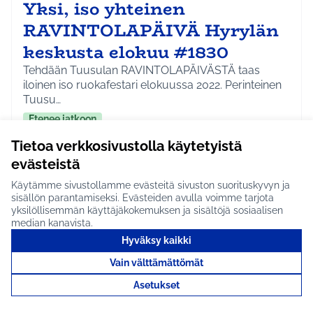
Yksi, iso yhteinen
RAVINTOLAPÄIVÄ Hyrylän
keskusta elokuu #1830
Tehdään Tuusulan RAVINTOLAPÄIVÄSTÄ taas
iloinen iso ruokafestari elokuussa 2022. Perinteinen
Tuusu…
Etenee jatkoon
Koko Tuusula
Hyvinvointi ja yhteisöllisyys
Tietoa verkkosivustolla käytetyistä
Rajaa tulokset aihepiirin mukaan: Koko Tuusula
Rajaa tulokset teeman mukaan: Hyvinvointi ja y
evästeistä
Tutustu
Käytämme sivustollamme evästeitä sivuston suorituskyvyn ja
sisällön parantamiseksi. Evästeiden avulla voimme tarjota
yksilöllisemmän käyttäjäkokemuksen ja sisältöjä sosiaalisen
median kanavista.
Hyväksy kaikki
Frisbeegolfkoreja
Vain välttämättömät
lähiliikuntapaikalle Hyrylän
Asetukset
Hyökkälään #1979