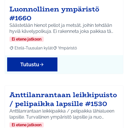
Luonnollinen ympäristö
#1660
Säästetään hienot pellot ja metsät, joihin tehdään
hyviä kävelypolkuja. Ei rakenneta joka paikkaa tä…
Ei etene jatkoon
Etelä-Tuusulan kylät
Ympäristö
Rajaa tulokset aihepiirin mukaan: Etelä-Tuusulan kylät
Rajaa tulokset teeman mukaan: Ympäri
Tutustu
Anttilanrantaan leikkipuisto
/ pelipaikka lapsille #1530
Anttilanrantaan leikkipaikka / pelipaikka lähialueen
lapsille. Turvallinen ympäristö lapsille ja nuo…
Ei etene jatkoon