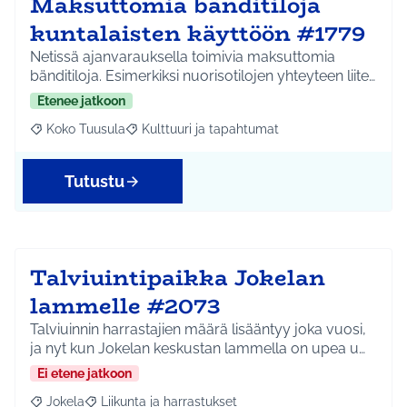
Maksuttomia bänditiloja
kuntalaisten käyttöön #1779
Netissä ajanvarauksella toimivia maksuttomia
bänditiloja. Esimerkiksi nuorisotilojen yhteyteen liite…
Etenee jatkoon
Koko Tuusula
Kulttuuri ja tapahtumat
Rajaa tulokset aihepiirin mukaan: Koko Tuusula
Rajaa tulokset teeman mukaan: Kulttuuri ja ta
Tutustu
Talviuintipaikka Jokelan
lammelle #2073
Talviuinnin harrastajien määrä lisääntyy joka vuosi,
ja nyt kun Jokelan keskustan lammella on upea u…
Ei etene jatkoon
Jokela
Liikunta ja harrastukset