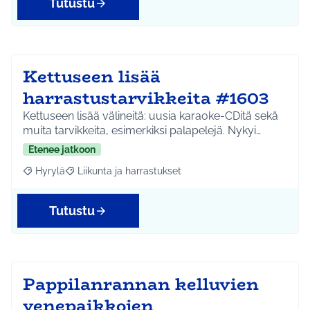
Tutustu
Kettuseen lisää
harrastustarvikkeita #1603
Kettuseen lisää välineitä: uusia karaoke-CDitä sekä
muita tarvikkeita, esimerkiksi palapelejä. Nykyi…
Etenee jatkoon
Hyrylä
Liikunta ja harrastukset
Rajaa tulokset aihepiirin mukaan: Hyrylä
Rajaa tulokset teeman mukaan: Liikunta ja harrastuks
Tutustu
Pappilanrannan kelluvien
venepaikkojen