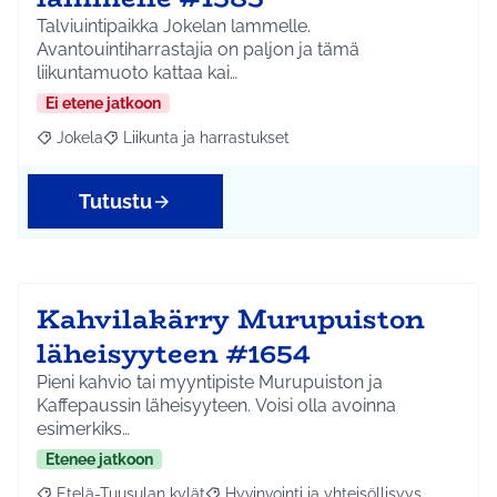
Talviuintipaikka Jokelan lammelle.
Avantouintiharrastajia on paljon ja tämä
liikuntamuoto kattaa kai…
Ei etene jatkoon
Jokela
Liikunta ja harrastukset
Rajaa tulokset aihepiirin mukaan: Jokela
Rajaa tulokset teeman mukaan: Liikunta ja harrastuks
Tutustu
Kahvilakärry Murupuiston
läheisyyteen #1654
Pieni kahvio tai myyntipiste Murupuiston ja
Kaffepaussin läheisyyteen. Voisi olla avoinna
esimerkiks…
Etenee jatkoon
Etelä-Tuusulan kylät
Hyvinvointi ja yhteisöllisyys