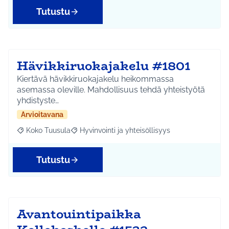
Tutustu
Hävikkiruokajakelu #1801
Kiertävä hävikkiruokajakelu heikommassa
asemassa oleville. Mahdollisuus tehdä yhteistyötä
yhdistyste…
Arvioitavana
Koko Tuusula
Hyvinvointi ja yhteisöllisyys
Rajaa tulokset aihepiirin mukaan: Koko Tuusula
Rajaa tulokset teeman mukaan: Hyvinvointi ja y
Tutustu
Avantouintipaikka