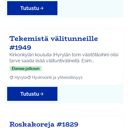
Tutustu
Tekemistä välitunneille
#1949
Kirkonkylän koululla (Hyrylän torin väistötiloihin) olisi
tarve saada lisää välituntivälineitä. Esim…
Etenee jatkoon
Hyrylä
Hyvinvointi ja yhteisöllisyys
Rajaa tulokset aihepiirin mukaan: Hyrylä
Rajaa tulokset teeman mukaan: Hyvinvointi ja yhteisöl
Tutustu
Roskakoreja #1829