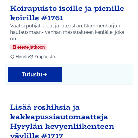
Koirapuisto isoille ja pienille
koirille #1761
Vaatisi pohjat, aidat ja jäteastian. Nummenharjun-
hautausmaan- vanhan messualueen kentälle, joka
on…
Ei etene jatkoon
Hyrylä
Ympäristö
Rajaa tulokset aihepiirin mukaan: Hyrylä
Rajaa tulokset teeman mukaan: Ympäristö
Tutustu
Lisää roskiksia ja
kakkapussiautomaatteja
Hyrylän kevyenliikenteen
väylille #1717