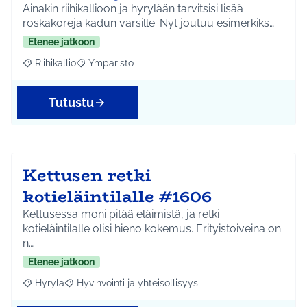
Ainakin riihikallioon ja hyrylään tarvitsisi lisää
roskakoreja kadun varsille. Nyt joutuu esimerkiks…
Etenee jatkoon
Riihikallio
Ympäristö
Rajaa tulokset aihepiirin mukaan: Riihikallio
Rajaa tulokset teeman mukaan: Ympäristö
Tutustu
Kettusen retki
kotieläintilalle #1606
Kettusessa moni pitää eläimistä, ja retki
kotieläintilalle olisi hieno kokemus. Erityistoiveina on
n…
Etenee jatkoon
Hyrylä
Hyvinvointi ja yhteisöllisyys
Rajaa tulokset aihepiirin mukaan: Hyrylä
Rajaa tulokset teeman mukaan: Hyvinvointi ja yhteisöl