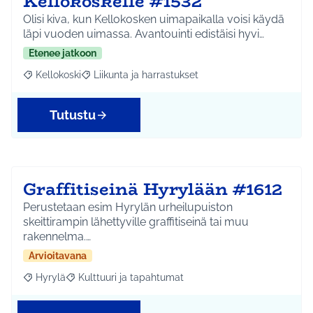
Kellokoskelle #1532
Olisi kiva, kun Kellokosken uimapaikalla voisi käydä
läpi vuoden uimassa. Avantouinti edistäisi hyvi…
Etenee jatkoon
Kellokoski
Liikunta ja harrastukset
Rajaa tulokset aihepiirin mukaan: Kellokoski
Rajaa tulokset teeman mukaan: Liikunta ja harrast
Tutustu
Graffitiseinä Hyrylään #1612
Perustetaan esim Hyrylän urheilupuiston
skeittirampin lähettyville graffitiseinä tai muu
rakennelma.…
Arvioitavana
Hyrylä
Kulttuuri ja tapahtumat
Rajaa tulokset aihepiirin mukaan: Hyrylä
Rajaa tulokset teeman mukaan: Kulttuuri ja tapahtum