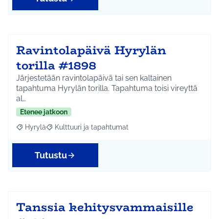
Ravintolapäivä Hyrylän
torilla #1898
Järjestetään ravintolapäivä tai sen kaltainen
tapahtuma Hyrylän torilla. Tapahtuma toisi vireyttä
al…
Etenee jatkoon
Hyrylä
Kulttuuri ja tapahtumat
Rajaa tulokset aihepiirin mukaan: Hyrylä
Rajaa tulokset teeman mukaan: Kulttuuri ja tapahtum
Tutustu
Tanssia kehitysvammaisille