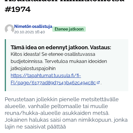
#1974
Nimetön osallistuja
Etenee jatkoon
20.10.2021 16:40
Tämä idea on edennyt jatkoon. Vastaus:
Kiitos ideasta! Se etenee osallistuvassa
budjetoinnissa. Tervetuloa mukaan ideoiden
jatkojalostuspajoihin
https://tapahtumat.tuusula.fi/fi-
FI/page/6177ad89d7143b462c494c8c
.
(Ulkoinen linkki)
Perustetaan jollekkin pienelle metsitettävälle
alueelle, vanhalle peltomaalle tai muulle
reuna/hukka-alueelle asukkaiden metsä.
Jokainen halukas saisi oman nimikkopuun, jonka
lajin ne saaisivat päättää