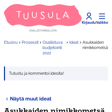
Kirjaudu
Valikko
OSALLISTUMISALUSTA
Etusivu
Prosessit
Osallistuva
Ideat
Asukkaiden
budjetointi
nimikkometsä
2022
Tutustu ja kommentoi ideoita!
Näytä muut ideat
Asukkaiden nimikkometsä