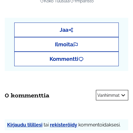
Koko Tuusula
Ympäristö
Rajaa tulokset aihepiirin mukaan: Koko Tuusula
Rajaa tulokset teeman mukaan: 
Jaa
Ilmoita
Kommentti
0 kommenttia
Vanhimmat
Kirjaudu tilillesi
tai
rekisteröidy
kommentoidaksesi.