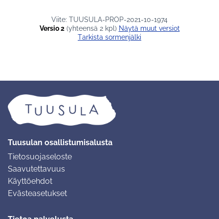
Viite: TUUSULA-PROP-2021-10-1974
Versio 2
(yhteensä 2 kpl)
näytä muut versiot
Tarkista sormenjälki
Tuusulan osallistumisalusta
Tietosuojaseloste
Saavutettavuus
Käyttöehdot
Evästeasetukset