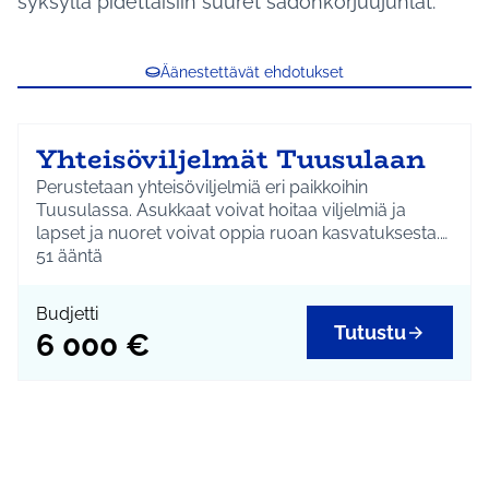
syksyllä pidettäisiin suuret sadonkorjuujuhlat.
Äänestettävät ehdotukset
Yhteisöviljelmät Tuusulaan
Perustetaan yhteisöviljelmiä eri paikkoihin
Tuusulassa. Asukkaat voivat hoitaa viljelmiä ja
lapset ja nuoret voivat oppia ruoan kasvatuksesta.
Syksyllä järjestetään yhteiset sadonkorjuujuhlat.
51
ääntä
Budjetti
Tutustu
6 000 €