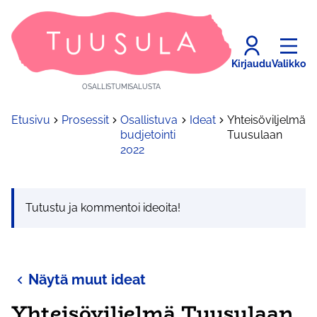
Kirjaudu
Valikko
OSALLISTUMISALUSTA
Etusivu
Prosessit
Osallistuva
Ideat
Yhteisöviljelmä
budjetointi
Tuusulaan
2022
Tutustu ja kommentoi ideoita!
Näytä muut ideat
Yhteisöviljelmä Tuusulaan