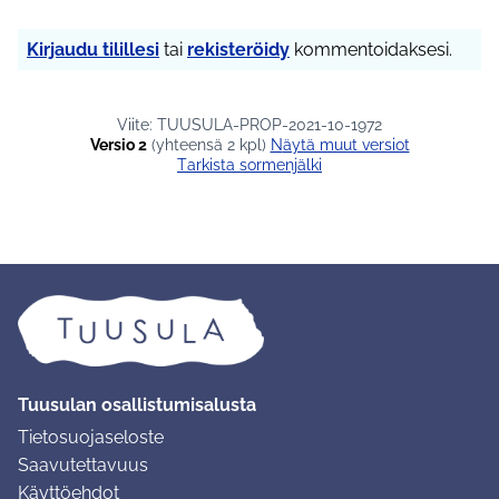
Kirjaudu tilillesi
tai
rekisteröidy
kommentoidaksesi.
Viite: TUUSULA-PROP-2021-10-1972
Versio 2
(yhteensä 2 kpl)
näytä muut versiot
Tarkista sormenjälki
Tuusulan osallistumisalusta
Tietosuojaseloste
Saavutettavuus
Käyttöehdot