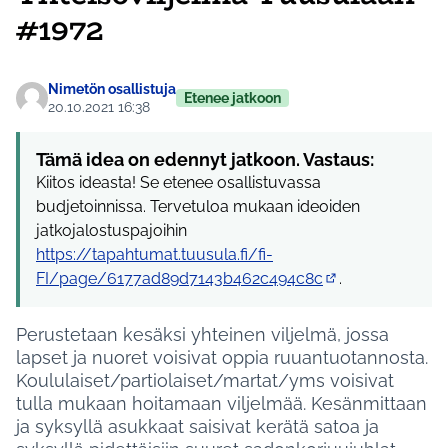
#1972
Nimetön osallistuja
Etenee jatkoon
20.10.2021 16:38
Tämä idea on edennyt jatkoon. Vastaus:
Kiitos ideasta! Se etenee osallistuvassa
budjetoinnissa. Tervetuloa mukaan ideoiden
jatkojalostuspajoihin
https://tapahtumat.tuusula.fi/fi-
FI/page/6177ad89d7143b462c494c8c
.
(Ulkoinen linkki)
Perustetaan kesäksi yhteinen viljelmä, jossa
lapset ja nuoret voisivat oppia ruuantuotannosta.
Koululaiset/partiolaiset/martat/yms voisivat
tulla mukaan hoitamaan viljelmää. Kesänmittaan
ja syksyllä asukkaat saisivat kerätä satoa ja