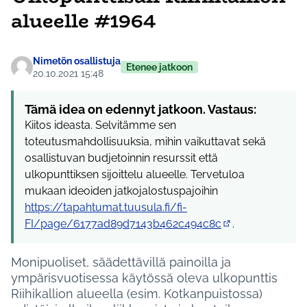
alueelle #1964
Nimetön osallistuja
Etenee jatkoon
20.10.2021 15:48
Tämä idea on edennyt jatkoon. Vastaus:
Kiitos ideasta. Selvitämme sen
toteutusmahdollisuuksia, mihin vaikuttavat sekä
osallistuvan budjetoinnin resurssit että
ulkopunttiksen sijoittelu alueelle. Tervetuloa
mukaan ideoiden jatkojalostuspajoihin
https://tapahtumat.tuusula.fi/fi-
FI/page/6177ad89d7143b462c494c8c
.
(Ulkoinen linkki)
Monipuoliset, säädettävillä painoilla ja
ympärisvuotisessa käytössä oleva ulkopunttis
Riihikallion alueella (esim. Kotkanpuistossa)