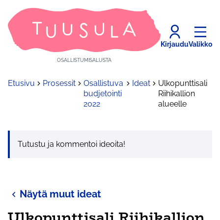
Kirjaudu
Valikko
OSALLISTUMISALUSTA
Etusivu
Prosessit
Osallistuva
Ideat
Ulkopunttisali
budjetointi
Riihikallion
2022
alueelle
Tutustu ja kommentoi ideoita!
Näytä muut ideat
Ulkopunttisali Riihikallion