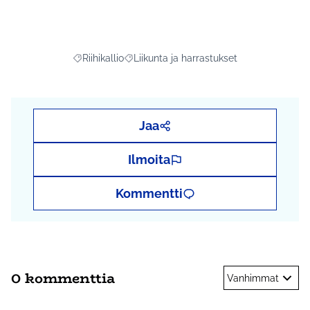
Riihikallio
Liikunta ja harrastukset
Rajaa tulokset aihepiirin mukaan: Riihikallio
Rajaa tulokset teeman mukaan: Liikunta j
Jaa
Ilmoita
Kommentti
0 kommenttia
Vanhimmat