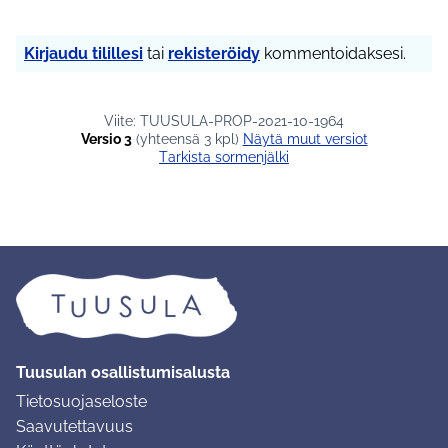
Kirjaudu tilillesi
tai
rekisteröidy
kommentoidaksesi.
Viite: TUUSULA-PROP-2021-10-1964
Versio 3
(yhteensä 3 kpl)
näytä muut versiot
Tarkista sormenjälki
Tuusulan osallistumisalusta
Tietosuojaseloste
Saavutettavuus