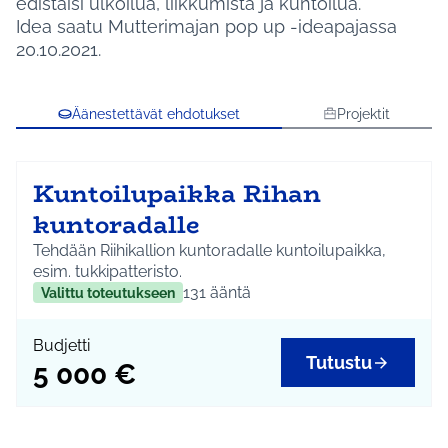
edistäisi ulkoilua, liikkumista ja kuntoilua.
Idea saatu Mutterimajan pop up -ideapajassa
20.10.2021.
Äänestettävät ehdotukset
Projektit
Kuntoilupaikka Rihan
kuntoradalle
Tehdään Riihikallion kuntoradalle kuntoilupaikka,
esim. tukkipatteristo.
131
ääntä
Valittu toteutukseen
Budjetti
Tutustu
5 000 €