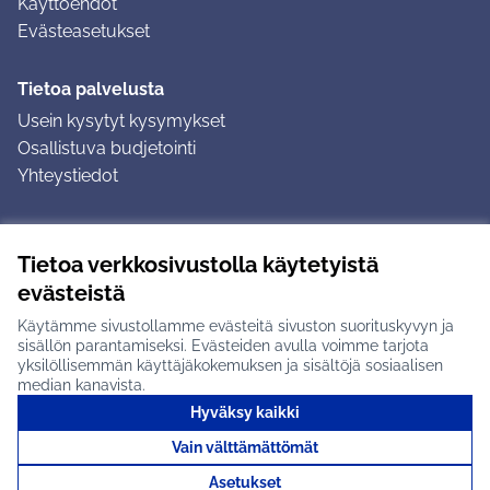
Käyttöehdot
Evästeasetukset
Tietoa palvelusta
Usein kysytyt kysymykset
Osallistuva budjetointi
Yhteystiedot
Ohjeet
Tietoa verkkosivustolla käytetyistä
Ohjeet kirjautumiseen
evästeistä
Ohjeet kommentin jättämiseen
Käytämme sivustollamme evästeitä sivuston suorituskyvyn ja
sisällön parantamiseksi. Evästeiden avulla voimme tarjota
yksilöllisemmän käyttäjäkokemuksen ja sisältöjä sosiaalisen
median kanavista.
Hyväksy kaikki
Tuusulan osallistumisalusta X-palvelussa
Tuusula
Vain välttämättömät
Creative Commons -lisenssi
(Ulkoinen linkki)
(Ulkoinen linkki)
(Ulkoine
Verkkosivusto luotu
vapaan ohjelmiston
(Ulkoinen
Asetukset
avulla.