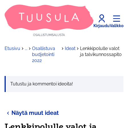
Kirjaudu
Valikko
OSALLISTUMISALUSTA
Etusivu
...
Osallistuva
Ideat
Lenkkipolulle valot
budjetointi
ja talvikunnossapito
2022
Tutustu ja kommentoi ideoita!
Näytä muut ideat
Lenkkipolulle valot ja