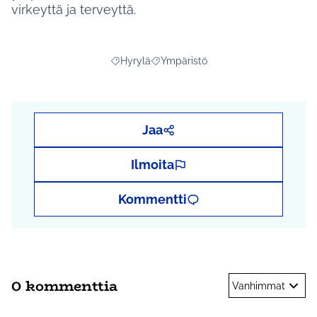
virkeyttä ja terveyttä.
Hyrylä
Ympäristö
Rajaa tulokset aihepiirin mukaan: Hyrylä
Rajaa tulokset teeman mukaan: Ymp
Jaa
Ilmoita
Kommentti
0 kommenttia
Vanhimmat