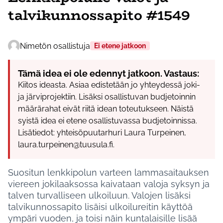
talvikunnossapito #1549
Nimetön osallistuja
Ei etene jatkoon
Tämä idea ei ole edennyt jatkoon. Vastaus:
Kiitos ideasta. Asiaa edistetään jo yhteydessä joki-
ja järviprojektiin. Lisäksi osallistuvan budjetoinnin
määrärahat eivät riitä idean toteutukseen. Näistä
syistä idea ei etene osallistuvassa budjetoinnissa.
Lisätiedot: yhteisöpuutarhuri Laura Turpeinen,
laura.turpeinen@tuusula.fi.
Suositun lenkkipolun varteen lammasaitauksen
viereen jokilaaksossa kaivataan valoja syksyn ja
talven turvalliseen ulkoiluun. Valojen lisäksi
talvikunnossapito lisäisi ulkoilureitin käyttöä
ympäri vuoden, ja toisi näin kuntalaisille lisää