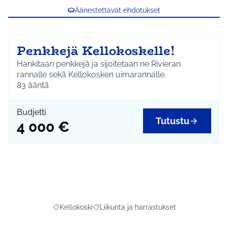
Äänestettävät ehdotukset
Penkkejä Kellokoskelle!
Hankitaan penkkejä ja sijoitetaan ne Rivieran
rannalle sekä Kellokosken uimarannalle.
83
ääntä
Budjetti
Tutustu
4 000 €
Kellokoski
Liikunta ja harrastukset
Rajaa tulokset aihepiirin mukaan: Kellokoski
Rajaa tulokset teeman mukaan: Liikunta j