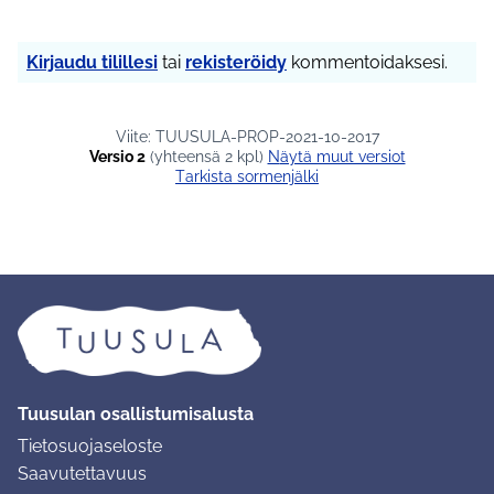
Kirjaudu tilillesi
tai
rekisteröidy
kommentoidaksesi.
Viite: TUUSULA-PROP-2021-10-2017
Versio 2
(yhteensä 2 kpl)
näytä muut versiot
Tarkista sormenjälki
Tuusulan osallistumisalusta
Tietosuojaseloste
Saavutettavuus