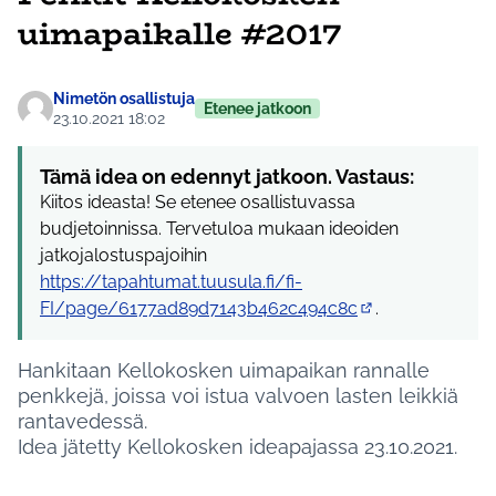
uimapaikalle #2017
Nimetön osallistuja
Etenee jatkoon
23.10.2021 18:02
Tämä idea on edennyt jatkoon. Vastaus:
Kiitos ideasta! Se etenee osallistuvassa
budjetoinnissa. Tervetuloa mukaan ideoiden
jatkojalostuspajoihin
https://tapahtumat.tuusula.fi/fi-
FI/page/6177ad89d7143b462c494c8c
.
(Ulkoinen linkki)
Hankitaan Kellokosken uimapaikan rannalle
penkkejä, joissa voi istua valvoen lasten leikkiä
rantavedessä.
Idea jätetty Kellokosken ideapajassa 23.10.2021.