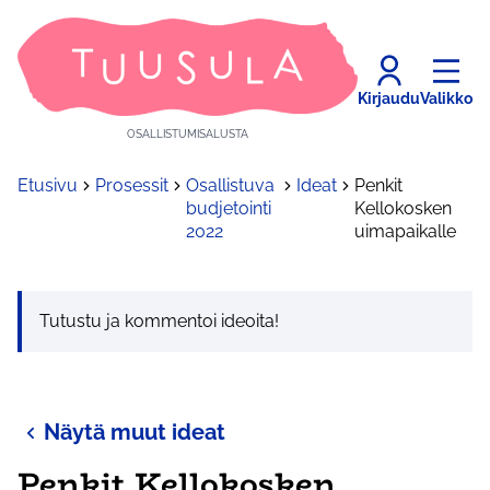
Kirjaudu
Valikko
OSALLISTUMISALUSTA
Etusivu
Prosessit
Osallistuva
Ideat
Penkit
budjetointi
Kellokosken
2022
uimapaikalle
Tutustu ja kommentoi ideoita!
Näytä muut ideat
Penkit Kellokosken