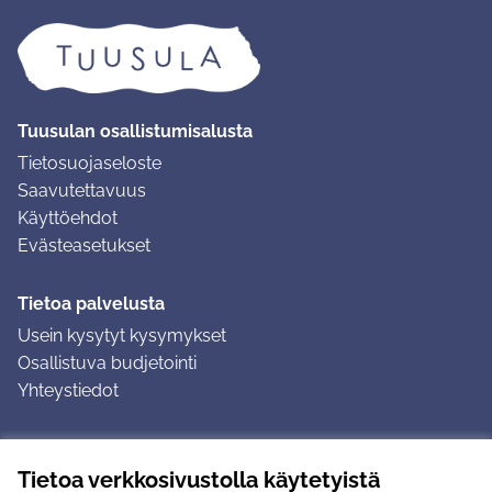
Tuusulan osallistumisalusta
Tietosuojaseloste
Saavutettavuus
Käyttöehdot
Evästeasetukset
Tietoa palvelusta
Usein kysytyt kysymykset
Osallistuva budjetointi
Yhteystiedot
Ohjeet
Tietoa verkkosivustolla käytetyistä
Ohjeet kirjautumiseen