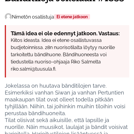
Nimetön osallistuja
Ei etene jatkoon
Tämä idea ei ole edennyt jatkoon. Vastaus:
Kiitos ideasta. Idea ei etene osallistuvassa
budjetoinnissa. 28n nuorisotilalta löytyy nuorille
tarkoitettu bändihuone. Bändihuoneesta voi
tiedustella nuoriso-ohjaaja Riko Salmelta
riko.salmi@tuusula.fi.
Jokelassa on huutava bänditilojen tarve.
Esimerkiksi vanhan Siwan ja vanhan Pertuntien
maakaupan tilat ovat olleet todella pitkään
tyhjillään. Niihin, tai joihinkin muihin tiloihin voisi
perustaa bändihuoneita.
Tilat olisivat sekä aikuisille, että lapsille ja
nuorille. Näin muusikot, laulajat ja bändit voisivat
harjoitella. Harjoitustilojen lisääntyessä ja