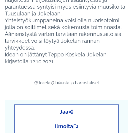
parantuessa syntyisi myös esiintyviä muusikoita
Tuusulaan ja Jokelaan.
Yhteistyökumppaneina voisi olla nuorisotoimi,
jolla on soittimet sekä kokemusta toiminnasta.
Äänieristystä varten tarvitaan rakennustaitoisia,
tarvikkeet voisi löytyä Jokelan rannan
yhteydessä.
Idean on jättänyt Teppo Koskela Jokelan
kirjastolla 12.10.2021.
Jokela
Liikunta ja harrastukset
Rajaa tulokset aihepiirin mukaan: Jokela
Rajaa tulokset teeman mukaan: Liikunta ja
Jaa
Ilmoita