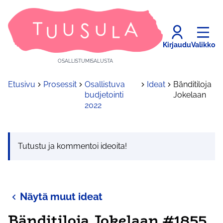
Kirjaudu
Valikko
OSALLISTUMISALUSTA
Etusivu
Prosessit
Osallistuva
Ideat
Bänditiloja
budjetointi
Jokelaan
2022
Tutustu ja kommentoi ideoita!
Näytä muut ideat
Bänditiloja Jokelaan #1855