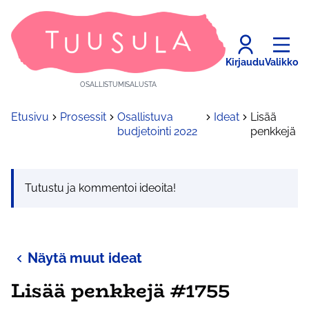
Kirjaudu
Valikko
OSALLISTUMISALUSTA
Etusivu
Prosessit
Osallistuva
Ideat
Lisää
budjetointi 2022
penkkejä
Tutustu ja kommentoi ideoita!
Näytä muut ideat
Lisää penkkejä #1755