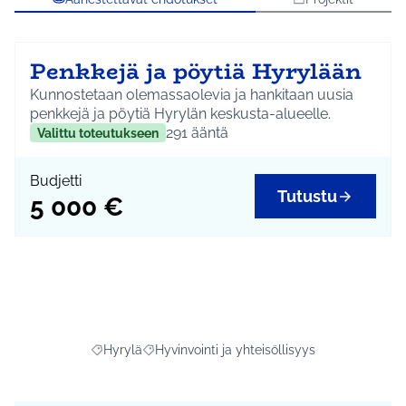
Penkkejä ja pöytiä Hyrylään
Kunnostetaan olemassaolevia ja hankitaan uusia
penkkejä ja pöytiä Hyrylän keskusta-alueelle.
291
ääntä
Valittu toteutukseen
Budjetti
Tutustu
5 000 €
Hyrylä
Hyvinvointi ja yhteisöllisyys
Rajaa tulokset aihepiirin mukaan: Hyrylä
Rajaa tulokset teeman mukaan: Hyvinvointi ja