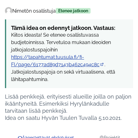
Nimetön osallistuja
Etenee jatkoon
Tämä idea on edennyt jatkoon. Vastaus:
Kiitos ideasta! Se etenee osallistuvassa
budjetoinnissa. Tervetuloa mukaan ideoiden
jatkojalostuspajoihin
https://tapahtumat.tuusula.fi/fi-
FI/page/6177ad89d7143b462c494c8c
.
(Ulkoinen linkki)
Jatkojalostuspajoja on sekä virtuaalisena, että
lähitapahtumina.
Lisää penkkejä, erityisesti alueille joilla on paljon
ikääntyneitä. Esimerkiksi Hyrylänkadulle
tarvitaan lisää penkkejä.
Idea on saatu Hyvän Tuulen Tuvalla 5.10.2021.
Äänestettävät ehdotukset
Projektit