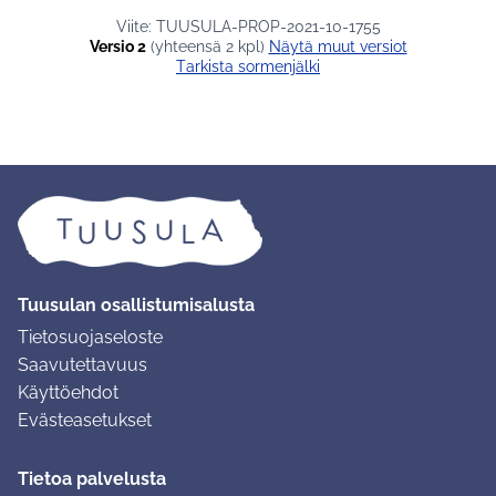
Viite: TUUSULA-PROP-2021-10-1755
Versio 2
(yhteensä 2 kpl)
näytä muut versiot
Tarkista sormenjälki
Tuusulan osallistumisalusta
Tietosuojaseloste
Saavutettavuus
Käyttöehdot
Evästeasetukset
Tietoa palvelusta