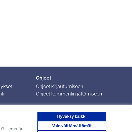
Ohjeet
mykset
Ohjeet kirjautumiseen
ti
Ohjeet kommentin jättämiseen
Hyväksy kaikki
Vain välttämättömät
ilöllisemmän