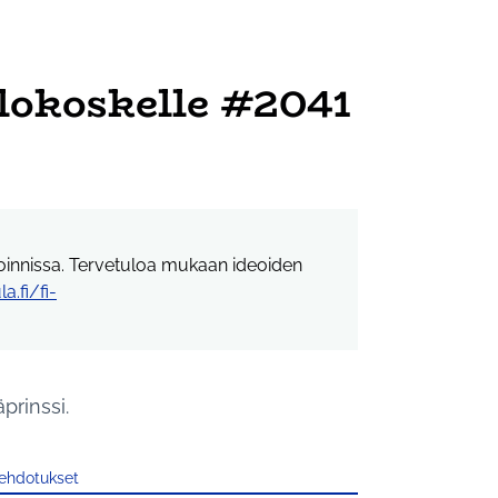
lokoskelle #2041
toinnissa. Tervetuloa mukaan ideoiden
a.fi/fi-
n linkki)
prinssi.
 ehdotukset