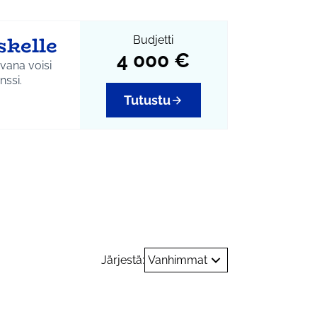
skelle
Budjetti
4 000 €
vana voisi
nssi.
Tutustu
a tapahtumat
Järjestä:
Vanhimmat