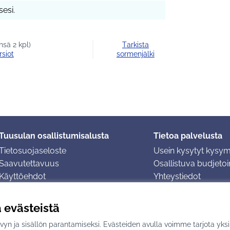
esi.
sä 2 kpl)
Tarkista
rsiot
sormenjälki
Tuusulan osallistumisalusta
Tietoa palvelusta
Tietosuojaseloste
Usein kysytyt kysy
Saavutettavuus
Osallistuva budjetoin
Käyttöehdot
Yhteystiedot
Evästeasetukset
ä evästeistä
yn ja sisällön parantamiseksi. Evästeiden avulla voimme tarjota yks