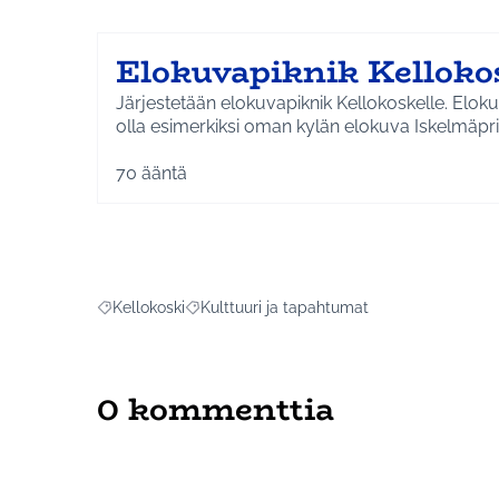
Elokuvapiknik Kelloko
Järjestetään elokuvapiknik Kellokoskelle. Eloku
olla esimerkiksi oman kylän elokuva Iskelmäpri
70
ääntä
Kellokoski
Kulttuuri ja tapahtumat
Rajaa tulokset aihepiirin mukaan: Kellokoski
Rajaa tulokset teeman mukaan: Kulttuuri j
0 kommenttia