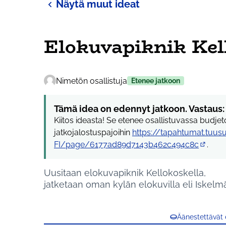
Näytä muut ideat
Elokuvapiknik Kel
Nimetön osallistuja
Etenee jatkoon
Tämä idea on edennyt jatkoon. Vastaus:
Kiitos ideasta! Se etenee osallistuvassa budje
jatkojalostuspajoihin
https://tapahtumat.tuusul
FI/page/6177ad89d7143b462c494c8c
.
(Ulkoine
Uusitaan elokuvapiknik Kellokoskella,
jatketaan oman kylän elokuvilla eli Iskelmä
Äänestettävät