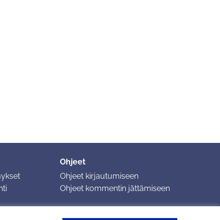
Ohjeet
mykset
Ohjeet kirjautumiseen
ti
Ohjeet kommentin jättämiseen