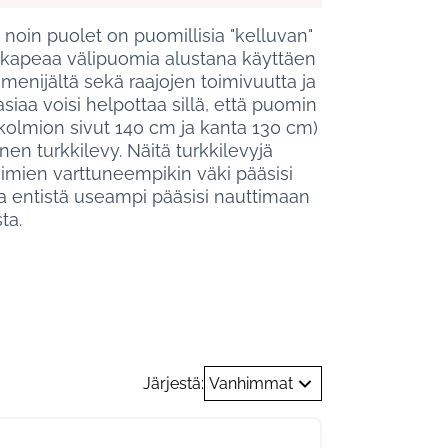
noin puolet on puomillisia "kelluvan"
 kapeaa välipuomia alustana käyttäen
enijältä sekä raajojen toimivuutta ja
siaa voisi helpottaa sillä, että puomin
kolmion sivut 140 cm ja kanta 130 cm)
ninen turkkilevy. Näitä turkkilevyjä
toimien varttuneempikin väki pääsisi
 entistä useampi pääsisi nauttimaan
ta.
Järjestä:
Vanhimmat