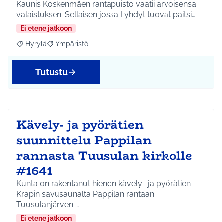
Kaunis Koskenmäen rantapuisto vaatii arvoisensa
valaistuksen. Sellaisen jossa Lyhdyt tuovat paitsi…
Ei etene jatkoon
Hyrylä
Ympäristö
Rajaa tulokset aihepiirin mukaan: Hyrylä
Rajaa tulokset teeman mukaan: Ympäristö
Tutustu
Kävely- ja pyörätien
suunnittelu Pappilan
rannasta Tuusulan kirkolle
#1641
Kunta on rakentanut hienon kävely- ja pyörätien
Krapin savusaunalta Pappilan rantaan
Tuusulanjärven …
Ei etene jatkoon