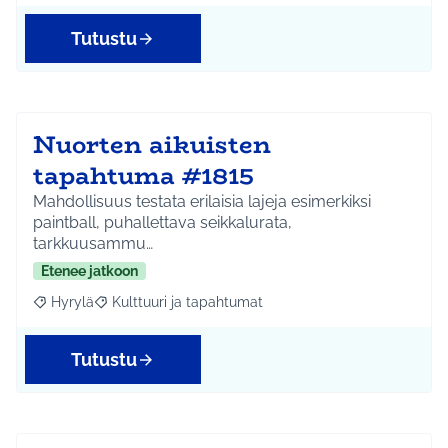
Tutustu
Nuorten aikuisten
tapahtuma #1815
Mahdollisuus testata erilaisia lajeja esimerkiksi
paintball, puhallettava seikkalurata,
tarkkuusammu…
Etenee jatkoon
Hyrylä
Kulttuuri ja tapahtumat
Rajaa tulokset aihepiirin mukaan: Hyrylä
Rajaa tulokset teeman mukaan: Kulttuuri ja tapahtum
Tutustu