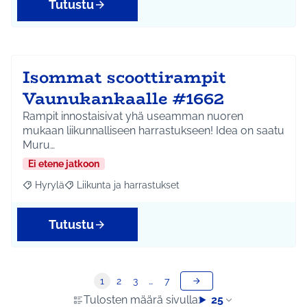
Tutustu
Isommat scoottirampit
Vaunukankaalle #1662
Rampit innostaisivat yhä useamman nuoren
mukaan liikunnalliseen harrastukseen! Idea on saatu
Muru…
Ei etene jatkoon
Hyrylä
Liikunta ja harrastukset
Rajaa tulokset aihepiirin mukaan: Hyrylä
Rajaa tulokset teeman mukaan: Liikunta ja harrastuks
Tutustu
1
2
3
…
7
Tulosten määrä sivulla:
25