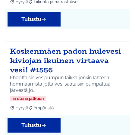
Hyrylä
Liikunta ja harrastukset
Rajaa tulokset aihepiirin mukaan: Hyrylä
Rajaa tulokset teeman mukaan: Liikunta ja harrastuks
Tutustu
Koskenmäen padon hulevesi
kiviojan ikuinen virtaava
vesi! #1556
Ehdottaisin vesipumpun taikka jonkin lähteen
hommaamista jotta vesi saataisiin pumpattua
järvestä jo…
Ei etene jatkoon
Hyrylä
Ympäristö
Rajaa tulokset aihepiirin mukaan: Hyrylä
Rajaa tulokset teeman mukaan: Ympäristö
Tutustu