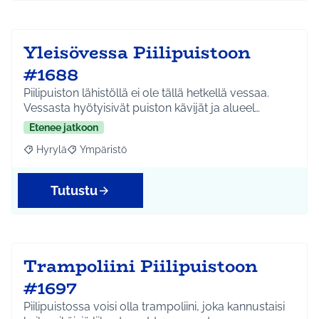
Yleisövessa Piilipuistoon
#1688
Piilipuiston lähistöllä ei ole tällä hetkellä vessaa.
Vessasta hyötyisivät puiston kävijät ja alueel…
Etenee jatkoon
Hyrylä
Ympäristö
Rajaa tulokset aihepiirin mukaan: Hyrylä
Rajaa tulokset teeman mukaan: Ympäristö
Tutustu
Trampoliini Piilipuistoon
#1697
Piilipuistossa voisi olla trampoliini, joka kannustaisi