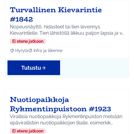
Turvallinen Kievarintie
#1842
Nopeusnäyttö, hidasteet tai tien levennys
Kievarintielle. Tien lähistöllä liikkuu paljon lapsia ja v…
Ei etene jatkoon
Hyrylä
Infra ja liikenne
Rajaa tulokset aihepiirin mukaan: Hyrylä
Rajaa tulokset teeman mukaan: Infra ja liikenne
Tutustu
Nuotiopaikkoja
Rykmentinpuistoon #1923
Virallisia nuotiopaikkoja Rykmentinpuiston metsään
epävirallisten nuotiopaikkojen tilalle, esimerkik…
Ei etene jatkoon