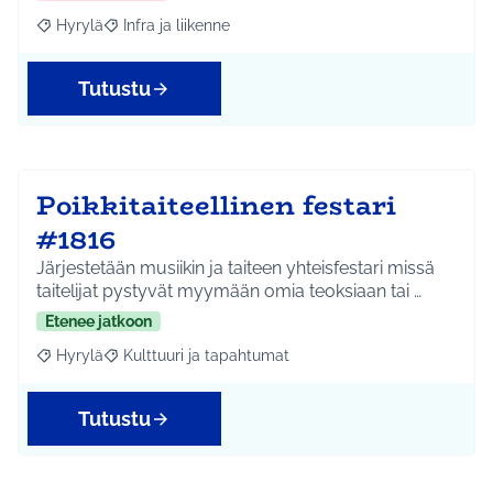
Hyrylä
Infra ja liikenne
Rajaa tulokset aihepiirin mukaan: Hyrylä
Rajaa tulokset teeman mukaan: Infra ja liikenne
Tutustu
Poikkitaiteellinen festari
#1816
Järjestetään musiikin ja taiteen yhteisfestari missä
taitelijat pystyvät myymään omia teoksiaan tai …
Etenee jatkoon
Hyrylä
Kulttuuri ja tapahtumat
Rajaa tulokset aihepiirin mukaan: Hyrylä
Rajaa tulokset teeman mukaan: Kulttuuri ja tapahtum
Tutustu