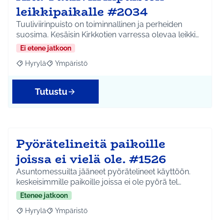
leikkipaikalle #2034
Tuuliviirinpuisto on toiminnallinen ja perheiden
suosima. Kesäisin Kirkkotien varressa olevaa leikki…
Ei etene jatkoon
Hyrylä
Ympäristö
Rajaa tulokset aihepiirin mukaan: Hyrylä
Rajaa tulokset teeman mukaan: Ympäristö
Tutustu
Pyörätelineitä paikoille
joissa ei vielä ole. #1526
Asuntomessuilta jääneet pyörätelineet käyttöön.
keskeisimmille paikoille joissa ei ole pyörä tel…
Etenee jatkoon
Hyrylä
Ympäristö
Rajaa tulokset aihepiirin mukaan: Hyrylä
Rajaa tulokset teeman mukaan: Ympäristö