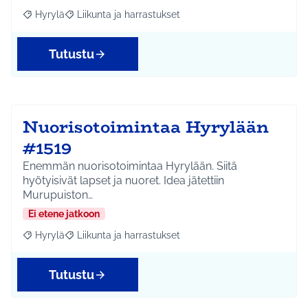
Hyrylä
Liikunta ja harrastukset
Rajaa tulokset aihepiirin mukaan: Hyrylä
Rajaa tulokset teeman mukaan: Liikunta ja harrastuks
Tutustu
Nuorisotoimintaa Hyrylään
#1519
Enemmän nuorisotoimintaa Hyrylään. Siitä
hyötyisivät lapset ja nuoret. Idea jätettiin
Murupuiston…
Ei etene jatkoon
Hyrylä
Liikunta ja harrastukset
Rajaa tulokset aihepiirin mukaan: Hyrylä
Rajaa tulokset teeman mukaan: Liikunta ja harrastuks
Tutustu