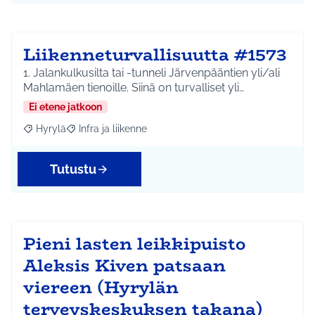
Liikenneturvallisuutta #1573
1. Jalankulkusilta tai -tunneli Järvenpääntien yli/ali
Mahlamäen tienoille. Siinä on turvalliset yli…
Ei etene jatkoon
Hyrylä
Infra ja liikenne
Rajaa tulokset aihepiirin mukaan: Hyrylä
Rajaa tulokset teeman mukaan: Infra ja liikenne
Tutustu
Pieni lasten leikkipuisto
Aleksis Kiven patsaan
viereen (Hyrylän
terveyskeskuksen takana)