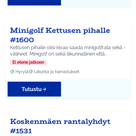
Minigolf Kettusen pihalle
#1600
Kettusen pihalle olisi kivaa saada minigolfrata sekä -
välineet. Minigolf on sekä liikunnallinen että…
Ei etene jatkoon
Hyrylä
Liikunta ja harrastukset
Rajaa tulokset aihepiirin mukaan: Hyrylä
Rajaa tulokset teeman mukaan: Liikunta ja harrastuks
Tutustu
Koskenmäen rantalyhdyt
#1531