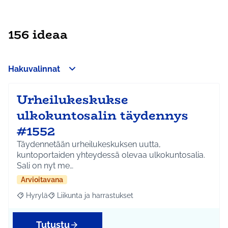
156 ideaa
Hakuvalinnat
Urheilukeskukse
ulkokuntosalin täydennys
#1552
Täydennetään urheilukeskuksen uutta,
kuntoportaiden yhteydessä olevaa ulkokuntosalia.
Sali on nyt me…
Arvioitavana
Hyrylä
Liikunta ja harrastukset
Rajaa tulokset aihepiirin mukaan: Hyrylä
Rajaa tulokset teeman mukaan: Liikunta ja harrastuks
Tutustu