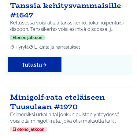
Tanssia kehitysvammaisille
#1647
Kettusessa voisi alkaa tanssikerho, joka huipentuisi
discoon. Tanssikerho voisi esiintyä discossa, j…
Etenee jatkoon
Hyrylä
Liikunta ja harrastukset
Rajaa tulokset aihepiirin mukaan: Hyrylä
Rajaa tulokset teeman mukaan: Liikunta ja harrastuks
Tutustu
Minigolf-rata eteläiseen
Tuusulaan #1970
Esimerkiksi urkalla tai jonkun puiston yhteydessä
voisi olla minigolf-rata, joka olisi maksutta kaik…
Ei etene jatkoon