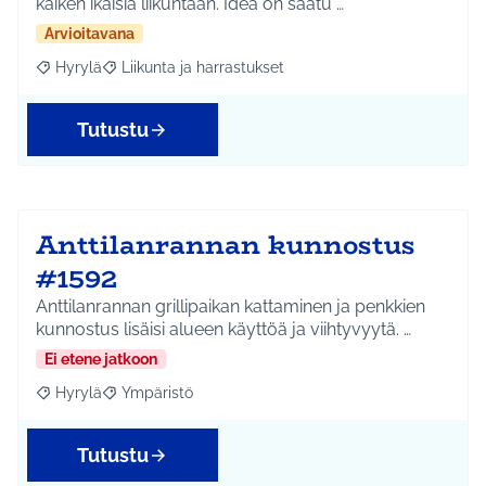
kaiken ikäisiä liikuntaan. Idea on saatu …
Arvioitavana
Hyrylä
Liikunta ja harrastukset
Rajaa tulokset aihepiirin mukaan: Hyrylä
Rajaa tulokset teeman mukaan: Liikunta ja harrastuks
Tutustu
Anttilanrannan kunnostus
#1592
Anttilanrannan grillipaikan kattaminen ja penkkien
kunnostus lisäisi alueen käyttöä ja viihtyvyytä. …
Ei etene jatkoon
Hyrylä
Ympäristö
Rajaa tulokset aihepiirin mukaan: Hyrylä
Rajaa tulokset teeman mukaan: Ympäristö
Tutustu