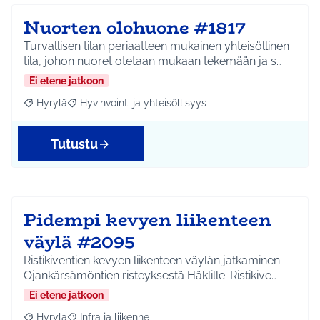
Nuorten olohuone #1817
Turvallisen tilan periaatteen mukainen yhteisöllinen
tila, johon nuoret otetaan mukaan tekemään ja s…
Ei etene jatkoon
Hyrylä
Hyvinvointi ja yhteisöllisyys
Rajaa tulokset aihepiirin mukaan: Hyrylä
Rajaa tulokset teeman mukaan: Hyvinvointi ja yhteisöl
Tutustu
Pidempi kevyen liikenteen
väylä #2095
Ristikiventien kevyen liikenteen väylän jatkaminen
Ojankärsämöntien risteyksestä Häklille. Ristikive…
Ei etene jatkoon
Hyrylä
Infra ja liikenne