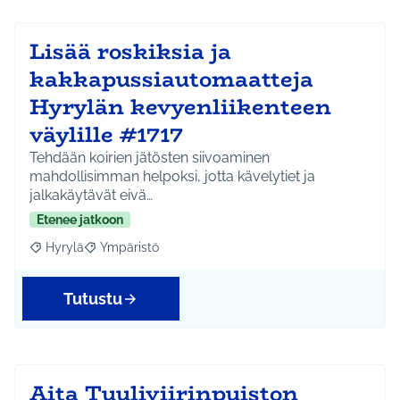
Lisää roskiksia ja
kakkapussiautomaatteja
Hyrylän kevyenliikenteen
väylille #1717
Tehdään koirien jätösten siivoaminen
mahdollisimman helpoksi, jotta kävelytiet ja
jalkakäytävät eivä…
Etenee jatkoon
Hyrylä
Ympäristö
Rajaa tulokset aihepiirin mukaan: Hyrylä
Rajaa tulokset teeman mukaan: Ympäristö
Tutustu
Aita Tuuliviirinpuiston