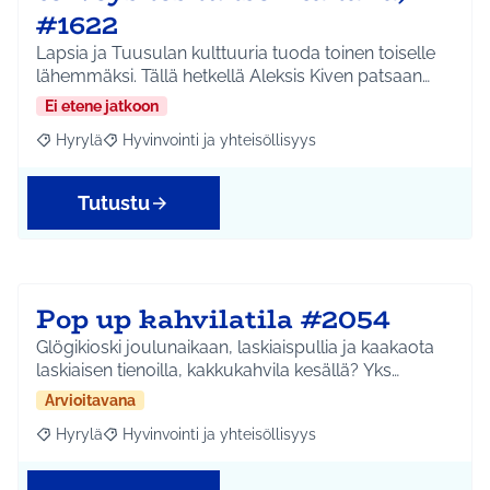
#1622
Lapsia ja Tuusulan kulttuuria tuoda toinen toiselle
lähemmäksi. Tällä hetkellä Aleksis Kiven patsaan…
Ei etene jatkoon
Hyrylä
Hyvinvointi ja yhteisöllisyys
Rajaa tulokset aihepiirin mukaan: Hyrylä
Rajaa tulokset teeman mukaan: Hyvinvointi ja yhteisöl
Tutustu
Pop up kahvilatila #2054
Glögikioski joulunaikaan, laskiaispullia ja kaakaota
laskiaisen tienoilla, kakkukahvila kesällä? Yks…
Arvioitavana
Hyrylä
Hyvinvointi ja yhteisöllisyys
Rajaa tulokset aihepiirin mukaan: Hyrylä
Rajaa tulokset teeman mukaan: Hyvinvointi ja yhteisöl