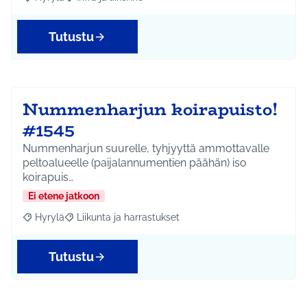
Rajaa tulokset aihepiirin mukaan: Hyrylä
Rajaa tulokset teeman mukaan: Infra ja liikenne
Tutustu
Nummenharjun koirapuisto!
#1545
Nummenharjun suurelle, tyhjyyttä ammottavalle
peltoalueelle (paijalannumentien päähän) iso
koirapuis…
Ei etene jatkoon
Hyrylä
Liikunta ja harrastukset
Rajaa tulokset aihepiirin mukaan: Hyrylä
Rajaa tulokset teeman mukaan: Liikunta ja harrastuks
Tutustu