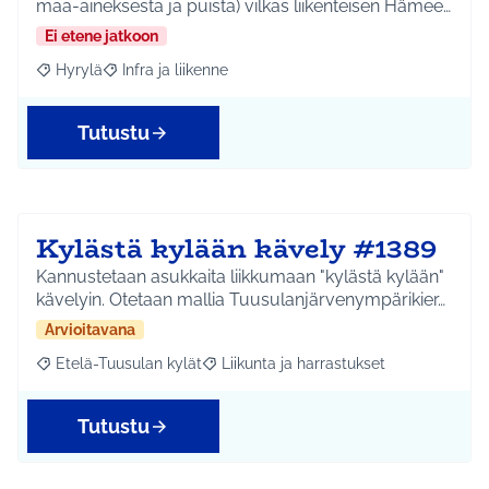
maa-aineksesta ja puista) vilkas liikenteisen Hämee…
Ei etene jatkoon
Hyrylä
Infra ja liikenne
Rajaa tulokset aihepiirin mukaan: Hyrylä
Rajaa tulokset teeman mukaan: Infra ja liikenne
Tutustu
Kylästä kylään kävely #1389
Kannustetaan asukkaita liikkumaan "kylästä kylään"
kävelyin. Otetaan mallia Tuusulanjärvenympärikier…
Arvioitavana
Etelä-Tuusulan kylät
Liikunta ja harrastukset
Rajaa tulokset aihepiirin mukaan: Etelä-Tuusulan kylät
Rajaa tulokset teeman mukaan: Liikunta
Tutustu