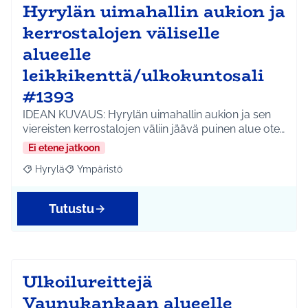
Hyrylän uimahallin aukion ja
kerrostalojen väliselle
alueelle
leikkikenttä/ulkokuntosali
#1393
IDEAN KUVAUS: Hyrylän uimahallin aukion ja sen
viereisten kerrostalojen väliin jäävä puinen alue ote…
Ei etene jatkoon
Hyrylä
Ympäristö
Rajaa tulokset aihepiirin mukaan: Hyrylä
Rajaa tulokset teeman mukaan: Ympäristö
Tutustu
Ulkoilureittejä
Vaunukankaan alueelle