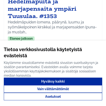
Hedelmäpuita ja
marjapensaita ympäri
Tuusulaa. #1353
Hedelmäpuiden (omena, päärynä, luumu ja
syömäkelpoinen kirsikka) ja marjapensaiden (puna-
ja mustah…
Etenee jatkoon
Koko Tuusula
Ympäristö
Rajaa tulokset aihepiirin mukaan: Koko Tuusula
Rajaa tulokset teeman mukaan: Ympäristö
Tietoa verkkosivustolla käytetyistä
evästeistä
Tutustu
Käytämme sivustollamme evästeitä sivuston suorituskyvyn ja
sisällön parantamiseksi. Evästeiden avulla voimme tarjota
yksilöllisemmän käyttäjäkokemuksen ja sisältöjä sosiaalisen
median kanavista.
Hyväksy kaikki
Kukkaniittyjä ympäri
Vain välttämättömät
Tuusulaa! #1352
Asetukset
Asukkaat voisivat osallistua keväällä kukkaniittyjen
kylvätalkoisiin eri puolilla Tuusulaa, ainakin …