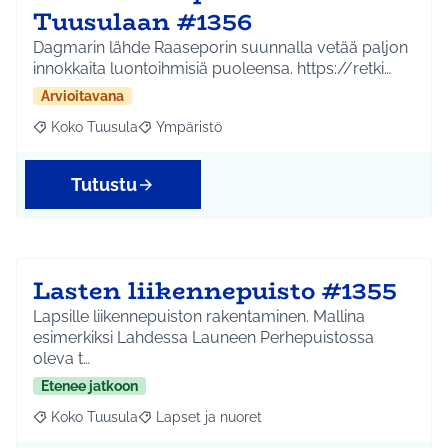
Tuusulaan #1356
Dagmarin lähde Raaseporin suunnalla vetää paljon
innokkaita luontoihmisiä puoleensa. https://retki…
Arvioitavana
Koko Tuusula
Ympäristö
Rajaa tulokset aihepiirin mukaan: Koko Tuusula
Rajaa tulokset teeman mukaan: Ympäristö
Tutustu
Lasten liikennepuisto #1355
Lapsille liikennepuiston rakentaminen. Mallina
esimerkiksi Lahdessa Launeen Perhepuistossa
oleva t…
Etenee jatkoon
Koko Tuusula
Lapset ja nuoret
Rajaa tulokset aihepiirin mukaan: Koko Tuusula
Rajaa tulokset teeman mukaan: Lapset ja nuor