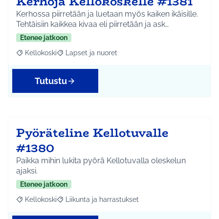
Kerhoja Kellokoskelle #1381
Kerhossa piirretään ja luetaan myös kaiken ikäisille.
Tehtäisiin kaikkea kivaa eli piirretään ja ask…
Etenee jatkoon
Kellokoski
Lapset ja nuoret
Rajaa tulokset aihepiirin mukaan: Kellokoski
Rajaa tulokset teeman mukaan: Lapset ja nuoret
Tutustu
Pyöräteline Kellotuvalle
#1380
Paikka mihin lukita pyörä Kellotuvalla oleskelun
ajaksi.
Etenee jatkoon
Kellokoski
Liikunta ja harrastukset
Rajaa tulokset aihepiirin mukaan: Kellokoski
Rajaa tulokset teeman mukaan: Liikunta ja harrast