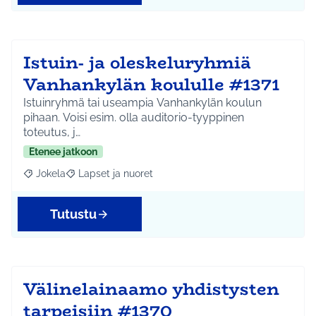
Istuin- ja oleskeluryhmiä
Vanhankylän koululle #1371
Istuinryhmä tai useampia Vanhankylän koulun
pihaan. Voisi esim. olla auditorio-tyyppinen
toteutus, j…
Etenee jatkoon
Jokela
Lapset ja nuoret
Rajaa tulokset aihepiirin mukaan: Jokela
Rajaa tulokset teeman mukaan: Lapset ja nuoret
Tutustu
Välinelainaamo yhdistysten
tarpeisiin #1370