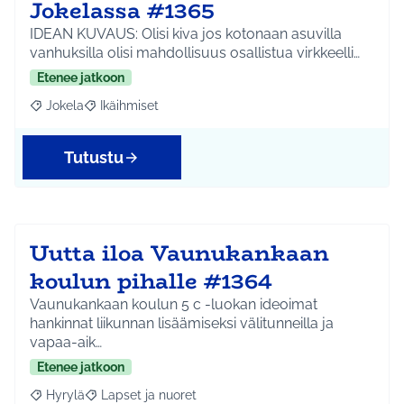
Jokelassa #1365
IDEAN KUVAUS: Olisi kiva jos kotonaan asuvilla
vanhuksilla olisi mahdollisuus osallistua virkkeelli…
Etenee jatkoon
Jokela
Ikäihmiset
Rajaa tulokset aihepiirin mukaan: Jokela
Rajaa tulokset teeman mukaan: Ikäihmiset
Tutustu
Uutta iloa Vaunukankaan
koulun pihalle #1364
Vaunukankaan koulun 5 c -luokan ideoimat
hankinnat liikunnan lisäämiseksi välitunneilla ja
vapaa-aik…
Etenee jatkoon
Hyrylä
Lapset ja nuoret
Rajaa tulokset aihepiirin mukaan: Hyrylä
Rajaa tulokset teeman mukaan: Lapset ja nuoret