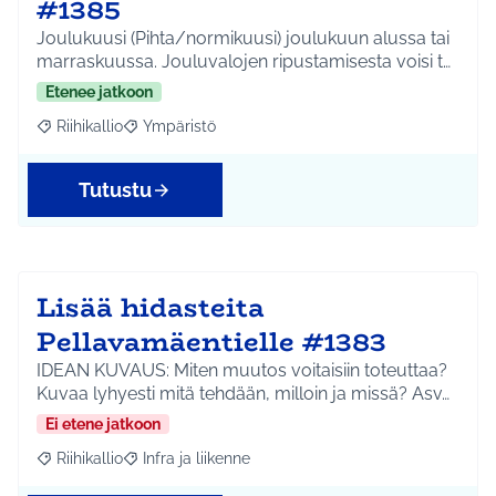
#1385
Joulukuusi (Pihta/normikuusi) joulukuun alussa tai
marraskuussa. Jouluvalojen ripustamisesta voisi t…
Etenee jatkoon
Riihikallio
Ympäristö
Rajaa tulokset aihepiirin mukaan: Riihikallio
Rajaa tulokset teeman mukaan: Ympäristö
Tutustu
Lisää hidasteita
Pellavamäentielle #1383
IDEAN KUVAUS: Miten muutos voitaisiin toteuttaa?
Kuvaa lyhyesti mitä tehdään, milloin ja missä? Asv…
Ei etene jatkoon
Riihikallio
Infra ja liikenne
Rajaa tulokset aihepiirin mukaan: Riihikallio
Rajaa tulokset teeman mukaan: Infra ja liikenne