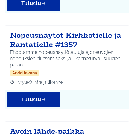
Tutustu
Nopeusnäytöt Kirkkotielle ja
Rantatielle #1357
Ehdotamme nopeusnäyttötauluja ajoneuvojen
nopeuksien hillitsemiseksi ja liikenneturvallisuuden
paran…
Arvioitavana
Hyrylä
Infra ja liikenne
Rajaa tulokset aihepiirin mukaan: Hyrylä
Rajaa tulokset teeman mukaan: Infra ja liikenne
Tutustu
Avoin lähde-paikka