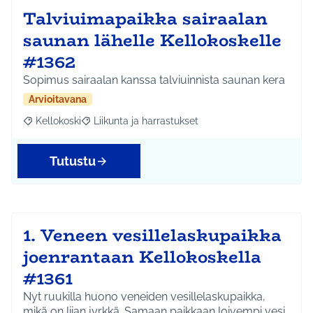
Talviuimapaikka sairaalan
saunan lähelle Kellokoskelle
#1362
Sopimus sairaalan kanssa talviuinnista saunan kera
Arvioitavana
Kellokoski
Liikunta ja harrastukset
Rajaa tulokset aihepiirin mukaan: Kellokoski
Rajaa tulokset teeman mukaan: Liikunta ja harrast
Tutustu
1. Veneen vesillelaskupaikka
joenrantaan Kellokoskella
#1361
Nyt ruukilla huono veneiden vesillelaskupaikka,
mikä on liian jyrkkä. Samaan paikkaan loivempi vesi…