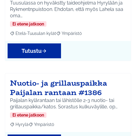
Tuusulassa on hyväkstty taideohjelma Hyrylään ja
Rykmentnpuistoon. Ehdotan, että myös Lahela saa
oma…
Ei etene jatkoon
Etelä-Tuusulan kylät
Ympäristö
Rajaa tulokset aihepiirin mukaan: Etelä-Tuusulan kylät
Rajaa tulokset teeman mukaan: Ympäri
Tutustu
Nuotio- ja grillauspaikka
Paijalan rantaan #1386
Paijalan kylärantaan tai lähistölle 2-3 nuotio- tai
grillauspaikka/katos. Sorastus kulkuväylille, op…
Ei etene jatkoon
Hyrylä
Ympäristö
Rajaa tulokset aihepiirin mukaan: Hyrylä
Rajaa tulokset teeman mukaan: Ympäristö