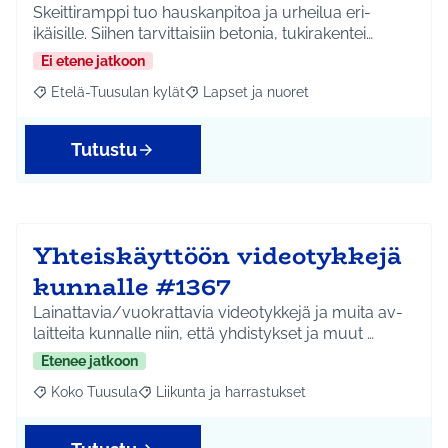
Skeittiramppi tuo hauskanpitoa ja urheilua eri-
ikäisille. Siihen tarvittaisiin betonia, tukirakentei…
Ei etene jatkoon
Etelä-Tuusulan kylät
Lapset ja nuoret
Rajaa tulokset aihepiirin mukaan: Etelä-Tuusulan kylät
Rajaa tulokset teeman mukaan: Lapset 
Tutustu
Yhteiskäyttöön videotykkejä
kunnalle #1367
Lainattavia/vuokrattavia videotykkejä ja muita av-
laitteita kunnalle niin, että yhdistykset ja muut …
Etenee jatkoon
Koko Tuusula
Liikunta ja harrastukset
Rajaa tulokset aihepiirin mukaan: Koko Tuusula
Rajaa tulokset teeman mukaan: Liikunta ja harr