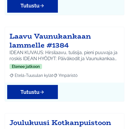
Tutustu
Laavu Vaunukankaan
lammelle #1384
IDEAN KUVAUS: Hirsilaavu, tulisija, pieni puuvaja ja
roskis IDEAN HYÖDYT: Päiväkodit ja Vaunukankaa…
Etenee jatkoon
Etelä-Tuusulan kylät
Ympäristö
Rajaa tulokset aihepiirin mukaan: Etelä-Tuusulan kylät
Rajaa tulokset teeman mukaan: Ympäri
Tutustu
Joulukuusi Kotkanpuistoon