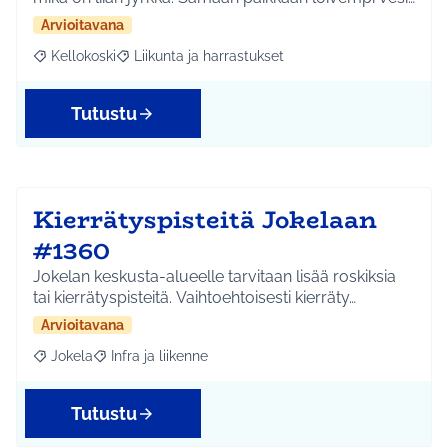
Arvioitavana
Kellokoski
Liikunta ja harrastukset
Rajaa tulokset aihepiirin mukaan: Kellokoski
Rajaa tulokset teeman mukaan: Liikunta ja harrast
Tutustu
Kierrätyspisteitä Jokelaan
#1360
Jokelan keskusta-alueelle tarvitaan lisää roskiksia
tai kierrätyspisteitä. Vaihtoehtoisesti kierräty…
Arvioitavana
Jokela
Infra ja liikenne
Rajaa tulokset aihepiirin mukaan: Jokela
Rajaa tulokset teeman mukaan: Infra ja liikenne
Tutustu