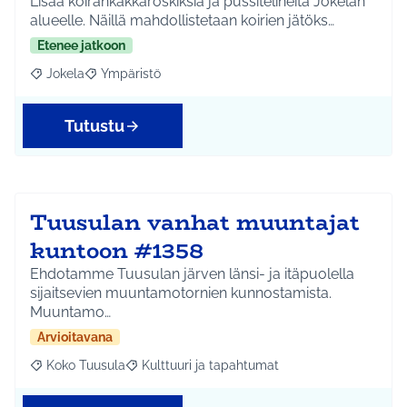
Lisää koirankakkaroskiksia ja pussitelineitä Jokelan
alueelle. Näillä mahdollistetaan koirien jätöks…
Etenee jatkoon
Jokela
Ympäristö
Rajaa tulokset aihepiirin mukaan: Jokela
Rajaa tulokset teeman mukaan: Ympäristö
Tutustu
Tuusulan vanhat muuntajat
kuntoon #1358
Ehdotamme Tuusulan järven länsi- ja itäpuolella
sijaitsevien muuntamotornien kunnostamista.
Muuntamo…
Arvioitavana
Koko Tuusula
Kulttuuri ja tapahtumat
Rajaa tulokset aihepiirin mukaan: Koko Tuusula
Rajaa tulokset teeman mukaan: Kulttuuri ja ta