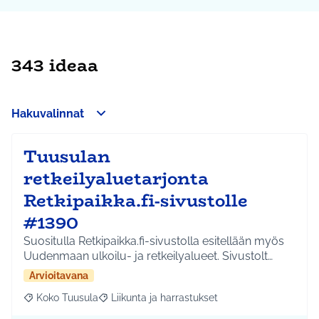
343 ideaa
Hakuvalinnat
Tuusulan
retkeilyaluetarjonta
Retkipaikka.fi-sivustolle
#1390
Suositulla Retkipaikka.fi-sivustolla esitellään myös
Uudenmaan ulkoilu- ja retkeilyalueet. Sivustolt…
Arvioitavana
Koko Tuusula
Liikunta ja harrastukset
Rajaa tulokset aihepiirin mukaan: Koko Tuusula
Rajaa tulokset teeman mukaan: Liikunta ja harr