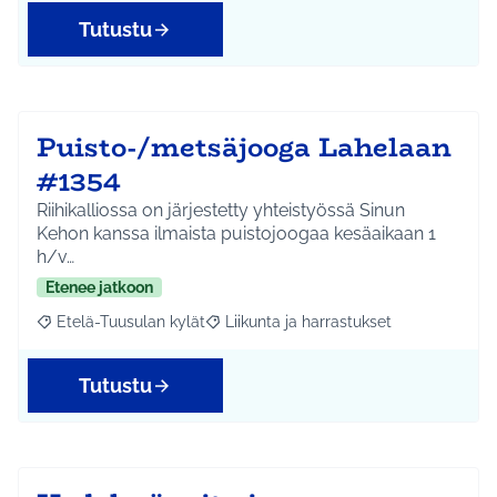
Tutustu
Puisto-/metsäjooga Lahelaan
#1354
Riihikalliossa on järjestetty yhteistyössä Sinun
Kehon kanssa ilmaista puistojoogaa kesäaikaan 1
h/v…
Etenee jatkoon
Etelä-Tuusulan kylät
Liikunta ja harrastukset
Rajaa tulokset aihepiirin mukaan: Etelä-Tuusulan kylät
Rajaa tulokset teeman mukaan: Liikunta
Tutustu