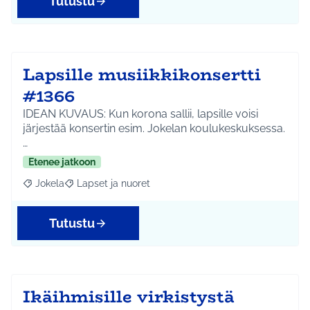
Tutustu
Lapsille musiikkikonsertti
#1366
IDEAN KUVAUS: Kun korona sallii, lapsille voisi
järjestää konsertin esim. Jokelan koulukeskuksessa.
…
Etenee jatkoon
Jokela
Lapset ja nuoret
Rajaa tulokset aihepiirin mukaan: Jokela
Rajaa tulokset teeman mukaan: Lapset ja nuoret
Tutustu
Ikäihmisille virkistystä