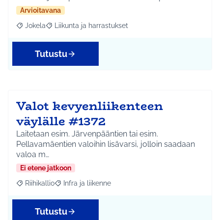
Arvioitavana
Jokela
Liikunta ja harrastukset
Rajaa tulokset aihepiirin mukaan: Jokela
Rajaa tulokset teeman mukaan: Liikunta ja harrastuks
Tutustu
Valot kevyenliikenteen
väylälle #1372
Laitetaan esim. Järvenpääntien tai esim.
Pellavamäentien valoihin lisävarsi, jolloin saadaan
valoa m…
Ei etene jatkoon
Riihikallio
Infra ja liikenne
Rajaa tulokset aihepiirin mukaan: Riihikallio
Rajaa tulokset teeman mukaan: Infra ja liikenne
Tutustu