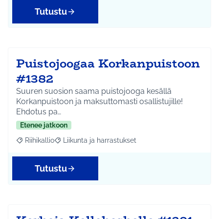
Tutustu
Puistojoogaa Korkanpuistoon
#1382
Suuren suosion saama puistojooga kesällä
Korkanpuistoon ja maksuttomasti osallistujille!
Ehdotus pa…
Etenee jatkoon
Riihikallio
Liikunta ja harrastukset
Rajaa tulokset aihepiirin mukaan: Riihikallio
Rajaa tulokset teeman mukaan: Liikunta ja harrastu
Tutustu