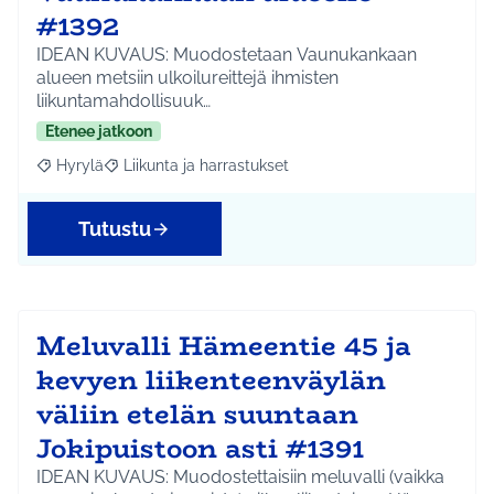
#1392
IDEAN KUVAUS: Muodostetaan Vaunukankaan
alueen metsiin ulkoilureittejä ihmisten
liikuntamahdollisuuk…
Etenee jatkoon
Hyrylä
Liikunta ja harrastukset
Rajaa tulokset aihepiirin mukaan: Hyrylä
Rajaa tulokset teeman mukaan: Liikunta ja harrastuks
Tutustu
Meluvalli Hämeentie 45 ja
kevyen liikenteenväylän
väliin etelän suuntaan
Jokipuistoon asti #1391
IDEAN KUVAUS: Muodostettaisiin meluvalli (vaikka