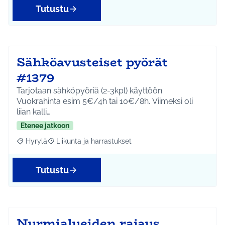
Tutustu
Sähköavusteiset pyörät
#1379
Tarjotaan sähköpyöriä (2-3kpl) käyttöön.
Vuokrahinta esim 5€/4h tai 10€/8h. Viimeksi oli
liian kalli…
Etenee jatkoon
Hyrylä
Liikunta ja harrastukset
Rajaa tulokset aihepiirin mukaan: Hyrylä
Rajaa tulokset teeman mukaan: Liikunta ja harrastuks
Tutustu
Nurmialueiden rajaus