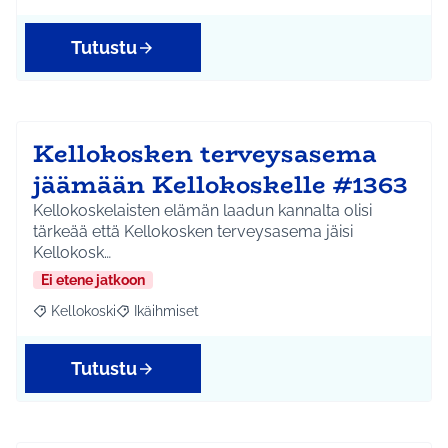
Tutustu
Kellokosken terveysasema
jäämään Kellokoskelle #1363
Kellokoskelaisten elämän laadun kannalta olisi
tärkeää että Kellokosken terveysasema jäisi
Kellokosk…
Ei etene jatkoon
Kellokoski
Ikäihmiset
Rajaa tulokset aihepiirin mukaan: Kellokoski
Rajaa tulokset teeman mukaan: Ikäihmiset
Tutustu