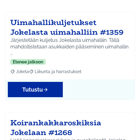
Uimahallikuljetukset
Jokelasta uimahalliin #1359
Järjestetään kuljetus Jokelasta uimahalliin. Tällä
mahdollistetaan asukkaiden pääseminen uimahallin
…
Etenee jatkoon
Jokela
Liikunta ja harrastukset
Rajaa tulokset aihepiirin mukaan: Jokela
Rajaa tulokset teeman mukaan: Liikunta ja harrastuks
Tutustu
Koirankakkaroskiksia
Jokelaan #1268