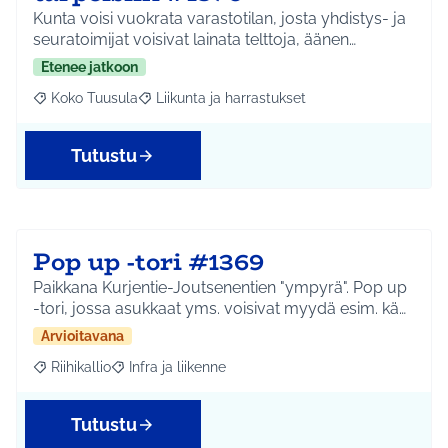
Kunta voisi vuokrata varastotilan, josta yhdistys- ja
seuratoimijat voisivat lainata telttoja, äänen…
Etenee jatkoon
Koko Tuusula
Liikunta ja harrastukset
Rajaa tulokset aihepiirin mukaan: Koko Tuusula
Rajaa tulokset teeman mukaan: Liikunta ja harr
Tutustu
Pop up -tori #1369
Paikkana Kurjentie-Joutsenentien "ympyrä". Pop up
-tori, jossa asukkaat yms. voisivat myydä esim. kä…
Arvioitavana
Riihikallio
Infra ja liikenne
Rajaa tulokset aihepiirin mukaan: Riihikallio
Rajaa tulokset teeman mukaan: Infra ja liikenne
Tutustu