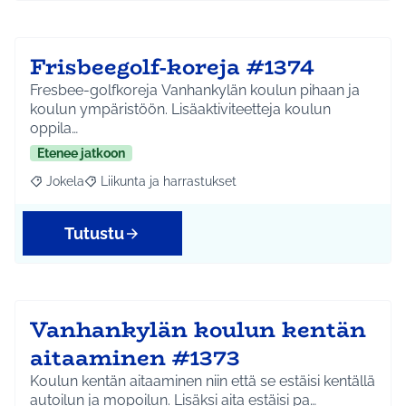
Frisbeegolf-koreja #1374
Fresbee-golfkoreja Vanhankylän koulun pihaan ja
koulun ympäristöön. Lisäaktiviteetteja koulun
oppila…
Etenee jatkoon
Jokela
Liikunta ja harrastukset
Rajaa tulokset aihepiirin mukaan: Jokela
Rajaa tulokset teeman mukaan: Liikunta ja harrastuks
Tutustu
Vanhankylän koulun kentän
aitaaminen #1373
Koulun kentän aitaaminen niin että se estäisi kentällä
autoilun ja mopoilun. Lisäksi aita estäisi pa…