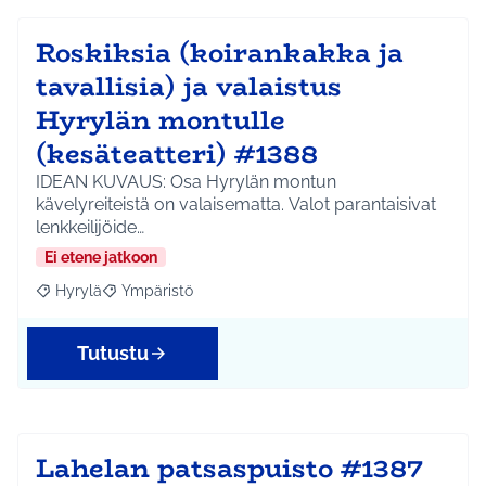
Roskiksia (koirankakka ja
tavallisia) ja valaistus
Hyrylän montulle
(kesäteatteri) #1388
IDEAN KUVAUS: Osa Hyrylän montun
kävelyreiteistä on valaisematta. Valot parantaisivat
lenkkeilijöide…
Ei etene jatkoon
Hyrylä
Ympäristö
Rajaa tulokset aihepiirin mukaan: Hyrylä
Rajaa tulokset teeman mukaan: Ympäristö
Tutustu
Lahelan patsaspuisto #1387