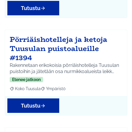
Tutustu
Pörriäishotelleja ja ketoja
Tuusulan puistoalueille
#1394
Rakennetaan erikokoisia pörriäishotelleja Tuusulan
puistoihin ja jätetään osa nurmikkoalueista leikk…
Etenee jatkoon
Koko Tuusula
Ympäristö
Rajaa tulokset aihepiirin mukaan: Koko Tuusula
Rajaa tulokset teeman mukaan: Ympäristö
Tutustu