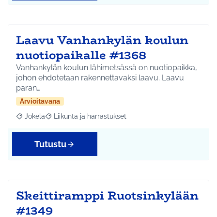
Laavu Vanhankylän koulun
nuotiopaikalle #1368
Vanhankylän koulun lähimetsässä on nuotiopaikka,
johon ehdotetaan rakennettavaksi laavu. Laavu
paran…
Arvioitavana
Jokela
Liikunta ja harrastukset
Rajaa tulokset aihepiirin mukaan: Jokela
Rajaa tulokset teeman mukaan: Liikunta ja harrastuks
Tutustu
Skeittiramppi Ruotsinkylään
#1349