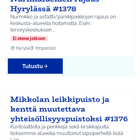
Hyrylässä #1378
Nurmikko ja asfaltti/parkkipaikkojen rajaus on
keskusta-alueella hoitamatta. Esim.
terveyskeskuksen …
Ei etene jatkoon
Hyrylä
Ympäristö
Rajaa tulokset aihepiirin mukaan: Hyrylä
Rajaa tulokset teeman mukaan: Ympäristö
Tutustu
Mikkolan leikkipuisto ja
kenttä muutettava
yhteisöllisyyspuistoksi #1376
Kuntolaitteita ja penkkejä sekä kirsikkapuita.
Iloksemme alueella muuttanut lapsiperheitä lisää.
Lap…