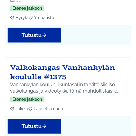
Etenee jatkoon
Hyrylä
Ympäristö
Rajaa tulokset aihepiirin mukaan: Hyrylä
Rajaa tulokset teeman mukaan: Ympäristö
Tutustu
Valkokangas Vanhankylän
koululle #1375
Vanhankylän koulun liikuntasaliin tarvittaisiin iso
valkokangas ja videotykki. Tämä mahdollistaisi e…
Etenee jatkoon
Jokela
Lapset ja nuoret
Rajaa tulokset aihepiirin mukaan: Jokela
Rajaa tulokset teeman mukaan: Lapset ja nuoret
Tutustu