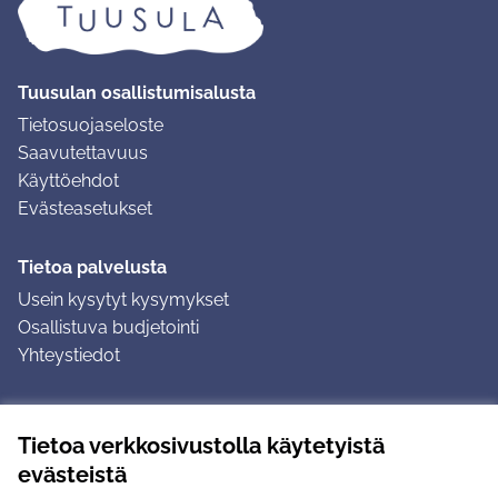
Tuusulan osallistumisalusta
Tietosuojaseloste
Saavutettavuus
Käyttöehdot
Evästeasetukset
Tietoa palvelusta
Usein kysytyt kysymykset
Osallistuva budjetointi
Yhteystiedot
Ohjeet
Tietoa verkkosivustolla käytetyistä
Ohjeet kirjautumiseen
evästeistä
Ohjeet kommentin jättämiseen