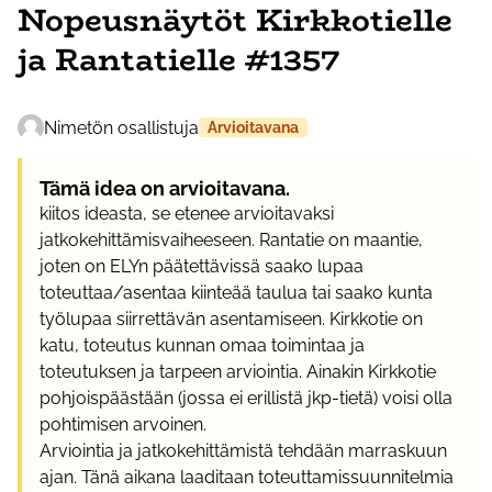
Nopeusnäytöt Kirkkotielle
ja Rantatielle #1357
Nimetön osallistuja
Arvioitavana
Tämä idea on arvioitavana.
kiitos ideasta, se etenee arvioitavaksi
jatkokehittämisvaiheeseen. Rantatie on maantie,
joten on ELYn päätettävissä saako lupaa
toteuttaa/asentaa kiinteää taulua tai saako kunta
työlupaa siirrettävän asentamiseen. Kirkkotie on
katu, toteutus kunnan omaa toimintaa ja
toteutuksen ja tarpeen arviointia. Ainakin Kirkkotie
pohjoispäästään (jossa ei erillistä jkp-tietä) voisi olla
pohtimisen arvoinen.
Arviointia ja jatkokehittämistä tehdään marraskuun
ajan. Tänä aikana laaditaan toteuttamissuunnitelmia