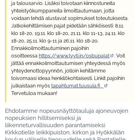
ja talousarvio. Lisäksi toivotaan kiinnostuneita
yhteistyökumppaneita ilmoittautumaan, jotta
voidaan tehdä alustavat sopimukset toteutuksesta.
Jatkokehittämisen pajat pidetään sähköisesti: 8.11.
klo 18-20, 19.11. klo 18-20, 21.11. klo 11-13, 24.11. klo
18-20, 25.11. klo 9-11 ja 26.11. klo 18-20.
Ennakkoilmoittautuminen pajoihin
osoitteessa
https://www.lyyti.in/osbupajat
. Voit
(Ulkoinen link
jättää ennakkoilmoittautumisen yhteydessä myös
yhteydenottopyynnön, jolloin kehitämme
toivomaasi ideaa henkilökohtaisesti. Linkit pajoihin
julkaistaan myös
tapahtumat.tuusula.fi .
(Ulkoinen linkki)
Tervetuloa mukaan!
Ehdotamme nopeusnäyttötauluja ajoneuvojen
nopeuksien hillitsemiseksi ja
liikenneturvallisuuden parantamiseksi
Kirkkotielle leikkipuiston, kirkon ja Hyökkälän
koulun väliselle tieosuudelle sekä Rantatielle.