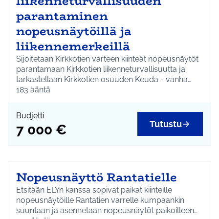
liikenneturvallisuuden
parantaminen
nopeusnäytöillä ja
liikennemerkeillä
Sijoitetaan Kirkkotien varteen kiinteät nopeusnäytöt
parantamaan Kirkkotien liikenneturvallisuutta ja
tarkastellaan Kirkkotien osuuden Keuda - vanha
kunnantalo 40 km/h nopeusrajoitusalueen
183
ääntä
toteutusta. Merkitään Kirkkotien sivukujat 30 km/h
nopeusrajoitusalueiksi sekä toteutetaan Kirkkotielle
Budjetti
40 km/h -aluenopeusrajoituksen ajoratamerkinnät.
Tutustu
7 000 €
Nopeusnäyttö Rantatielle
Etsitään ELYn kanssa sopivat paikat kiinteille
nopeusnäytöille Rantatien varrelle kumpaankin
suuntaan ja asennetaan nopeusnäytöt paikoilleen