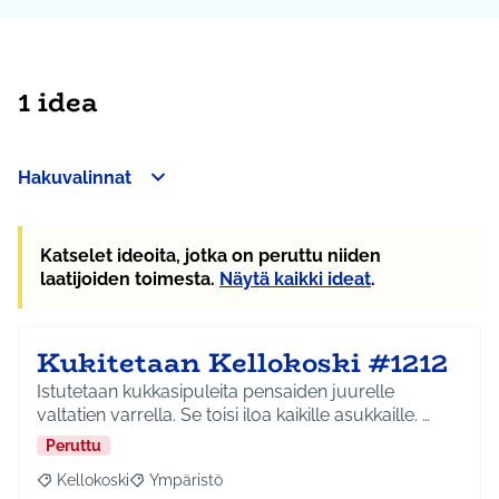
1 idea
Hakuvalinnat
Katselet ideoita, jotka on peruttu niiden
laatijoiden toimesta.
Näytä kaikki ideat
.
Kukitetaan Kellokoski #1212
Istutetaan kukkasipuleita pensaiden juurelle
valtatien varrella. Se toisi iloa kaikille asukkaille. …
Peruttu
Kellokoski
Ympäristö
Rajaa tulokset aihepiirin mukaan: Kellokoski
Rajaa tulokset teeman mukaan: Ympäristö