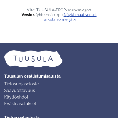
Viite: TUUSULA-PROP-2020-10-1300
Versio 1
(yhteensä 1 kpl)
näytä muut versiot
Tarkista sormenjälki
Tuusulan osallistumisalusta
Tietosuojaseloste
Saavutettavuus
Käyttöehdot
Evästeasetukset
Tietoa palvelusta