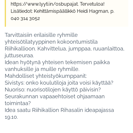
https://www.lyyti.in/osbupajat. Tervetuloa!
Lisätiedot: Kehittämispäällikkö Heidi Hagman, p.
040 314 3052
Tarvittaisiin erilaisille ryhmille
yhteisötilatyyppinen kokoontumistila
Riihikallioon. Kahvittelua, jumppaa, ruuanlaittoa,
juttuseuraa.
Idean hyötynä yhteisen tekemisen paikka
vanhuksille ja muille ryhmille.
Mahdolliset yhteistyökumppanit:
Sivistys: onko koulutiloja joita voisi käyttää?
Nuoriso: nuorisotilojen käyttö päivisin?
Seurakunnan vapaaehtoiset ohjaamaan
toimintaa?
Idea saatu Riihikallion Rihasalin ideapajassa
19.10.