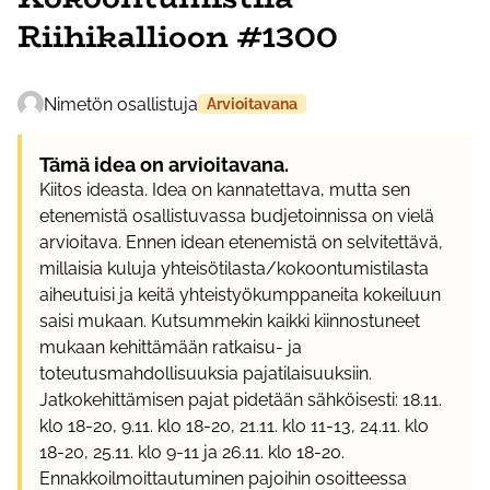
Riihikallioon #1300
Nimetön osallistuja
Arvioitavana
Tämä idea on arvioitavana.
Kiitos ideasta. Idea on kannatettava, mutta sen
etenemistä osallistuvassa budjetoinnissa on vielä
arvioitava. Ennen idean etenemistä on selvitettävä,
millaisia kuluja yhteisötilasta/kokoontumistilasta
aiheutuisi ja keitä yhteistyökumppaneita kokeiluun
saisi mukaan. Kutsummekin kaikki kiinnostuneet
mukaan kehittämään ratkaisu- ja
toteutusmahdollisuuksia pajatilaisuuksiin.
Jatkokehittämisen pajat pidetään sähköisesti: 18.11.
klo 18-20, 9.11. klo 18-20, 21.11. klo 11-13, 24.11. klo
18-20, 25.11. klo 9-11 ja 26.11. klo 18-20.
Ennakkoilmoittautuminen pajoihin osoitteessa