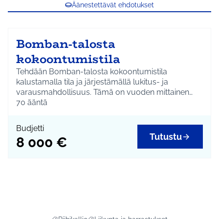
Äänestettävät ehdotukset
Bomban-talosta
kokoontumistila
Tehdään Bomban-talosta kokoontumistila
kalustamalla tila ja järjestämällä lukitus- ja
varausmahdollisuus. Tämä on vuoden mittainen
kokeilu. Kustannukset koostuvat pääasiassa
70
ääntä
kalustamisesta, siivouskustannuksista ja
varausjärjestelmästä.
Budjetti
Tutustu
8 000 €