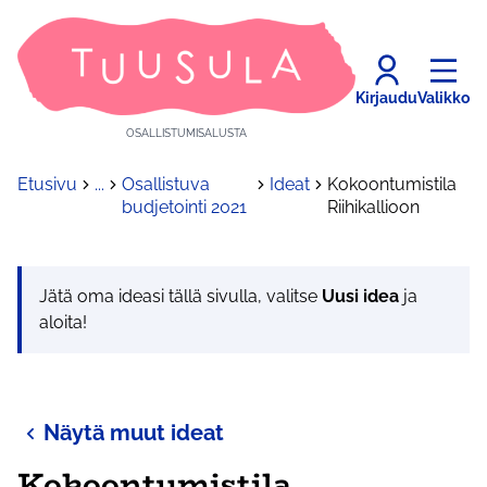
Kirjaudu
Valikko
OSALLISTUMISALUSTA
Etusivu
...
Osallistuva
Ideat
Kokoontumistila
budjetointi 2021
Riihikallioon
Jätä oma ideasi tällä sivulla, valitse
Uusi idea
ja
aloita!
Näytä muut ideat
Kokoontumistila