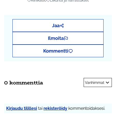
Riihikallio
Liikunta ja harrastukset
Rajaa tulokset aihepiirin mukaan: Riihikallio
Rajaa tulokset teeman mukaan: Liikunta j
Jaa
Ilmoita
Kommentti
0 kommenttia
Vanhimmat
Kirjaudu tilillesi
tai
rekisteröidy
kommentoidaksesi.