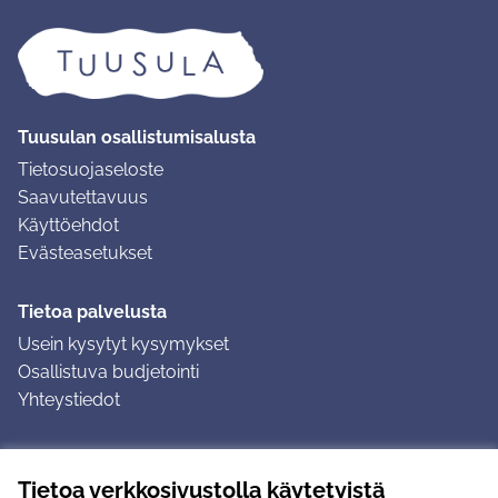
Tuusulan osallistumisalusta
Tietosuojaseloste
Saavutettavuus
Käyttöehdot
Evästeasetukset
Tietoa palvelusta
Usein kysytyt kysymykset
Osallistuva budjetointi
Yhteystiedot
Ohjeet
Tietoa verkkosivustolla käytetyistä