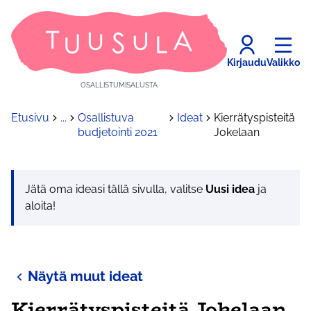
Kirjaudu
Valikko
OSALLISTUMISALUSTA
Etusivu
...
Osallistuva
Ideat
Kierrätyspisteitä
budjetointi 2021
Jokelaan
Jätä oma ideasi tällä sivulla, valitse
Uusi idea
ja
aloita!
Näytä muut ideat
Kierrätyspisteitä Jokelaan