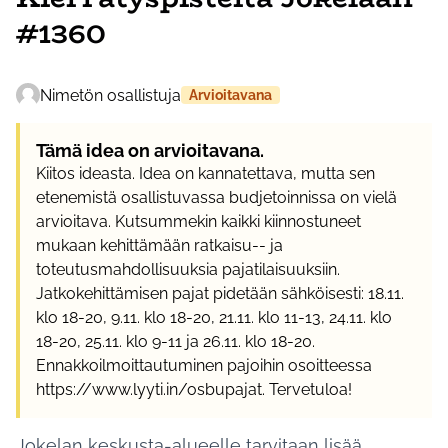
#1360
Nimetön osallistuja
Arvioitavana
Tämä idea on arvioitavana.
Kiitos ideasta. Idea on kannatettava, mutta sen
etenemistä osallistuvassa budjetoinnissa on vielä
arvioitava. Kutsummekin kaikki kiinnostuneet
mukaan kehittämään ratkaisu-- ja
toteutusmahdollisuuksia pajatilaisuuksiin.
Jatkokehittämisen pajat pidetään sähköisesti: 18.11.
klo 18-20, 9.11. klo 18-20, 21.11. klo 11-13, 24.11. klo
18-20, 25.11. klo 9-11 ja 26.11. klo 18-20.
Ennakkoilmoittautuminen pajoihin osoitteessa
https://www.lyyti.in/osbupajat. Tervetuloa!
Jokelan keskusta-alueelle tarvitaan lisää