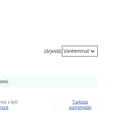
rastukset
Järjestä:
Vanhimmat
esi.
sä 1 kpl)
Tarkista
rsiot
sormenjälki