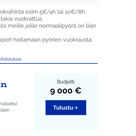
uokrahinta esim 5€/4h tai 10€/8h.
n takia vuokrattua.
ös meille joille normaalipyörä on liian
sport hoitamaan pyörien vuokrausta.
 ehdotukset
en
Budjetti
9 000 €
Tutustu
isten