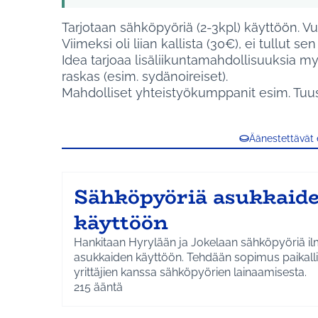
Tarjotaan sähköpyöriä (2-3kpl) käyttöön. V
Viimeksi oli liian kallista (30€), ei tullut se
Idea tarjoaa lisäliikuntamahdollisuuksia my
raskas (esim. sydänoireiset).
Mahdolliset yhteistyökumppanit esim. Tuu
Äänestettävät
Sähköpyöriä asukkaid
käyttöön
Hankitaan Hyrylään ja Jokelaan sähköpyöriä ilmaiseksi
asukkaiden käyttöön. Tehdään sopimus paikall
yrittäjien kanssa sähköpyörien lainaamisesta.
215
ääntä