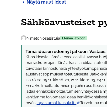
Näytä muut ideat
Sähköavusteiset p
Nimetön osallistuja
Etenee jatkoon
Tämä idea on edennyt jatkoon. Vastaus:
Kiitos ideasta, tämä etenee osallistuvassa bud
marraskuun ajan. Tänä aikana laaditaan toteutt
toivotaan kiinnostuneita yhteistyökumppaneita
alustavat sopimukset toteutuksesta. Jatkokehitt
klo 18-20, 19.11. klo 18-20, 21.11. klo 11-13, 24.11.
Ennakkoilmoittautuminen pajoihin osoitteessa
jättää ennakkoilmoittautumisen yhteydessä m
kehitämme toivomaasi ideaa henkilökohtaisesti. 
myös
tapahtumat.tuusula.fi .
Tervetuloa mu
(Ulkoinen linkki)