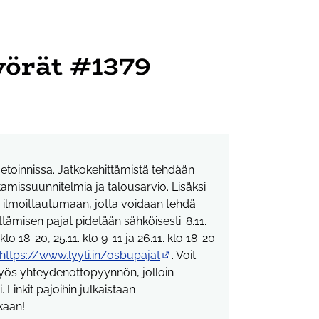
yörät #1379
jetoinnissa. Jatkokehittämistä tehdään
amissuunnitelmia ja talousarvio. Lisäksi
 ilmoittautumaan, jotta voidaan tehdä
ämisen pajat pidetään sähköisesti: 8.11.
 klo 18-20, 25.11. klo 9-11 ja 26.11. klo 18-20.
https://www.lyyti.in/osbupajat
. Voit
(Ulkoinen linkki)
yös yhteydenottopyynnön, jolloin
Linkit pajoihin julkaistaan
kaan!