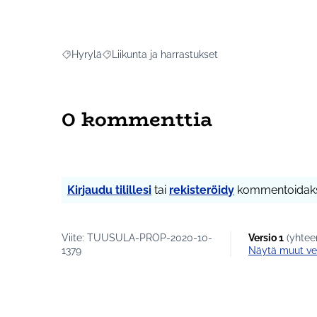
Hyrylä
Liikunta ja harrastukset
Rajaa tulokset aihepiirin mukaan: Hyrylä
Rajaa tulokset teeman mukaan: Liikunta ja har
0 kommenttia
Kirjaudu tilillesi
tai
rekisteröidy
kommentoidaks
Viite: TUUSULA-PROP-2020-10-
Versio 1
(yhteen
1379
näytä muut ve