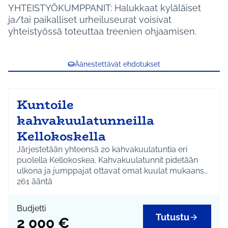
YHTEISTYÖKUMPPANIT: Halukkaat kyläläiset
ja/tai paikalliset urheiluseurat voisivat
yhteistyössä toteuttaa treenien ohjaamisen.
Äänestettävät ehdotukset
Kuntoile
kahvakuulatunneilla
Kellokoskella
Järjestetään yhteensä 20 kahvakuulatuntia eri
puolella Kellokoskea. Kahvakuulatunnit pidetään
ulkona ja jumppajat ottavat omat kuulat mukaansa.
Kustannukset koostuvat ohjaajakustannuksista.
261
ääntä
Budjetti
Tutustu
2 000 €