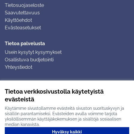
Tietosuojaseloste
Saavutettavuus
Käyttöehdot
Evästeasetukset
Tietoa palvelusta
Usein kysytyt kysymykset
Osallistuva budjetointi
Yhteystiedot
Ohjeet
Tietoa verkkosivustolla käytetyistä
Ohjeet kirjautumiseen
evästeistä
Ohjeet kommentin jättämiseen
Käytämme sivustollamme evästeitä sivuston suorituskyvyn ja
sisällön parantamiseksi. Evästeiden avulla voimme tarjota
yksilöllisemmän käyttäjäkokemuksen ja sisältöjä sosiaalisen
median kanavista.
Hyväksy kaikki