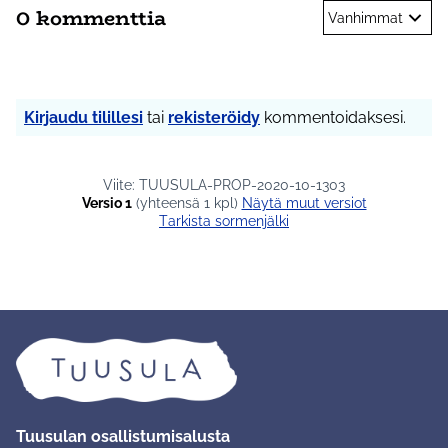
0 kommenttia
Vanhimmat
Kirjaudu tilillesi
tai
rekisteröidy
kommentoidaksesi.
Viite: TUUSULA-PROP-2020-10-1303
Versio 1
(yhteensä 1 kpl)
näytä muut versiot
Tarkista sormenjälki
Tuusulan osallistumisalusta