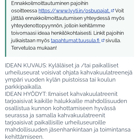
Ennakkoilmoittautuminen pajoihin
osoitteessa
https://www.lyyti.in/osbupajat..
Voit
(Ulkoinen link
jättää ennakkoilmoittautumisen yhteydessä myös
yhteydenottopyynnön, jolloin kehitämme
toivomaasi ideaa henkilökohtaisesti. Linkit pajoihin
julkaistaan myös
tapahtumat.tuusula.fi
sivulla.
(Ulkoinen linkki)
Tervetuloa mukaan!
IDEAN KUVAUS: Kyläläiset ja /tai paikalliset
urheiluseurat voisivat ohjata kahvakuulatreenejä
ympäri vuoden kylän puistoissa tai koulun
parkkipaikalla.
IDEAN HYÖDYT: Ilmaiset kahvakuulatreenit
tarjoaisivat kaikille halukkaille mahdollisuuden
osallistua kunnon kohottamiseen hyvässä
seurassa ja samalla kahvakuulatreenit
tarjoaisivat paikallisille urheiluseuroille
mahdollisuuden jäsenhankintaan ja toimintansa
kehittämiseen.