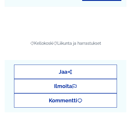
Kellokoski
Liikunta ja harrastukset
Rajaa tulokset aihepiirin mukaan: Kellokoski
Rajaa tulokset teeman mukaan: Liikunta j
Jaa
Ilmoita
Kommentti