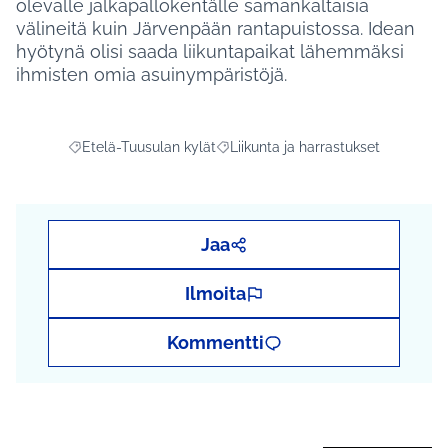
olevalle jalkapallokentälle samankaltaisia
välineitä kuin Järvenpään rantapuistossa. Idean
hyötynä olisi saada liikuntapaikat lähemmäksi
ihmisten omia asuinympäristöjä.
Etelä-Tuusulan kylät
Liikunta ja harrastukset
Rajaa tulokset aihepiirin mukaan: Etelä-Tuusulan kylät
Rajaa tulokset teeman mukaan: Liiku
Jaa
Ilmoita
Kommentti