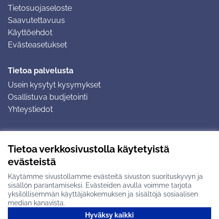
Tietosuojaseloste
Saavutettavuus
Käyttöehdot
Evästeasetukset
Tietoa palvelusta
Usein kysytyt kysymykset
Osallistuva budjetointi
Yhteystiedot
Ohjeet
Tietoa verkkosivustolla käytetyistä
Ohjeet kirjautumiseen
evästeistä
Ohjeet kommentin jättämiseen
Käytämme sivustollamme evästeitä sivuston suorituskyvyn ja
sisällön parantamiseksi. Evästeiden avulla voimme tarjota
yksilöllisemmän käyttäjäkokemuksen ja sisältöjä sosiaalisen
median kanavista.
Hyväksy kaikki