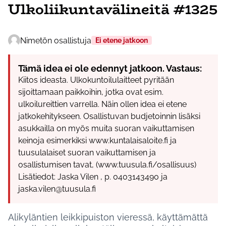
Ulkoliikuntavälineitä #1325
Nimetön osallistuja
Ei etene jatkoon
Tämä idea ei ole edennyt jatkoon. Vastaus:
Kiitos ideasta. Ulkokuntoilulaitteet pyritään
sijoittamaan paikkoihin, jotka ovat esim.
ulkoilureittien varrella. Näin ollen idea ei etene
jatkokehitykseen. Osallistuvan budjetoinnin lisäksi
asukkailla on myös muita suoran vaikuttamisen
keinoja esimerkiksi www.kuntalaisaloite.fi ja
tuusulalaiset suoran vaikuttamisen ja
osallistumisen tavat, (www.tuusula.fi/osallisuus)
Lisätiedot: Jaska Vilen , p. 0403143490 ja
jaska.vilen@tuusula.fi
Alikyläntien leikkipuiston vieressä, käyttämättä