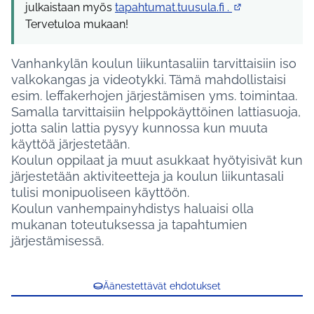
julkaistaan myös
tapahtumat.tuusula.fi .
(Ulkoinen linkki)
Tervetuloa mukaan!
Vanhankylän koulun liikuntasaliin tarvittaisiin iso
valkokangas ja videotykki. Tämä mahdollistaisi
esim. leffakerhojen järjestämisen yms. toimintaa.
Samalla tarvittaisiin helppokäyttöinen lattiasuoja,
jotta salin lattia pysyy kunnossa kun muuta
käyttöä järjestetään.
Koulun oppilaat ja muut asukkaat hyötyisivät kun
järjestetään aktiviteetteja ja koulun liikuntasali
tulisi monipuoliseen käyttöön.
Koulun vanhempainyhdistys haluaisi olla
mukanan toteutuksessa ja tapahtumien
järjestämisessä.
Äänestettävät ehdotukset