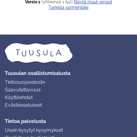
Versio 1
(yhteensä 1 kpl)
näytä muut versiot
Tarkista sormenjälki
Tuusulan osallistumisalusta
Tietosuojaseloste
Saavutettavuus
Käyttöehdot
Evästeasetukset
Tietoa palvelusta
Usein kysytyt kysymykset