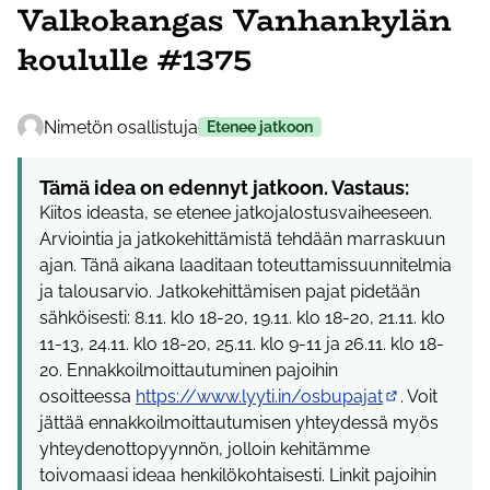
Valkokangas Vanhankylän
koululle #1375
Nimetön osallistuja
Etenee jatkoon
Tämä idea on edennyt jatkoon. Vastaus:
Kiitos ideasta, se etenee jatkojalostusvaiheeseen.
Arviointia ja jatkokehittämistä tehdään marraskuun
ajan. Tänä aikana laaditaan toteuttamissuunnitelmia
ja talousarvio. Jatkokehittämisen pajat pidetään
sähköisesti: 8.11. klo 18-20, 19.11. klo 18-20, 21.11. klo
11-13, 24.11. klo 18-20, 25.11. klo 9-11 ja 26.11. klo 18-
20. Ennakkoilmoittautuminen pajoihin
osoitteessa
https://www.lyyti.in/osbupajat
. Voit
(Ulkoinen link
jättää ennakkoilmoittautumisen yhteydessä myös
yhteydenottopyynnön, jolloin kehitämme
toivomaasi ideaa henkilökohtaisesti. Linkit pajoihin