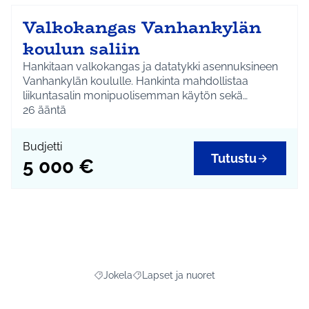
Valkokangas Vanhankylän
koulun saliin
Hankitaan valkokangas ja datatykki asennuksineen
Vanhankylän koululle. Hankinta mahdollistaa
liikuntasalin monipuolisemman käytön sekä
kouluaikana että sen ulkopuolella.
26
ääntä
Budjetti
Tutustu
5 000 €
Jokela
Lapset ja nuoret
Rajaa tulokset aihepiirin mukaan: Jokela
Rajaa tulokset teeman mukaan: Lapset 