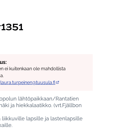
#1351
us:
en ei kuitenkaan ole mahdollista
a.
,
laura.turpeinen@tuusula.fi
(Avautuu uuteen välilehteen)
ntopolun lähtöpaikkaan/Rantatien
ki ja hiekkalaatikko. (vrt.Fjällbon
ikkuville lapsille ja lastenlapsille
aille.