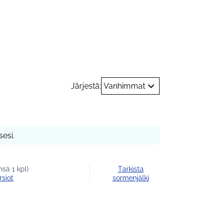
a nuoret
Järjestä:
Vanhimmat
esi.
sä 1 kpl)
Tarkista
rsiot
sormenjälki