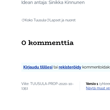
Idean antaja: Sinikka Kinnunen
Koko Tuusula
Lapset ja nuoret
Rajaa tulokset aihepiirin mukaan: Koko Tuusula
Rajaa tulokset teeman mukaan: Lapset j
0 kommenttia
Kirjaudu tilillesi
tai
rekisteröidy
kommentoidaks
Viite: TUUSULA-PROP-2020-10-
Versio 1
(yhteen
1351
näytä muut ve