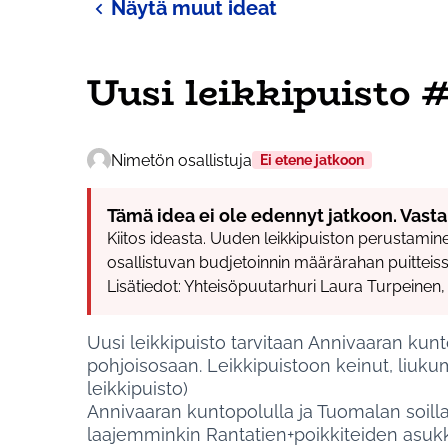
Näytä muut ideat
Uusi leikkipuisto 
Nimetön osallistuja
Ei etene jatkoon
Tämä idea ei ole edennyt jatkoon. Vasta
Kiitos ideasta. Uuden leikkipuiston perustamin
osallistuvan budjetoinnin määrärahan puitteiss
Lisätiedot: Yhteisöpuutarhuri Laura Turpeinen
Uusi leikkipuisto tarvitaan Annivaaran ku
pohjoisosaan. Leikkipuistoon keinut, liukumä
leikkipuisto)
Annivaaran kuntopolulla ja Tuomalan soilla li
laajemminkin Rantatien+poikkiteiden asukk