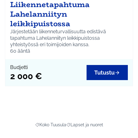
Liikennetapahtuma
Lahelanniityn
leikkipuistossa
Järjestetään liikenneturvallisuutta edistävä
tapahtuma Lahelanniityn leikkipuistossa
yhteistyössä eri toimijoiden kanssa.
60
ääntä
Budjetti
Tutustu
2 000 €
Koko Tuusula
Lapset ja nuoret
Rajaa tulokset aihepiirin mukaan: Koko Tuusula
Rajaa tulokset teeman mukaan: Laps