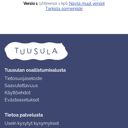
Versio 1
(yhteensä 1 kpl)
näytä muut versiot
Tarkista sormenjälki
Tuusulan osallistumisalusta
Tietosuojaseloste
Saavutettavuus
Käyttöehdot
Evästeasetukset
Tietoa palvelusta
Usein kysytyt kysymykset