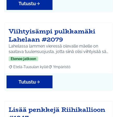
Tutustu
Viihtyisämpi pulkkamäki
Lahelaan #2079
Lahelassa lammen vieressä olevalle mäelle on
saatava tuulensuojusta, jotta siinä olisi viihtyisää sä…
Etenee jatkoon
Etelä-Tuusulan kylät
Ympäristö
Rajaa tulokset aihepiirin mukaan: Etelä-Tuusulan kylät
Rajaa tulokset teeman mukaan: Ympäri
Tutustu
Lisää penkkejä Riihikallioon