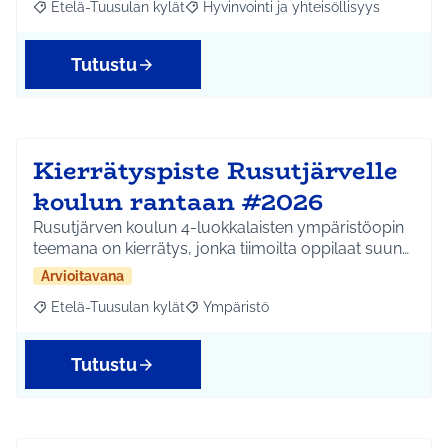
Etelä-Tuusulan kylät
Hyvinvointi ja yhteisöllisyys
Rajaa tulokset aihepiirin mukaan: Etelä-Tuusulan kylät
Rajaa tulokset teeman mukaan: Hyvinvoin
Tutustu
Kierrätyspiste Rusutjärvelle
koulun rantaan #2026
Rusutjärven koulun 4-luokkalaisten ympäristöopin
teemana on kierrätys, jonka tiimoilta oppilaat suun…
Arvioitavana
Etelä-Tuusulan kylät
Ympäristö
Rajaa tulokset aihepiirin mukaan: Etelä-Tuusulan kylät
Rajaa tulokset teeman mukaan: Ympäri
Tutustu