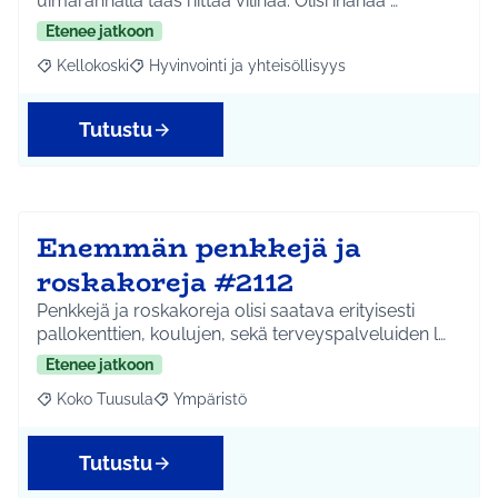
uimarannalla taas riittää vilinää. Olisi ihanaa …
Etenee jatkoon
Kellokoski
Hyvinvointi ja yhteisöllisyys
Rajaa tulokset aihepiirin mukaan: Kellokoski
Rajaa tulokset teeman mukaan: Hyvinvointi ja yhtei
Tutustu
Enemmän penkkejä ja
roskakoreja #2112
Penkkejä ja roskakoreja olisi saatava erityisesti
pallokenttien, koulujen, sekä terveyspalveluiden l…
Etenee jatkoon
Koko Tuusula
Ympäristö
Rajaa tulokset aihepiirin mukaan: Koko Tuusula
Rajaa tulokset teeman mukaan: Ympäristö
Tutustu