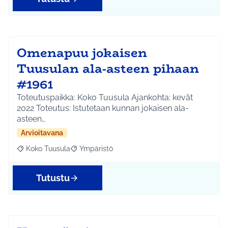
Omenapuu jokaisen
Tuusulan ala-asteen pihaan
#1961
Toteutuspaikka: Koko Tuusula Ajankohta: kevät
2022 Toteutus: Istutetaan kunnan jokaisen ala-
asteen…
Arvioitavana
Koko Tuusula
Ympäristö
Rajaa tulokset aihepiirin mukaan: Koko Tuusula
Rajaa tulokset teeman mukaan: Ympäristö
Tutustu