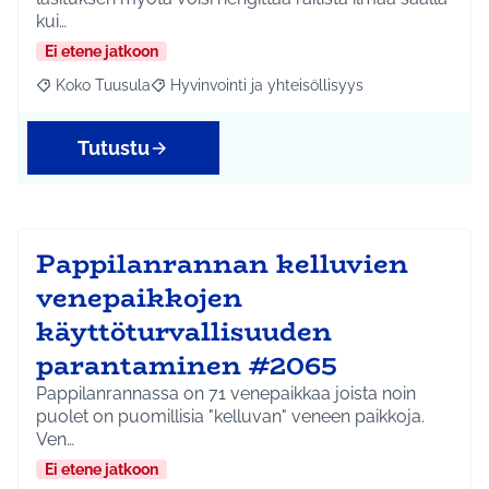
kui…
Ei etene jatkoon
Koko Tuusula
Hyvinvointi ja yhteisöllisyys
Rajaa tulokset aihepiirin mukaan: Koko Tuusula
Rajaa tulokset teeman mukaan: Hyvinvointi ja y
Tutustu
Pappilanrannan kelluvien
venepaikkojen
käyttöturvallisuuden
parantaminen #2065
Pappilanrannassa on 71 venepaikkaa joista noin
puolet on puomillisia "kelluvan" veneen paikkoja.
Ven…
Ei etene jatkoon