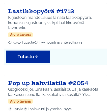
Laatikkopyörä #1718
Kirjastoon mahdollisuus lainata laatikkopyörä,
kuhunkin kirjastoon yksi kpl laatikkopyöriä
tavaranku…
Arvioitavana
Koko Tuusula
Hyvinvointi ja yhteisöllisyys
Rajaa tulokset aihepiirin mukaan: Koko Tuusula
Rajaa tulokset teeman mukaan: Hyvinvointi ja y
Tutustu
Pop up kahvilatila #2054
Glögikioski joulunaikaan, laskiaispullia ja kaakaota
laskiaisen tienoilla, kakkukahvila kesällä? Yks…
Arvioitavana
Hyrylä
Hyvinvointi ja yhteisöllisyys
Rajaa tulokset aihepiirin mukaan: Hyrylä
Rajaa tulokset teeman mukaan: Hyvinvointi ja yhteisöl