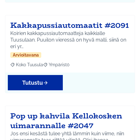
Kakkapussiautomaatit #2091
Koirien kakkapussiautomaatteja kaikkialle
Tuusulaan. Puuilon vieressä on hyvä malli, siinä on
eri yr…
Arvioitavana
Koko Tuusula
Ympäristö
Rajaa tulokset aihepiirin mukaan: Koko Tuusula
Rajaa tulokset teeman mukaan: Ympäristö
Tutustu
Pop up kahvila Kellokosken
uimarannalle #2047
Jos ensi kesästä tulee yhtä lämmin kuin viime, niin