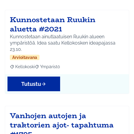
Kunnostetaan Ruukin
aluetta #2021
Kunnostetaan ainutlaatuisen Ruukin alueen
ympäristöä. Idea saatu Kellokosken ideapajassa
23.10.
Arvioitavana
Kellokoski
Ympäristö
Rajaa tulokset aihepiirin mukaan: Kellokoski
Rajaa tulokset teeman mukaan: Ympäristö
Tutustu
Vanhojen autojen ja
traktorien ajot- tapahtuma