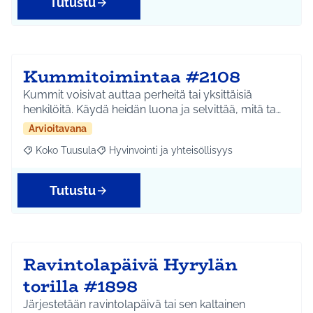
Tutustu
Kummitoimintaa #2108
Kummit voisivat auttaa perheitä tai yksittäisiä
henkilöitä. Käydä heidän luona ja selvittää, mitä ta…
Arvioitavana
Koko Tuusula
Hyvinvointi ja yhteisöllisyys
Rajaa tulokset aihepiirin mukaan: Koko Tuusula
Rajaa tulokset teeman mukaan: Hyvinvointi ja y
Tutustu
Ravintolapäivä Hyrylän
torilla #1898
Järjestetään ravintolapäivä tai sen kaltainen