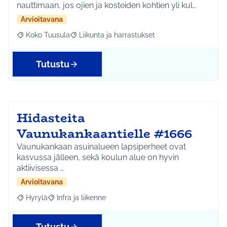
nauttimaan, jos ojien ja kosteiden kohtien yli kul…
Arvioitavana
Koko Tuusula
Liikunta ja harrastukset
Rajaa tulokset aihepiirin mukaan: Koko Tuusula
Rajaa tulokset teeman mukaan: Liikunta ja harr
Tutustu
Hidasteita
Vaunukankaantielle #1666
Vaunukankaan asuinalueen lapsiperheet ovat
kasvussa jälleen, sekä koulun alue on hyvin
aktiivisessa …
Arvioitavana
Hyrylä
Infra ja liikenne
Rajaa tulokset aihepiirin mukaan: Hyrylä
Rajaa tulokset teeman mukaan: Infra ja liikenne
Tutustu