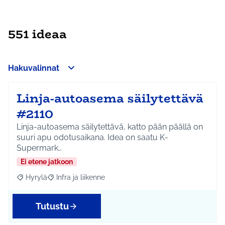
551 ideaa
Hakuvalinnat
Linja-autoasema säilytettävä
#2110
Linja-autoasema säilytettävä, katto pään päällä on
suuri apu odotusaikana. Idea on saatu K-
Supermark…
Ei etene jatkoon
Hyrylä
Infra ja liikenne
Rajaa tulokset aihepiirin mukaan: Hyrylä
Rajaa tulokset teeman mukaan: Infra ja liikenne
Tutustu