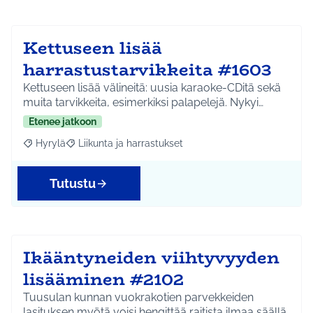
Kettuseen lisää
harrastustarvikkeita #1603
Kettuseen lisää välineitä: uusia karaoke-CDitä sekä
muita tarvikkeita, esimerkiksi palapelejä. Nykyi…
Etenee jatkoon
Hyrylä
Liikunta ja harrastukset
Rajaa tulokset aihepiirin mukaan: Hyrylä
Rajaa tulokset teeman mukaan: Liikunta ja harrastuks
Tutustu
Ikääntyneiden viihtyvyyden
lisääminen #2102
Tuusulan kunnan vuokrakotien parvekkeiden
lasituksen myötä voisi hengittää raitista ilmaa säällä