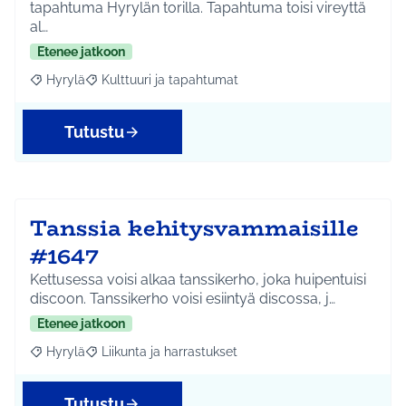
tapahtuma Hyrylän torilla. Tapahtuma toisi vireyttä
al…
Etenee jatkoon
Hyrylä
Kulttuuri ja tapahtumat
Rajaa tulokset aihepiirin mukaan: Hyrylä
Rajaa tulokset teeman mukaan: Kulttuuri ja tapahtum
Tutustu
Tanssia kehitysvammaisille
#1647
Kettusessa voisi alkaa tanssikerho, joka huipentuisi
discoon. Tanssikerho voisi esiintyä discossa, j…
Etenee jatkoon
Hyrylä
Liikunta ja harrastukset
Rajaa tulokset aihepiirin mukaan: Hyrylä
Rajaa tulokset teeman mukaan: Liikunta ja harrastuks
Tutustu