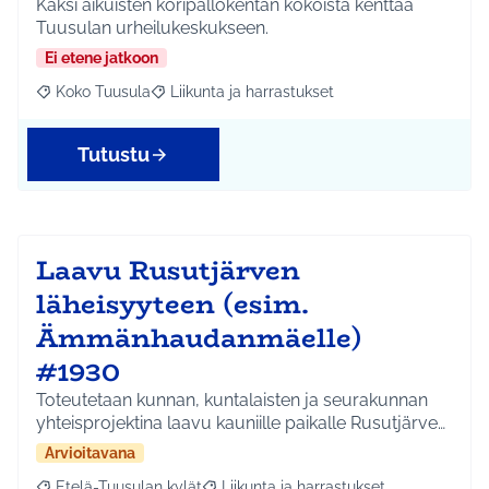
Kaksi aikuisten koripallokentän kokoista kenttää
Tuusulan urheilukeskukseen.
Ei etene jatkoon
Koko Tuusula
Liikunta ja harrastukset
Rajaa tulokset aihepiirin mukaan: Koko Tuusula
Rajaa tulokset teeman mukaan: Liikunta ja harr
Tutustu
Laavu Rusutjärven
läheisyyteen (esim.
Ämmänhaudanmäelle)
#1930
Toteutetaan kunnan, kuntalaisten ja seurakunnan
yhteisprojektina laavu kauniille paikalle Rusutjärve…
Arvioitavana
Etelä-Tuusulan kylät
Liikunta ja harrastukset