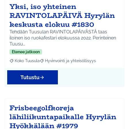
Yksi, iso yhteinen
RAVINTOLAPÄIVÄ Hyrylän
keskusta elokuu #1830
Tehdään Tuusulan RAVINTOLAPÄIVÄSTÄ taas
iloinen iso ruokafestari elokuussa 2022. Perinteinen
Tuusu…
Etenee jatkoon
Koko Tuusula
Hyvinvointi ja yhteisöllisyys
Rajaa tulokset aihepiirin mukaan: Koko Tuusula
Rajaa tulokset teeman mukaan: Hyvinvointi ja y
Tutustu
Frisbeegolfkoreja
lähiliikuntapaikalle Hyrylän
Hyökkälään #1979