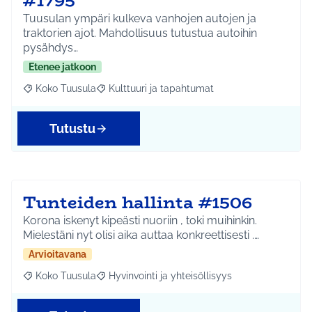
#1795
Tuusulan ympäri kulkeva vanhojen autojen ja
traktorien ajot. Mahdollisuus tutustua autoihin
pysähdys…
Etenee jatkoon
Koko Tuusula
Kulttuuri ja tapahtumat
Rajaa tulokset aihepiirin mukaan: Koko Tuusula
Rajaa tulokset teeman mukaan: Kulttuuri ja ta
Tutustu
Tunteiden hallinta #1506
Korona iskenyt kipeästi nuoriin , toki muihinkin.
Mielestäni nyt olisi aika auttaa konkreettisesti .…
Arvioitavana
Koko Tuusula
Hyvinvointi ja yhteisöllisyys
Rajaa tulokset aihepiirin mukaan: Koko Tuusula
Rajaa tulokset teeman mukaan: Hyvinvointi ja y