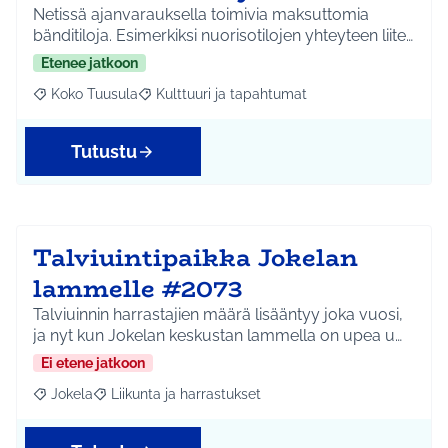
Netissä ajanvarauksella toimivia maksuttomia
bänditiloja. Esimerkiksi nuorisotilojen yhteyteen liite…
Etenee jatkoon
Koko Tuusula
Kulttuuri ja tapahtumat
Rajaa tulokset aihepiirin mukaan: Koko Tuusula
Rajaa tulokset teeman mukaan: Kulttuuri ja ta
Tutustu
Talviuintipaikka Jokelan
lammelle #2073
Talviuinnin harrastajien määrä lisääntyy joka vuosi,
ja nyt kun Jokelan keskustan lammella on upea u…
Ei etene jatkoon
Jokela
Liikunta ja harrastukset
Rajaa tulokset aihepiirin mukaan: Jokela
Rajaa tulokset teeman mukaan: Liikunta ja harrastuks