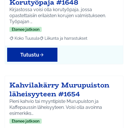
Korutyöpaja #1648
Kirjastossa voisi olla korutyöpaja, jossa
opastettaisiin erilaisten korujen valmistukseen.
Työpajan …
Etenee jatkoon
Koko Tuusula
Liikunta ja harrastukset
Rajaa tulokset aihepiirin mukaan: Koko Tuusula
Rajaa tulokset teeman mukaan: Liikunta ja harr
Tutustu
Kahvilakärry Murupuiston
läheisyyteen #1654
Pieni kahvio tai myyntipiste Murupuiston ja
Kaffepaussin läheisyyteen. Voisi olla avoinna
esimerkiks…
Etenee jatkoon