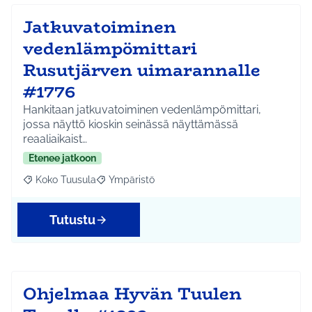
Jatkuvatoiminen
vedenlämpömittari
Rusutjärven uimarannalle
#1776
Hankitaan jatkuvatoiminen vedenlämpömittari,
jossa näyttö kioskin seinässä näyttämässä
reaaliaikaist…
Etenee jatkoon
Koko Tuusula
Ympäristö
Rajaa tulokset aihepiirin mukaan: Koko Tuusula
Rajaa tulokset teeman mukaan: Ympäristö
Tutustu
Ohjelmaa Hyvän Tuulen