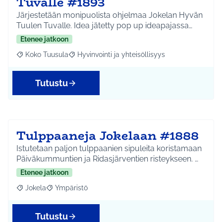
Tuvalle #1893
Järjestetään monipuolista ohjelmaa Jokelan Hyvän
Tuulen Tuvalle. Idea jätetty pop up ideapajassa…
Etenee jatkoon
Koko Tuusula
Hyvinvointi ja yhteisöllisyys
Rajaa tulokset aihepiirin mukaan: Koko Tuusula
Rajaa tulokset teeman mukaan: Hyvinvointi ja y
Tutustu
Tulppaaneja Jokelaan #1888
Istutetaan paljon tulppaanien sipuleita koristamaan
Päiväkummuntien ja Ridasjärventien risteykseen. …
Etenee jatkoon
Jokela
Ympäristö
Rajaa tulokset aihepiirin mukaan: Jokela
Rajaa tulokset teeman mukaan: Ympäristö
Tutustu