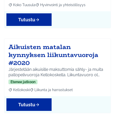
Koko Tuusula
Hyvinvointi ja yhteisöllisyys
Rajaa tulokset aihepiirin mukaan: Koko Tuusula
Rajaa tulokset teeman mukaan: Hyvinvointi ja y
Tutustu
Aikuisten matalan
kynnyksen liikuntavuoroja
#2020
Järjestetään aikuisille maksuttomia sähly- ja muita
pallopelivuoroja Kellokoskella. Liikuntavuoro ol…
Etenee jatkoon
Kellokoski
Liikunta ja harrastukset
Rajaa tulokset aihepiirin mukaan: Kellokoski
Rajaa tulokset teeman mukaan: Liikunta ja harrast
Tutustu