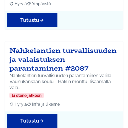
Hyrylä
Ympäristö
Rajaa tulokset aihepiirin mukaan: Hyrylä
Rajaa tulokset teeman mukaan: Ympäristö
Tutustu
Nahkelantien turvallisuuden
ja valaistuksen
parantaminen #2087
Nahkelantien turvallisuuden parantaminen välillä
Vaunukankaan koulu - Häklin monttu, lisäämällä
vala…
Ei etene jatkoon
Hyrylä
Infra ja liikenne
Rajaa tulokset aihepiirin mukaan: Hyrylä
Rajaa tulokset teeman mukaan: Infra ja liikenne
Tutustu