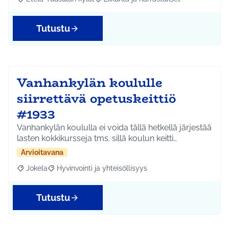
Rajaa tulokset aihepiirin mukaan: Etelä-Tuusulan kylät
Rajaa tulokset teeman mukaan: Liikunta
Tutustu
Vanhankylän koululle
siirrettävä opetuskeittiö
#1933
Vanhankylän koululla ei voida tällä hetkellä järjestää
lasten kokkikursseja tms. sillä koulun keitti…
Arvioitavana
Jokela
Hyvinvointi ja yhteisöllisyys
Rajaa tulokset aihepiirin mukaan: Jokela
Rajaa tulokset teeman mukaan: Hyvinvointi ja yhteisöl
Tutustu