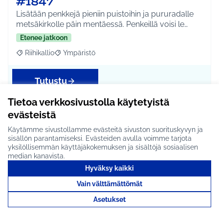
#1847
Lisätään penkkejä pieniin puistoihin ja pururadalle
metsäkirkolle päin mentäessä. Penkeillä voisi le…
Etenee jatkoon
Riihikallio
Ympäristö
Rajaa tulokset aihepiirin mukaan: Riihikallio
Rajaa tulokset teeman mukaan: Ympäristö
Tutustu
Tietoa verkkosivustolla käytetyistä
evästeistä
Erilaisia teemapajoja #1782
Käytämme sivustollamme evästeitä sivuston suorituskyvyn ja
sisällön parantamiseksi. Evästeiden avulla voimme tarjota
Vaihtuvilla teemoilla olevia pajoja, esimerkiksi
yksilöllisemmän käyttäjäkokemuksen ja sisältöjä sosiaalisen
puutarha- ja kasvimaapaja, neulepaja, puutyöpaja
median kanavista.
jn…
Hyväksy kaikki
Etenee jatkoon
Vain välttämättömät
Koko Tuusula
Hyvinvointi ja yhteisöllisyys
Rajaa tulokset aihepiirin mukaan: Koko Tuusula
Rajaa tulokset teeman mukaan: Hyvinvointi ja y
Asetukset