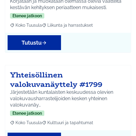
Korjataan ja muokataan olemassa olevia vaatteita
kestävän kehityksen periaatteen mukaisesti.
Etenee jatkoon
Koko Tuusula
Liikunta ja harrastukset
Rajaa tulokset aihepiirin mukaan: Koko Tuusula
Rajaa tulokset teeman mukaan: Liikunta ja harr
Tutustu
Yhteisöllinen
valokuvanäyttely #1799
Järjestetään kuntalaisten keskuudessa olevien
valokuvausharrastelijoiden kesken yhteinen
valokuvanäy…
Etenee jatkoon
Koko Tuusula
Kulttuuri ja tapahtumat
Rajaa tulokset aihepiirin mukaan: Koko Tuusula
Rajaa tulokset teeman mukaan: Kulttuuri ja ta