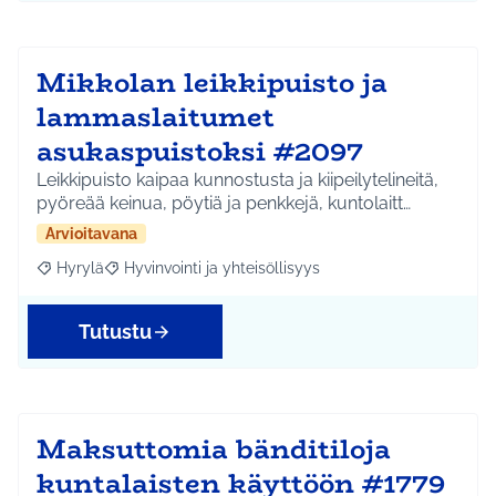
Mikkolan leikkipuisto ja
lammaslaitumet
asukaspuistoksi #2097
Leikkipuisto kaipaa kunnostusta ja kiipeilytelineitä,
pyöreää keinua, pöytiä ja penkkejä, kuntolaitt…
Arvioitavana
Hyrylä
Hyvinvointi ja yhteisöllisyys
Rajaa tulokset aihepiirin mukaan: Hyrylä
Rajaa tulokset teeman mukaan: Hyvinvointi ja yhteisöl
Tutustu
Maksuttomia bänditiloja
kuntalaisten käyttöön #1779