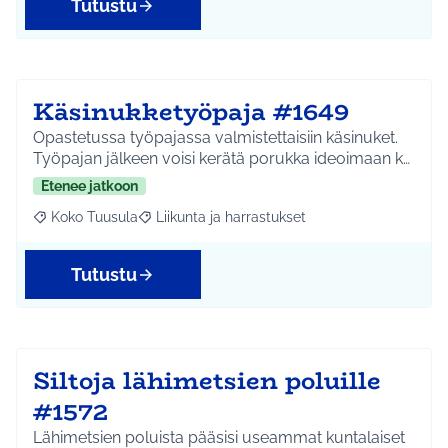
Tutustu
Käsinukketyöpaja #1649
Opastetussa työpajassa valmistettaisiin käsinuket.
Työpajan jälkeen voisi kerätä porukka ideoimaan k…
Etenee jatkoon
Koko Tuusula
Liikunta ja harrastukset
Rajaa tulokset aihepiirin mukaan: Koko Tuusula
Rajaa tulokset teeman mukaan: Liikunta ja harr
Tutustu
Siltoja lähimetsien poluille
#1572
Lähimetsien poluista pääsisi useammat kuntalaiset