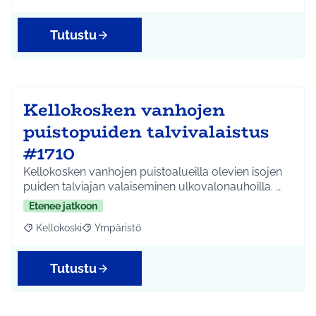
Tutustu
Kellokosken vanhojen
puistopuiden talvivalaistus
#1710
Kellokosken vanhojen puistoalueilla olevien isojen
puiden talviajan valaiseminen ulkovalonauhoilla. …
Etenee jatkoon
Kellokoski
Ympäristö
Rajaa tulokset aihepiirin mukaan: Kellokoski
Rajaa tulokset teeman mukaan: Ympäristö
Tutustu