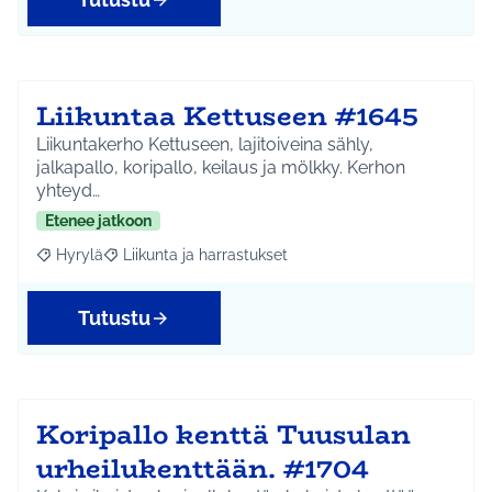
Liikuntaa Kettuseen #1645
Liikuntakerho Kettuseen, lajitoiveina sähly,
jalkapallo, koripallo, keilaus ja mölkky. Kerhon
yhteyd…
Etenee jatkoon
Hyrylä
Liikunta ja harrastukset
Rajaa tulokset aihepiirin mukaan: Hyrylä
Rajaa tulokset teeman mukaan: Liikunta ja harrastuks
Tutustu
Koripallo kenttä Tuusulan
urheilukenttään. #1704