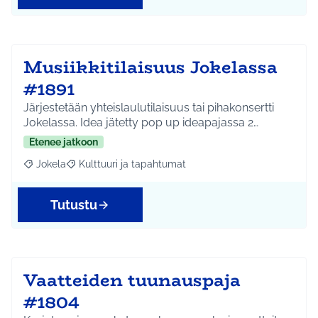
Musiikkitilaisuus Jokelassa
#1891
Järjestetään yhteislaulutilaisuus tai pihakonsertti
Jokelassa. Idea jätetty pop up ideapajassa 2…
Etenee jatkoon
Jokela
Kulttuuri ja tapahtumat
Rajaa tulokset aihepiirin mukaan: Jokela
Rajaa tulokset teeman mukaan: Kulttuuri ja tapahtum
Tutustu
Vaatteiden tuunauspaja
#1804