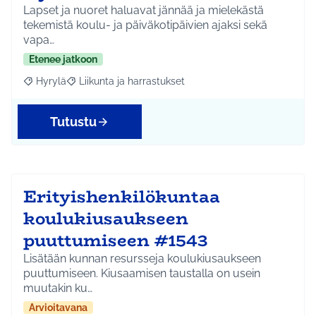
Lapset ja nuoret haluavat jännää ja mielekästä
tekemistä koulu- ja päiväkotipäivien ajaksi sekä
vapa…
Etenee jatkoon
Hyrylä
Liikunta ja harrastukset
Rajaa tulokset aihepiirin mukaan: Hyrylä
Rajaa tulokset teeman mukaan: Liikunta ja harrastuks
Tutustu
Erityishenkilökuntaa
koulukiusaukseen
puuttumiseen #1543
Lisätään kunnan resursseja koulukiusaukseen
puuttumiseen. Kiusaamisen taustalla on usein
muutakin ku…
Arvioitavana