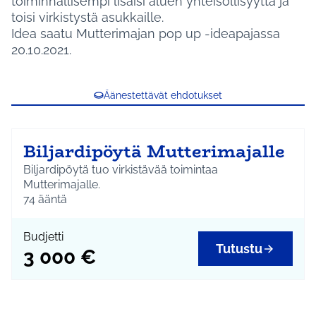
toiminnallisempi lisäisi aluen yhteisöllisyyttä ja
toisi virkistystä asukkaille.
Idea saatu Mutterimajan pop up -ideapajassa
20.10.2021.
Äänestettävät ehdotukset
Biljardipöytä Mutterimajalle
Biljardipöytä tuo virkistävää toimintaa
Mutterimajalle.
74
ääntä
Budjetti
Tutustu
3 000 €