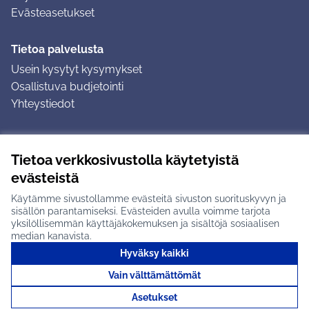
Evästeasetukset
Tietoa palvelusta
Usein kysytyt kysymykset
Osallistuva budjetointi
Yhteystiedot
Ohjeet
Tietoa verkkosivustolla käytetyistä
Ohjeet kirjautumiseen
evästeistä
Ohjeet kommentin jättämiseen
Käytämme sivustollamme evästeitä sivuston suorituskyvyn ja
sisällön parantamiseksi. Evästeiden avulla voimme tarjota
yksilöllisemmän käyttäjäkokemuksen ja sisältöjä sosiaalisen
median kanavista.
Hyväksy kaikki
Tuusulan osallistumisalusta X-palvelussa
Tuusula
Vain välttämättömät
Creative Commons -lisenssi
(Ulkoinen linkki)
(Ulkoinen linkki)
(Ulkoine
Verkkosivusto luotu
vapaan ohjelmiston
(Ulkoinen
Asetukset
avulla.