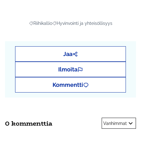
Riihikallio
Hyvinvointi ja yhteisöllisyys
Rajaa tulokset aihepiirin mukaan: Riihikallio
Rajaa tulokset teeman mukaan: Hyvinvointi j
Jaa
Ilmoita
Kommentti
0 kommenttia
Vanhimmat