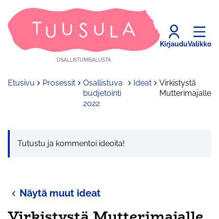
Kirjaudu
Valikko
OSALLISTUMISALUSTA
Etusivu
Prosessit
Osallistuva
Ideat
Virkistystä
budjetointi
Mutterimajalle
2022
Tutustu ja kommentoi ideoita!
Näytä muut ideat
Virkistystä Mutterimajalle