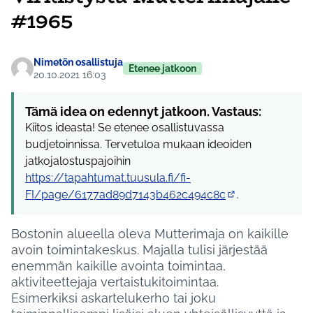
#1965
Nimetön osallistuja
Etenee jatkoon
20.10.2021 16:03
Tämä idea on edennyt jatkoon. Vastaus:
Kiitos ideasta! Se etenee osallistuvassa
budjetoinnissa. Tervetuloa mukaan ideoiden
jatkojalostuspajoihin
https://tapahtumat.tuusula.fi/fi-
FI/page/6177ad89d7143b462c494c8c
.
(Ulkoinen linkki)
Bostonin alueella oleva Mutterimaja on kaikille
avoin toimintakeskus. Majalla tulisi järjestää
enemmän kaikille avointa toimintaa,
aktiviteettejaja vertaistukitoimintaa.
Esimerkiksi askartelukerho tai joku