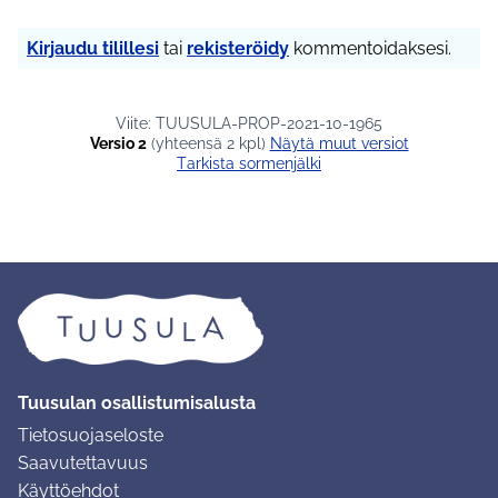
Kirjaudu tilillesi
tai
rekisteröidy
kommentoidaksesi.
Viite: TUUSULA-PROP-2021-10-1965
Versio 2
(yhteensä 2 kpl)
näytä muut versiot
Tarkista sormenjälki
Tuusulan osallistumisalusta
Tietosuojaseloste
Saavutettavuus
Käyttöehdot