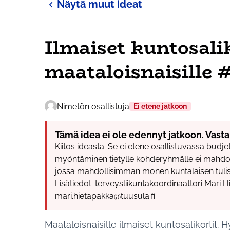
Näytä muut ideat
Ilmaiset kuntosali
maataloisnaisille 
Nimetön osallistuja
Ei etene jatkoon
Tämä idea ei ole edennyt jatkoon. Vasta
Kiitos ideasta. Se ei etene osallistuvassa budje
myöntäminen tietylle kohderyhmälle ei mahdoll
jossa mahdollisimman monen kuntalaisen tulisi
Lisätiedot: terveysliikuntakoordinaattori Mari 
mari.hietapakka@tuusula.fi
Maataloisnaisille ilmaiset kuntosalikortit.