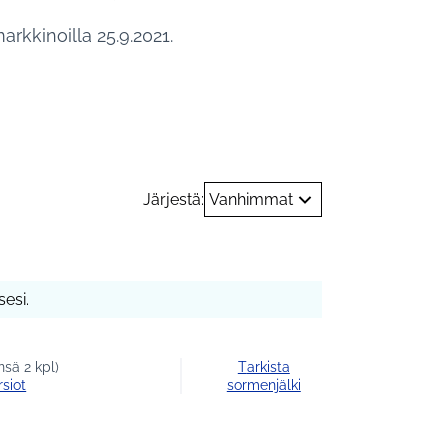
arkkinoilla 25.9.2021.
ja harrastukset
Järjestä:
Vanhimmat
esi.
sä 2 kpl)
Tarkista
rsiot
sormenjälki