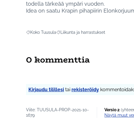
todella tärkeää ympäri vuoden.
Idea on saatu Krapin pihapiirin Elonkorjuum
Koko Tuusula
Liikunta ja harrastukset
Rajaa tulokset aihepiirin mukaan: Koko Tuusula
Rajaa tulokset teeman mukaan: Liikunta 
0 kommenttia
Kirjaudu tilillesi
tai
rekisteröidy
kommentoidaks
Viite: TUUSULA-PROP-2021-10-
Versio 2
(yhteen
1679
näytä muut ve