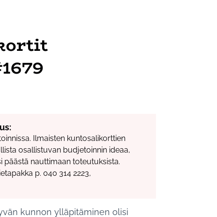
kortit
#1679
us:
toinnissa. Ilmaisten kuntosalikorttien
ista osallistuvan budjetoinnin ideaa,
 päästä nauttimaan toteutuksista.
Hietapakka p. 040 314 2223,
 Hyvän kunnon ylläpitäminen olisi