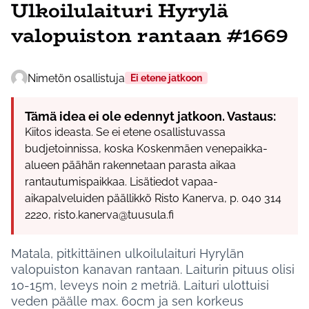
Ulkoilulaituri Hyrylä
valopuiston rantaan #1669
Nimetön osallistuja
Ei etene jatkoon
Tämä idea ei ole edennyt jatkoon. Vastaus:
Kiitos ideasta. Se ei etene osallistuvassa
budjetoinnissa, koska Koskenmäen venepaikka-
alueen päähän rakennetaan parasta aikaa
rantautumispaikkaa. Lisätiedot vapaa-
aikapalveluiden päällikkö Risto Kanerva, p. 040 314
2220, risto.kanerva@tuusula.fi
Matala, pitkittäinen ulkoilulaituri Hyrylän
valopuiston kanavan rantaan. Laiturin pituus olisi
10-15m, leveys noin 2 metriä. Laituri ulottuisi
veden päälle max. 60cm ja sen korkeus