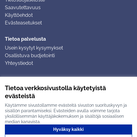
Saavutettavuus
Käyttöehdot
Evästeasetukset
Tietoa palvelusta
Usein kysytyt kysymykset
Osallistuva budjetointi
Yhteystiedot
Ohjeet
Tietoa verkkosivustolla käytetyistä
Ohjeet kirjautumiseen
evästeistä
Ohjeet kommentin jättämiseen
Käytämme sivustollamme evästeitä sivuston suorituskyvyn ja
sisällön parantamiseksi. Evästeiden avulla voimme tarjota
yksilöllisemmän käyttäjäkokemuksen ja sisältöjä sosiaalisen
median kanavista.
Hyväksy kaikki
Tuusulan osallistumisalusta X-palvelussa
Tuusula