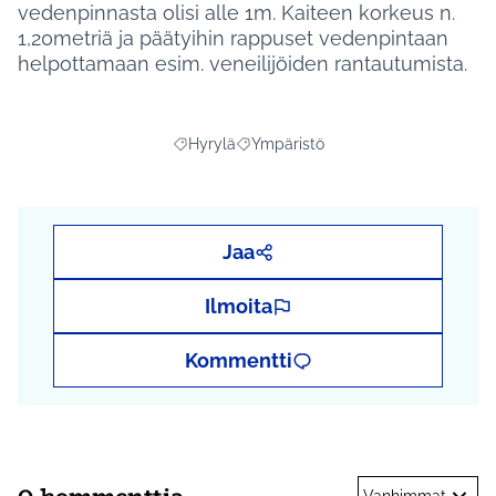
vedenpinnasta olisi alle 1m. Kaiteen korkeus n.
1,20metriä ja päätyihin rappuset vedenpintaan
helpottamaan esim. veneilijöiden rantautumista.
Hyrylä
Ympäristö
Rajaa tulokset aihepiirin mukaan: Hyrylä
Rajaa tulokset teeman mukaan: Ymp
Jaa
Ilmoita
Kommentti
0 kommenttia
Vanhimmat