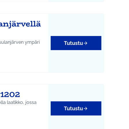
anjärvellä
usulanjärven ympäri
Tutustu
#1202
olla laatikko, jossa
Tutustu