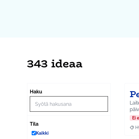
343 ideaa
Pe
Haku
Laitet
päi
Ei 
Tila
H
Raja
Kaikki