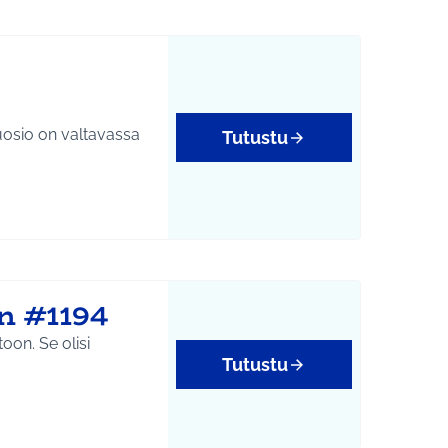
 suosio on valtavassa
Tutustu
n #1194
e olisi
Tutustu