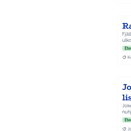
R
Fjäl
Ete
K
Raj
J
l
Joke
nuhj
Ete
J