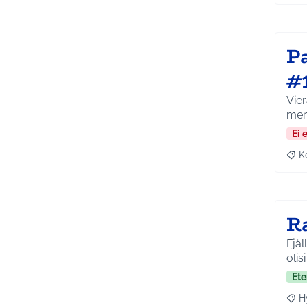
P
#
Vier
men
Ei 
K
Raj
R
Fjäl
olisi
Ete
H
Raja