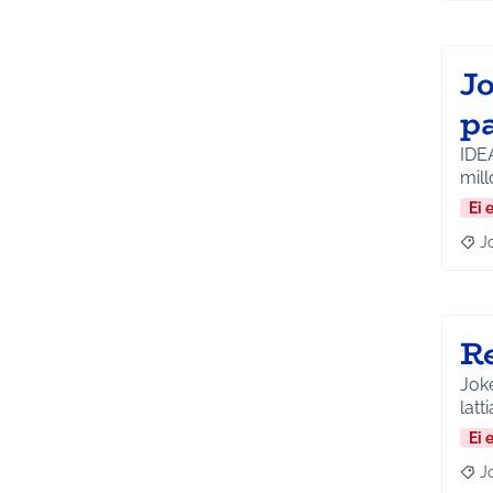
J
p
IDE
Ei 
J
Raja
R
Joke
latti
Ei 
J
Raja