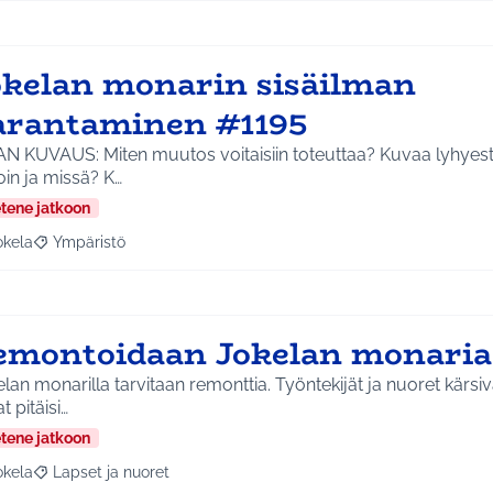
okelan monarin sisäilman
arantaminen #1195
AN KUVAUS: Miten muutos voitaisiin toteuttaa? Kuvaa lyhyest
milloin ja missä? K…
etene jatkoon
okela
Ympäristö
a tulokset aihepiirin mukaan: Jokela
Rajaa tulokset teeman mukaan: Ympäristö
emontoidaan Jokelan monaria
lan monarilla tarvitaan remonttia. Työntekijät ja nuoret kärsiv
at pitäisi…
etene jatkoon
okela
Lapset ja nuoret
a tulokset aihepiirin mukaan: Jokela
Rajaa tulokset teeman mukaan: Lapset ja nuoret