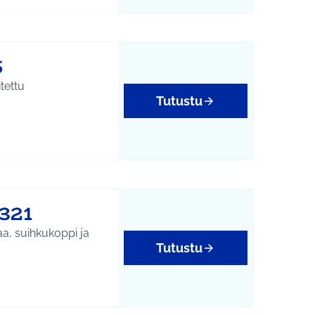
5
tettu
Tutustu
321
aa, suihkukoppi ja
Tutustu