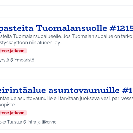
a tulokset aihepiirin mukaan: Jokela
Rajaa tulokset teeman mukaan: Ympäristö
pasteita Tuomalansuolle #121
steita Tuomalansuoalueelle. Jos Tuomalan suoalue on tarkoi
istyskäyttöön niin alueen löy…
etene jatkoon
yrylä
Ympäristö
a tulokset aihepiirin mukaan: Hyrylä
Rajaa tulokset teeman mukaan: Ympäristö
eirintäalue asuntovaunuille #1
intäalue asuntovaunuille eli tarvitaan juokseva vesi, pari vess
öpiste.
etene jatkoon
oko Tuusula
Infra ja liikenne
aa tulokset aihepiirin mukaan: Koko Tuusula
Rajaa tulokset teeman mukaan: Infra ja liikenne