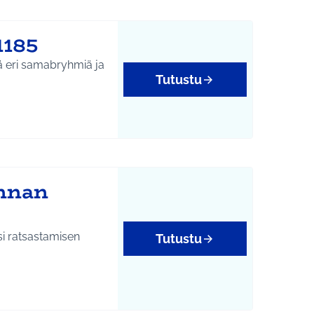
1185
yä eri samabryhmiä ja
Tutustu
innan
i ratsastamisen
Tutustu