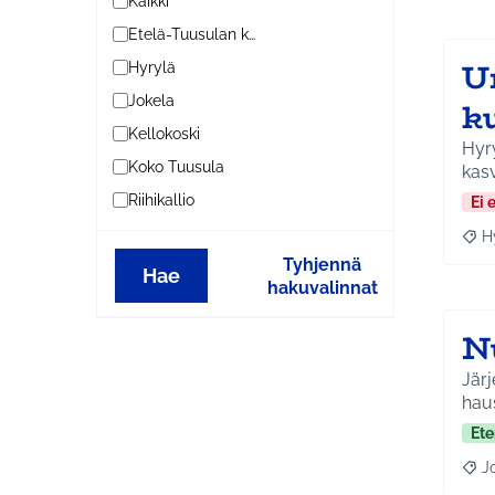
Kaikki
Etelä-Tuusulan kylät
U
Hyrylä
Jokela
k
Kellokoski
Hyry
Koko Tuusula
kas
Riihikallio
Ei 
H
Raja
Tyhjennä
Hae
hakuvalinnat
N
Järj
haus
Ete
J
Raja