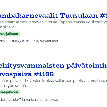
ambakarnevaalit Tuusulaan #
estetään sambakarnevaalit torilla. Tapahtumassa voisi esiint
en siinä v…
nee jatkoon
oko Tuusula
Kulttuuri ja tapahtumat
aa tulokset aihepiirin mukaan: Koko Tuusula
Rajaa tulokset teeman mukaan: Kulttuuri ja tapahtumat
ehitysvammaisten päivätoim
evospäivä #1188
nään päiväksi hevosten luokse sellaiseen paikkaan missä vois
ksi myös silittää…
nee jatkoon
oko Tuusula
Liikunta ja harrastukset
aa tulokset aihepiirin mukaan: Koko Tuusula
Rajaa tulokset teeman mukaan: Liikunta ja harrastukset