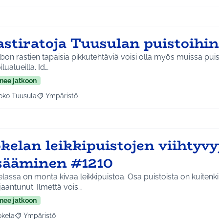
astiratoja Tuusulan puistoihi
lbon rastien tapaisia pikkutehtäviä voisi olla myös muissa puis
ulkoilualueilla. Id…
nee jatkoon
oko Tuusula
Ympäristö
aa tulokset aihepiirin mukaan: Koko Tuusula
Rajaa tulokset teeman mukaan: Ympäristö
okelan leikkipuistojen viihtyv
isääminen #1210
lassa on monta kivaa leikkipuistoa. Osa puistoista on kuitenk
aantunut. Ilmettä vois…
nee jatkoon
okela
Ympäristö