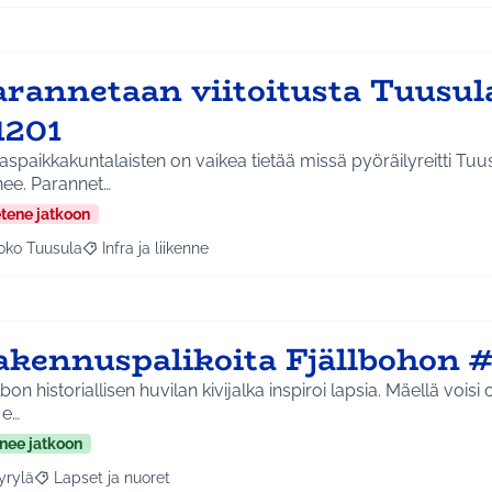
arannetaan viitoitusta Tuusul
1201
aspaikkakuntalaisten on vaikea tietää missä pyöräilyreitti Tu
ee. Parannet…
etene jatkoon
oko Tuusula
Infra ja liikenne
aa tulokset aihepiirin mukaan: Koko Tuusula
Rajaa tulokset teeman mukaan: Infra ja liikenne
akennuspalikoita Fjällbohon 
lbon historiallisen huvilan kivijalka inspiroi lapsia. Mäellä voisi 
 e…
nee jatkoon
yrylä
Lapset ja nuoret
a tulokset aihepiirin mukaan: Hyrylä
Rajaa tulokset teeman mukaan: Lapset ja nuoret