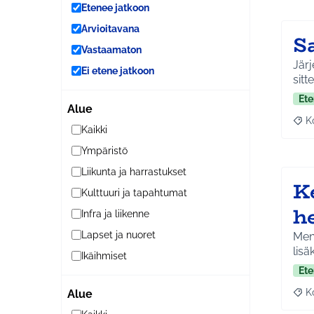
Etenee jatkoon
Arvioitavana
S
Vastaamaton
Järj
Ei etene jatkoon
sitt
Ete
Alue
K
Raj
Kaikki
Ympäristö
Liikunta ja harrastukset
K
Kulttuuri ja tapahtumat
h
Infra ja liikenne
Lapset ja nuoret
Men
lisä
Ikäihmiset
Ete
K
Alue
Raj