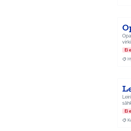
Raja
O
Opa
virk
Ei 
H
Raja
L
Leir
sähk
Ei 
K
Raj