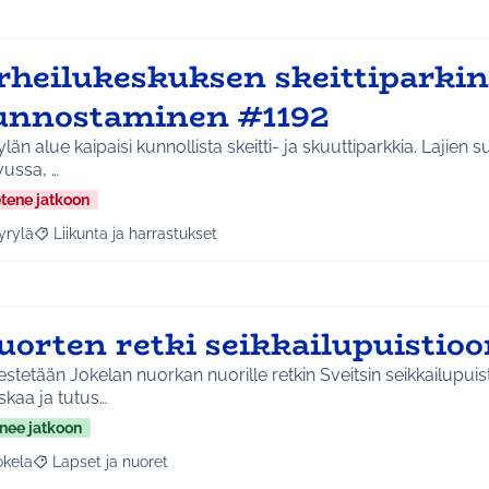
rheilukeskuksen skeittiparkin
unnostaminen #1192
län alue kaipaisi kunnollista skeitti- ja skuuttiparkkia. Lajien
vussa, …
etene jatkoon
yrylä
Liikunta ja harrastukset
a tulokset aihepiirin mukaan: Hyrylä
Rajaa tulokset teeman mukaan: Liikunta ja harrastukset
uorten retki seikkailupuistioo
estetään Jokelan nuorkan nuorille retkin Sveitsin seikkailupuistoon. S
kaa ja tutus…
nee jatkoon
okela
Lapset ja nuoret
a tulokset aihepiirin mukaan: Jokela
Rajaa tulokset teeman mukaan: Lapset ja nuoret