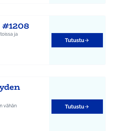
n #1208
toissa ja
Tutustu
yyden
in vähän
Tutustu