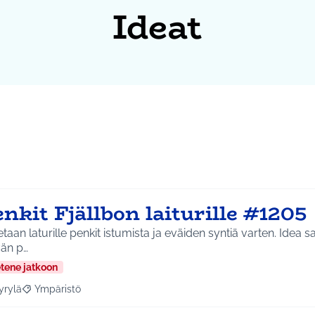
Ideat
nkit Fjällbon laiturille #1205
aan laturille penkit istumista ja eväiden syntiä varten. Idea saatu Aleksis Kiven
vän p…
etene jatkoon
yrylä
Ympäristö
a tulokset aihepiirin mukaan: Hyrylä
Rajaa tulokset teeman mukaan: Ympäristö