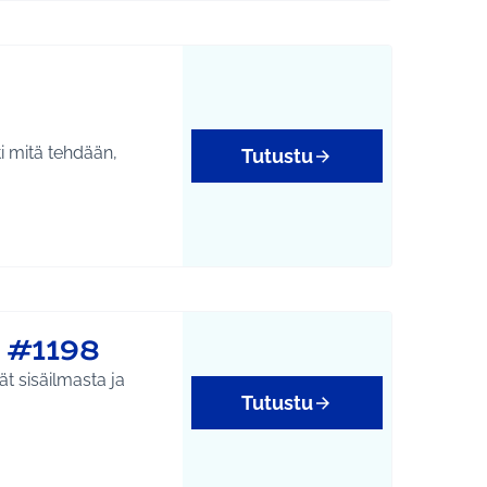
i mitä tehdään,
Tutustu
 #1198
ät sisäilmasta ja
Tutustu