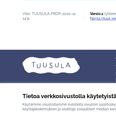
Viite: TUUSULA-PROP-2020-11-
Versio 2
(yhteen
1431
näytä muut ver
Tietoa verkkosivustolla käytetyist
Käytämme sivustollamme evästeitä sivuston suorituskyv
Creative Commons -lisenssi
(Ulkoinen linkki)
Verkkosivusto luotu
vapaan ohjelmisto
käyttäjäkokemuksen ja sisältöjä sosiaalisen median kan