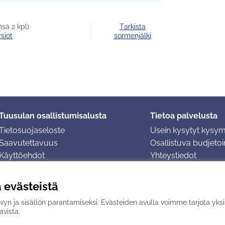
sä 2 kpl)
Tarkista
siot
sormenjälki
Tuusulan osallistumisalusta
Tietoa palvelusta
Tietosuojaseloste
Usein kysytyt kysy
Saavutettavuus
Osallistuva budjetoin
Käyttöehdot
Yhteystiedot
Evästeasetukset
ä evästeistä
yn ja sisällön parantamiseksi. Evästeiden avulla voimme tarjota yks
n
avulla.
avista.
(Ulkoinen linkki)