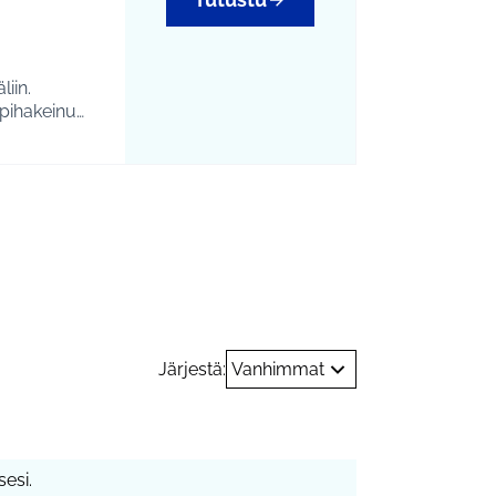
iin.
 pihakeinu
imerkiksi
Järjestä:
Vanhimmat
esi.