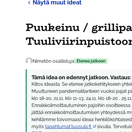
Näytä muut ideat
Puukeinu / grillipa
Tuuliviirinpuistoo
Nimetön osallistuja
Etenee jatkoon
Tämä idea on edennyt jatkoon. Vastaus:
Kiitos ideasta. Se etenee jatkokehitykseen yhte
Muuttuneen pandemiatilanteen vuoksi pajat pidet
klo 18-20, 21.11. klo 11-13, 24.11. klo 18-20 , 25.11
Ennakkoilmoittautuminen pajoihin osoitteessa
jättää ennakkoilmoittautumisen yhteydessä m
kehitämme toivomaasi ideaa henkilökohtaisesti. 
myös
tapahtumat.tuusula.fi
sivulla. Tervet
(Ulkoinen linkki)