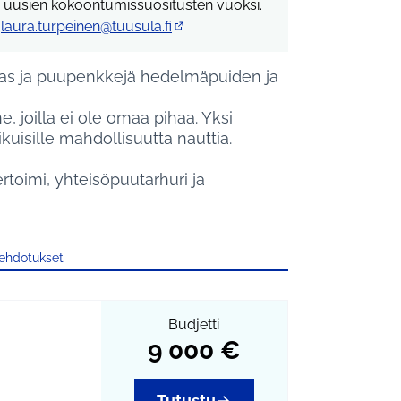
sta uusien kokoontumissuositusten vuoksi.
,
laura.turpeinen@tuusula.fi
(Avautuu uuteen välilehteen)
rengas ja puupenkkejä hedelmäpuiden ja
 joilla ei ole omaa pihaa. Yksi
kuisille mahdollisuutta nauttia.
rtoimi, yhteisöpuutarhuri ja
 ehdotukset
Budjetti
9 000 €
Tutustu