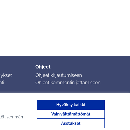
Ohjeet
mykset
Ohjeet kirjautumiseen
ti
Ohjeet kommentin jättämiseen
Hyväksy kaikki
Vain välttämättömät
ilöllisemmän
Tuusulan osallistumisa
Tuusulan osallist
Asetukset