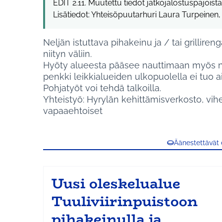
EDIT 2.11. Muutettu tiedot jatkojalostuspajoi
Lisätiedot: Yhteisöpuutarhuri Laura Turpeinen
Neljän istuttava pihakeinu ja / tai grilli
niityn väliin.
Hyöty alueesta pääsee nauttimaan myös ne,
penkki leikkialueiden ulkopuolella ei tuo ai
Pohjatyöt voi tehdä talkoilla.
Yhteistyö: Hyrylän kehittämisverkosto, vihe
vapaaehtoiset
Äänestettävät
Uusi oleskelualue
Tuuliviirinpuistoon
pihakeinulla ja