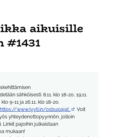
ikka aikuisille
n #1431
iskehittämisen
ään sähköisesti: 8.11. klo 18-20, 19.11.
. klo 9-11 ja 26.11. klo 18-20.
https://www.lyyti.in/osbupajat..
Voit
(Ulkoinen linkki)
yös yhteydenottopyynnön, jolloin
Linkit pajoihin julkaistaan
uloa mukaan!