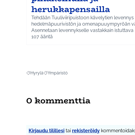
herukkapensailla
Tehdään Tuuliviiripuistoon kävelytien levennys
hedelmäpuurivistön ja omenapuuympyröän väl
Asennetaan levennykselle vastakkain istuttava
(esteetön) ja roska-astia. Reunustetaan alue es
107
ääntä
herukkapensailla.
Hyrylä
Ympäristö
Rajaa tulokset aihepiirin mukaan: Hyrylä
Rajaa tulokset teeman mukaan: Ympäristö
0 kommenttia
Kirjaudu tilillesi
tai
rekisteröidy
kommentoidaks