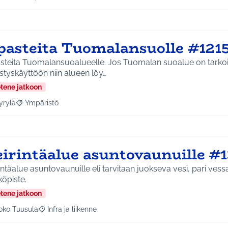
a tulokset aihepiirin mukaan: Jokela
Rajaa tulokset teeman mukaan: Ympäristö
pasteita Tuomalansuolle #121
steita Tuomalansuoalueelle. Jos Tuomalan suoalue on tarkoi
istyskäyttöön niin alueen löy…
etene jatkoon
yrylä
Ympäristö
a tulokset aihepiirin mukaan: Hyrylä
Rajaa tulokset teeman mukaan: Ympäristö
eirintäalue asuntovaunuille #1
intäalue asuntovaunuille eli tarvitaan juokseva vesi, pari vess
öpiste.
etene jatkoon
oko Tuusula
Infra ja liikenne
aa tulokset aihepiirin mukaan: Koko Tuusula
Rajaa tulokset teeman mukaan: Infra ja liikenne