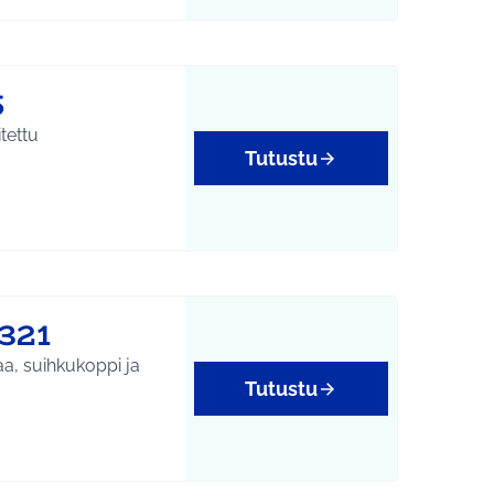
5
tettu
Tutustu
321
aa, suihkukoppi ja
Tutustu