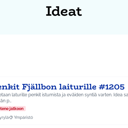
Ideat
nkit Fjällbon laiturille #1205
aan laturille penkit istumista ja eväiden syntiä varten. Idea saatu Aleksis Kiven
vän p…
etene jatkoon
yrylä
Ympäristö
a tulokset aihepiirin mukaan: Hyrylä
Rajaa tulokset teeman mukaan: Ympäristö