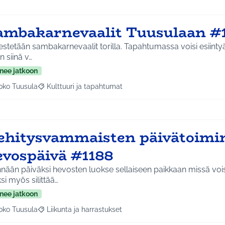
ambakarnevaalit Tuusulaan #
estetään sambakarnevaalit torilla. Tapahtumassa voisi esiint
en siinä v…
nee jatkoon
oko Tuusula
Kulttuuri ja tapahtumat
aa tulokset aihepiirin mukaan: Koko Tuusula
Rajaa tulokset teeman mukaan: Kulttuuri ja tapahtumat
ehitysvammaisten päivätoim
evospäivä #1188
nään päiväksi hevosten luokse sellaiseen paikkaan missä vois
ksi myös silittää…
nee jatkoon
oko Tuusula
Liikunta ja harrastukset
aa tulokset aihepiirin mukaan: Koko Tuusula
Rajaa tulokset teeman mukaan: Liikunta ja harrastukset