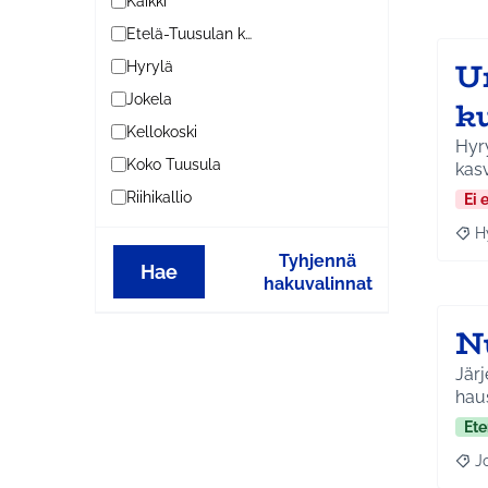
Kaikki
Etelä-Tuusulan kylät
U
Hyrylä
Jokela
k
Kellokoski
Hyry
Koko Tuusula
kas
Riihikallio
Ei 
H
Raja
Tyhjennä
Hae
hakuvalinnat
N
Järj
haus
Ete
J
Raja