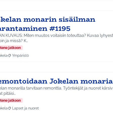
okelan monarin sisäilman
arantaminen #1195
AN KUVAUS: Miten muutos voitaisiin toteuttaa? Kuvaa lyhyest
milloin ja missä? K…
etene jatkoon
okela
Ympäristö
a tulokset aihepiirin mukaan: Jokela
Rajaa tulokset teeman mukaan: Ympäristö
emontoidaan Jokelan monaria
lan monarilla tarvitaan remonttia. Työntekijät ja nuoret kärsiv
at pitäisi…
etene jatkoon
okela
Lapset ja nuoret
a tulokset aihepiirin mukaan: Jokela
Rajaa tulokset teeman mukaan: Lapset ja nuoret