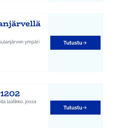
anjärvellä
usulanjärven ympäri
Tutustu
#1202
olla laatikko, jossa
Tutustu