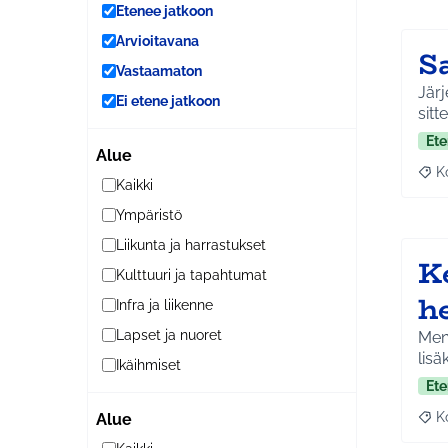
Etenee jatkoon
Arvioitavana
S
Vastaamaton
Järj
Ei etene jatkoon
sitt
Ete
Alue
K
Raj
Kaikki
Ympäristö
Liikunta ja harrastukset
K
Kulttuuri ja tapahtumat
h
Infra ja liikenne
Lapset ja nuoret
Men
lisä
Ikäihmiset
Ete
K
Alue
Raj