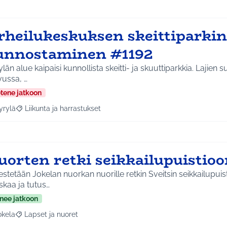
rheilukeskuksen skeittiparkin
unnostaminen #1192
län alue kaipaisi kunnollista skeitti- ja skuuttiparkkia. Lajien
vussa, …
etene jatkoon
yrylä
Liikunta ja harrastukset
a tulokset aihepiirin mukaan: Hyrylä
Rajaa tulokset teeman mukaan: Liikunta ja harrastukset
uorten retki seikkailupuistioo
estetään Jokelan nuorkan nuorille retkin Sveitsin seikkailupuistoon. S
kaa ja tutus…
nee jatkoon
okela
Lapset ja nuoret
a tulokset aihepiirin mukaan: Jokela
Rajaa tulokset teeman mukaan: Lapset ja nuoret