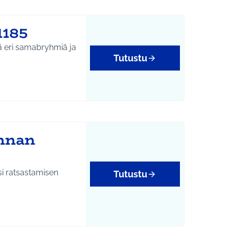
1185
yä eri samabryhmiä ja
Tutustu
innan
i ratsastamisen
Tutustu