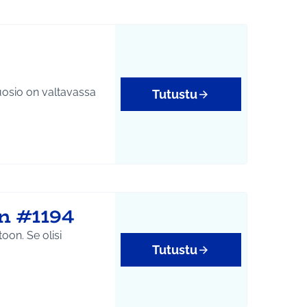
 suosio on valtavassa
Tutustu
n #1194
e olisi
Tutustu