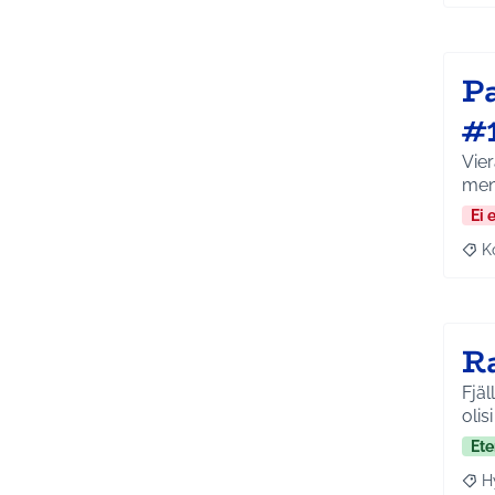
P
#
Vier
men
Ei 
K
Raj
R
Fjäl
olisi
Ete
H
Raja