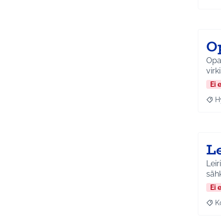
Raja
O
Opa
virk
Ei 
H
Raja
L
Leir
sähk
Ei 
K
Raj