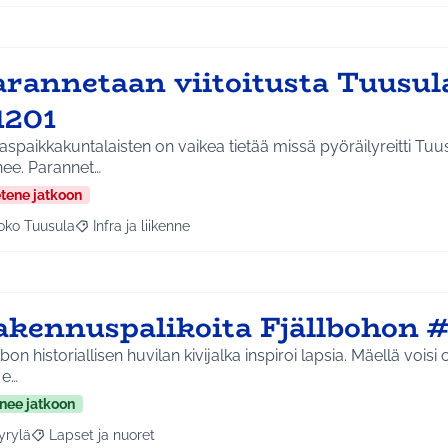
arannetaan viitoitusta Tuusul
1201
aspaikkakuntalaisten on vaikea tietää missä pyöräilyreitti Tu
ee. Parannet…
etene jatkoon
oko Tuusula
Infra ja liikenne
aa tulokset aihepiirin mukaan: Koko Tuusula
Rajaa tulokset teeman mukaan: Infra ja liikenne
akennuspalikoita Fjällbohon 
lbon historiallisen huvilan kivijalka inspiroi lapsia. Mäellä voisi 
 e…
nee jatkoon
yrylä
Lapset ja nuoret
a tulokset aihepiirin mukaan: Hyrylä
Rajaa tulokset teeman mukaan: Lapset ja nuoret