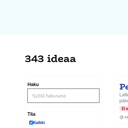
343 ideaa
Pe
Haku
Laitet
päi
Ei 
Tila
H
Raja
Kaikki