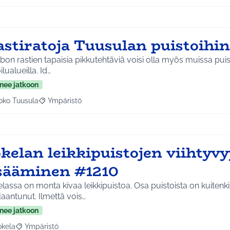
astiratoja Tuusulan puistoihi
lbon rastien tapaisia pikkutehtäviä voisi olla myös muissa puis
ulkoilualueilla. Id…
nee jatkoon
oko Tuusula
Ympäristö
aa tulokset aihepiirin mukaan: Koko Tuusula
Rajaa tulokset teeman mukaan: Ympäristö
okelan leikkipuistojen viihtyv
isääminen #1210
lassa on monta kivaa leikkipuistoa. Osa puistoista on kuitenk
aantunut. Ilmettä vois…
nee jatkoon
okela
Ympäristö