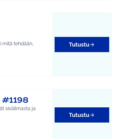
i mitä tehdään,
Tutustu
 #1198
ät sisäilmasta ja
Tutustu