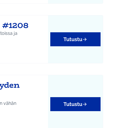
n #1208
toissa ja
Tutustu
yyden
in vähän
Tutustu