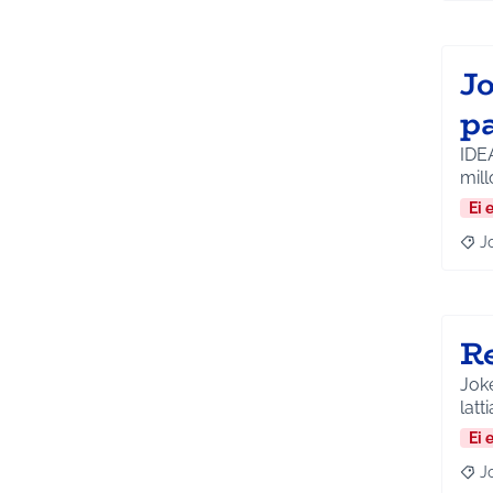
J
p
IDE
Ei 
J
Raja
R
Joke
latti
Ei 
J
Raja