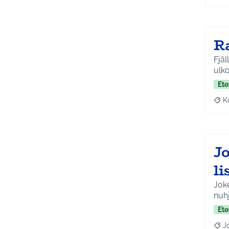
R
Fjäl
Ete
K
Raj
J
l
Joke
nuhj
Ete
J