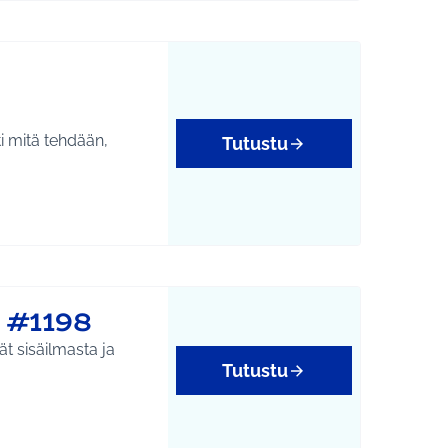
i mitä tehdään,
Tutustu
 #1198
ät sisäilmasta ja
Tutustu