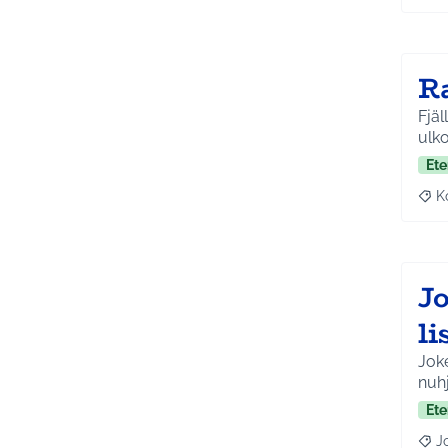
R
Fjäl
Ete
K
Raj
J
l
Joke
nuhj
Ete
J