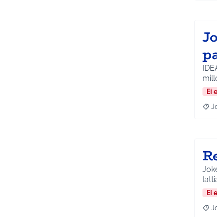
J
p
IDE
Ei 
J
Raja
R
Joke
latti
Ei 
J
Raja