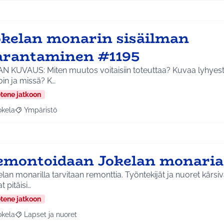
okelan monarin sisäilman
arantaminen #1195
AN KUVAUS: Miten muutos voitaisiin toteuttaa? Kuvaa lyhyest
milloin ja missä? K…
etene jatkoon
okela
Ympäristö
a tulokset aihepiirin mukaan: Jokela
Rajaa tulokset teeman mukaan: Ympäristö
emontoidaan Jokelan monaria
lan monarilla tarvitaan remonttia. Työntekijät ja nuoret kärsiv
at pitäisi…
etene jatkoon
okela
Lapset ja nuoret
a tulokset aihepiirin mukaan: Jokela
Rajaa tulokset teeman mukaan: Lapset ja nuoret