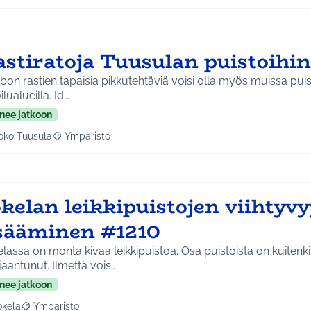
astiratoja Tuusulan puistoihi
lbon rastien tapaisia pikkutehtäviä voisi olla myös muissa puis
ulkoilualueilla. Id…
nee jatkoon
oko Tuusula
Ympäristö
aa tulokset aihepiirin mukaan: Koko Tuusula
Rajaa tulokset teeman mukaan: Ympäristö
okelan leikkipuistojen viihtyv
isääminen #1210
lassa on monta kivaa leikkipuistoa. Osa puistoista on kuitenk
aantunut. Ilmettä vois…
nee jatkoon
okela
Ympäristö