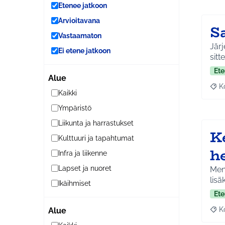
Etenee jatkoon
Arvioitavana
S
Vastaamaton
Järj
Ei etene jatkoon
sitt
Ete
Alue
K
Raj
Kaikki
Ympäristö
Liikunta ja harrastukset
K
Kulttuuri ja tapahtumat
h
Infra ja liikenne
Lapset ja nuoret
Men
lisä
Ikäihmiset
Ete
K
Alue
Raj