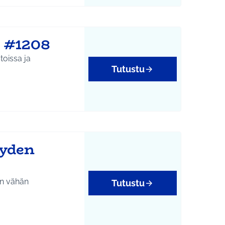
n #1208
toissa ja
Tutustu
yyden
in vähän
Tutustu