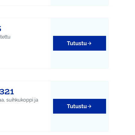
5
tettu
Tutustu
321
aa, suihkukoppi ja
Tutustu