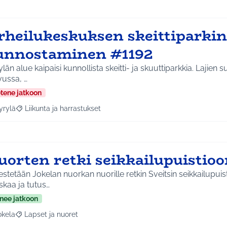
rheilukeskuksen skeittiparkin
unnostaminen #1192
län alue kaipaisi kunnollista skeitti- ja skuuttiparkkia. Lajien
vussa, …
etene jatkoon
yrylä
Liikunta ja harrastukset
a tulokset aihepiirin mukaan: Hyrylä
Rajaa tulokset teeman mukaan: Liikunta ja harrastukset
uorten retki seikkailupuistioo
estetään Jokelan nuorkan nuorille retkin Sveitsin seikkailupuistoon. S
kaa ja tutus…
nee jatkoon
okela
Lapset ja nuoret
a tulokset aihepiirin mukaan: Jokela
Rajaa tulokset teeman mukaan: Lapset ja nuoret