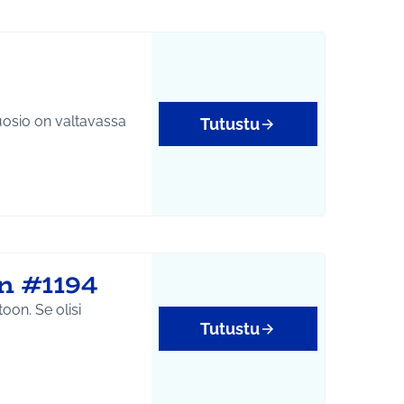
 suosio on valtavassa
Tutustu
n #1194
e olisi
Tutustu