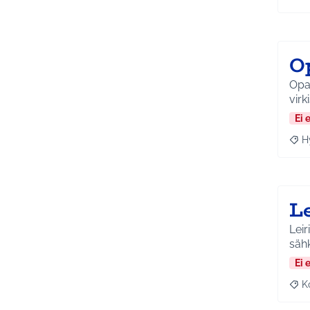
Raja
O
Opa
virk
Ei 
H
Raja
L
Leir
sähk
Ei 
K
Raj