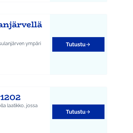
anjärvellä
usulanjärven ympäri
Tutustu
#1202
olla laatikko, jossa
Tutustu