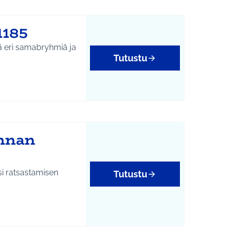
1185
yä eri samabryhmiä ja
Tutustu
innan
i ratsastamisen
Tutustu