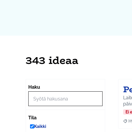
343 ideaa
Pe
Haku
Laitet
päi
Ei 
Tila
H
Raja
Kaikki