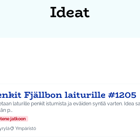
Ideat
nkit Fjällbon laiturille #1205
aan laturille penkit istumista ja eväiden syntiä varten. Idea saatu Aleksis Kiven
vän p…
etene jatkoon
yrylä
Ympäristö
a tulokset aihepiirin mukaan: Hyrylä
Rajaa tulokset teeman mukaan: Ympäristö