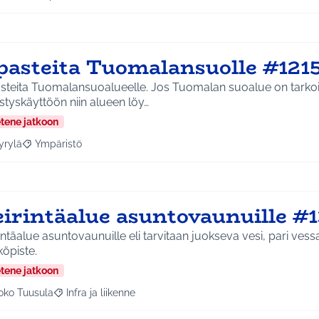
a tulokset aihepiirin mukaan: Jokela
Rajaa tulokset teeman mukaan: Ympäristö
pasteita Tuomalansuolle #121
steita Tuomalansuoalueelle. Jos Tuomalan suoalue on tarkoi
istyskäyttöön niin alueen löy…
etene jatkoon
yrylä
Ympäristö
a tulokset aihepiirin mukaan: Hyrylä
Rajaa tulokset teeman mukaan: Ympäristö
eirintäalue asuntovaunuille #1
intäalue asuntovaunuille eli tarvitaan juokseva vesi, pari vess
öpiste.
etene jatkoon
oko Tuusula
Infra ja liikenne
aa tulokset aihepiirin mukaan: Koko Tuusula
Rajaa tulokset teeman mukaan: Infra ja liikenne