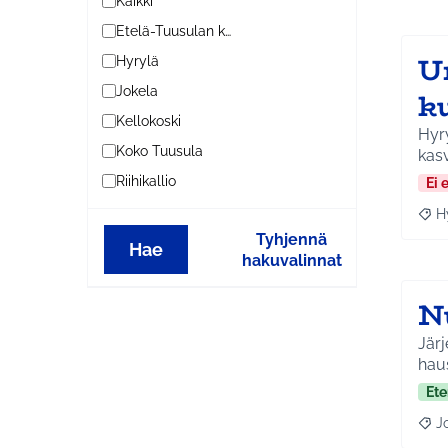
Kaikki
Etelä-Tuusulan kylät
U
Hyrylä
Jokela
k
Kellokoski
Hyry
Koko Tuusula
kas
Riihikallio
Ei 
H
Raja
Tyhjennä
Hae
hakuvalinnat
N
Järj
haus
Ete
J
Raja