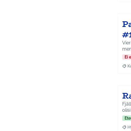
P
#
Vier
men
Ei 
K
Raj
R
Fjäl
olisi
Ete
H
Raja