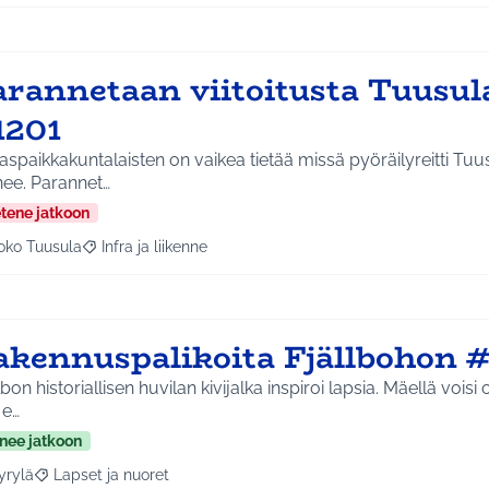
arannetaan viitoitusta Tuusul
1201
aspaikkakuntalaisten on vaikea tietää missä pyöräilyreitti Tu
ee. Parannet…
etene jatkoon
oko Tuusula
Infra ja liikenne
aa tulokset aihepiirin mukaan: Koko Tuusula
Rajaa tulokset teeman mukaan: Infra ja liikenne
akennuspalikoita Fjällbohon 
lbon historiallisen huvilan kivijalka inspiroi lapsia. Mäellä voisi 
 e…
nee jatkoon
yrylä
Lapset ja nuoret
a tulokset aihepiirin mukaan: Hyrylä
Rajaa tulokset teeman mukaan: Lapset ja nuoret