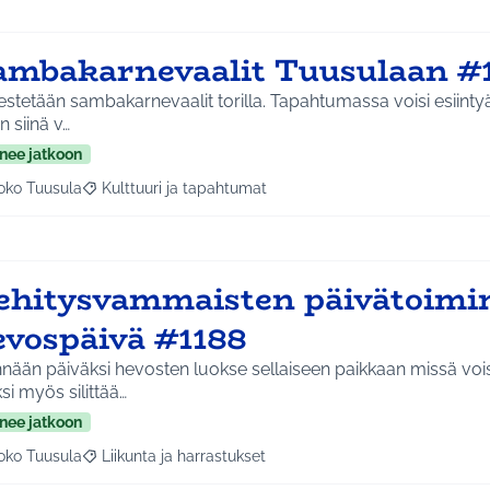
ambakarnevaalit Tuusulaan #
estetään sambakarnevaalit torilla. Tapahtumassa voisi esiint
en siinä v…
nee jatkoon
oko Tuusula
Kulttuuri ja tapahtumat
aa tulokset aihepiirin mukaan: Koko Tuusula
Rajaa tulokset teeman mukaan: Kulttuuri ja tapahtumat
ehitysvammaisten päivätoim
evospäivä #1188
nään päiväksi hevosten luokse sellaiseen paikkaan missä vois
ksi myös silittää…
nee jatkoon
oko Tuusula
Liikunta ja harrastukset
aa tulokset aihepiirin mukaan: Koko Tuusula
Rajaa tulokset teeman mukaan: Liikunta ja harrastukset