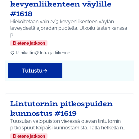
kevyenliikenteen väylille
#1618
Hiekoitetaan vain 2/3 kevyenliikenteen väylän
leveydestä ajoradan puolelta. Ulkoilu lasten kanssa
p…
Ei etene jatkoon
Riihikallio
Infra ja liikenne
Rajaa tulokset aihepiirin mukaan: Riihikallio
Rajaa tulokset teeman mukaan: Infra ja liikenne
Tutustu
Lintutornin pitkospuiden
kunnostus #1619
Tuusulan valopuiston vieressä olevan lintutornin
pitkospuut kaipaisi kunnostamista. Tällä hetkellä n…
Ei etene jatkoon