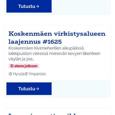
Tutustu
Koskenmäen virkistysalueen
laajennus #1625
Koskenmäen Kivimiehentien alkupäässä,
leikkipuiston vieressä menevän kevyen liikenteen
väylän ja joe…
Ei etene jatkoon
Hyrylä
Ympäristö
Rajaa tulokset aihepiirin mukaan: Hyrylä
Rajaa tulokset teeman mukaan: Ympäristö
Tutustu