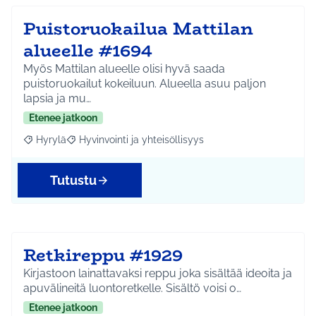
Puistoruokailua Mattilan
alueelle #1694
Myös Mattilan alueelle olisi hyvä saada
puistoruokailut kokeiluun. Alueella asuu paljon
lapsia ja mu…
Etenee jatkoon
Hyrylä
Hyvinvointi ja yhteisöllisyys
Rajaa tulokset aihepiirin mukaan: Hyrylä
Rajaa tulokset teeman mukaan: Hyvinvointi ja yhteisöl
Tutustu
Retkireppu #1929
Kirjastoon lainattavaksi reppu joka sisältää ideoita ja
apuvälineitä luontoretkelle. Sisältö voisi o…
Etenee jatkoon