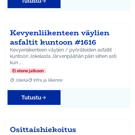
Tutustu
Kevyenliikenteen väylien
asfaltit kuntoon #1616
Kevyenliikenteen väylien / pyöräteiden asfaltit
kuntoon Jokelasta Järvenpäähän päin siihen asti
kun …
Ei etene jatkoon
Jokela
Infra ja liikenne
Rajaa tulokset aihepiirin mukaan: Jokela
Rajaa tulokset teeman mukaan: Infra ja liikenne
Tutustu
Osittaishiekoitus