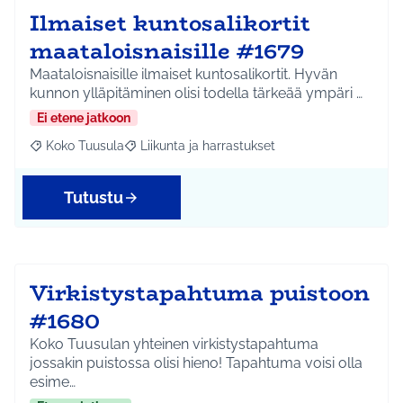
Ilmaiset kuntosalikortit
maataloisnaisille #1679
Maataloisnaisille ilmaiset kuntosalikortit. Hyvän
kunnon ylläpitäminen olisi todella tärkeää ympäri …
Ei etene jatkoon
Koko Tuusula
Liikunta ja harrastukset
Rajaa tulokset aihepiirin mukaan: Koko Tuusula
Rajaa tulokset teeman mukaan: Liikunta ja harr
Tutustu
Virkistystapahtuma puistoon
#1680
Koko Tuusulan yhteinen virkistystapahtuma
jossakin puistossa olisi hieno! Tapahtuma voisi olla
esime…