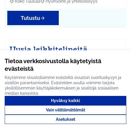
Koko Tuusula
Hyvinvointi ja yhteisöllisyys
Rajaa tulokset aihepiirin mukaan: Koko Tuusula
Rajaa tulokset teeman mukaan: Hyvinvointi ja y
Tutustu
Uusia leikkitelineitä
Vaunukankaan koululle
Tietoa verkkosivustolla käytetyistä
#1724
evästeistä
Uusia leikkitelineitä hajonneiden tilalle. (Ole
Käytämme sivustollamme evästeitä sivuston suorituskyvyn ja
ystävällinen ja äänestä tätä, koska olen 12 vuotta …
sisällön parantamiseksi. Evästeiden avulla voimme tarjota
yksilöllisemmän käyttäjäkokemuksen ja sisältöjä sosiaalisen
Ei etene jatkoon
median kanavista.
Etelä-Tuusulan kylät
Ympäristö
Rajaa tulokset aihepiirin mukaan: Etelä-Tuusulan kylät
Rajaa tulokset teeman mukaan: Ympäri
Hyväksy kaikki
Vain välttämättömät
Tutustu
Asetukset