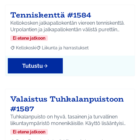
Tenniskenttä #1584
Kellokosken jalkapallokentän viereen tenniskenttä.
Urpolantien ja jalkapallokentän välistä purettiin…
Ei etene jatkoon
Kellokoski
Liikunta ja harrastukset
Rajaa tulokset aihepiirin mukaan: Kellokoski
Rajaa tulokset teeman mukaan: Liikunta ja harrast
Tutustu
Valaistus Tuhkalanpuistoon
#1587
Tuhkalanpuisto on hyvä, tasainen ja turvallinen
liikuntaympäristö monenikäisille. Käyttö lisääntyisi…
Ei etene jatkoon