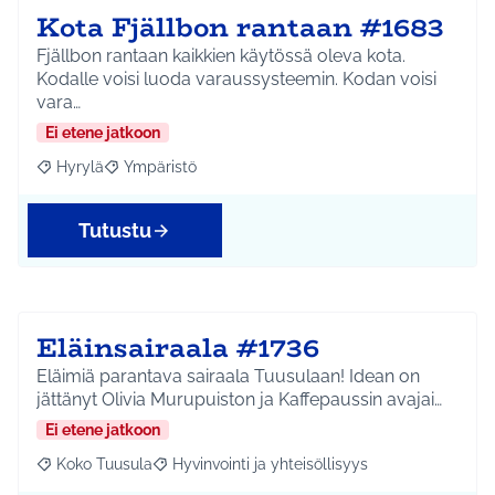
Kota Fjällbon rantaan #1683
Fjällbon rantaan kaikkien käytössä oleva kota.
Kodalle voisi luoda varaussysteemin. Kodan voisi
vara…
Ei etene jatkoon
Hyrylä
Ympäristö
Rajaa tulokset aihepiirin mukaan: Hyrylä
Rajaa tulokset teeman mukaan: Ympäristö
Tutustu
Eläinsairaala #1736
Eläimiä parantava sairaala Tuusulaan! Idean on
jättänyt Olivia Murupuiston ja Kaffepaussin avajai…
Ei etene jatkoon
Koko Tuusula
Hyvinvointi ja yhteisöllisyys
Rajaa tulokset aihepiirin mukaan: Koko Tuusula
Rajaa tulokset teeman mukaan: Hyvinvointi ja y