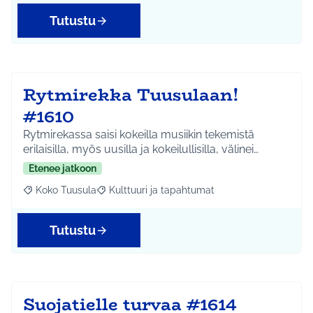
Tutustu
Rytmirekka Tuusulaan!
#1610
Rytmirekassa saisi kokeilla musiikin tekemistä
erilaisilla, myös uusilla ja kokeilullisilla, välinei…
Etenee jatkoon
Koko Tuusula
Kulttuuri ja tapahtumat
Rajaa tulokset aihepiirin mukaan: Koko Tuusula
Rajaa tulokset teeman mukaan: Kulttuuri ja ta
Tutustu
Suojatielle turvaa #1614