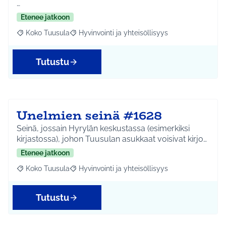
…
Etenee jatkoon
Koko Tuusula
Hyvinvointi ja yhteisöllisyys
Rajaa tulokset aihepiirin mukaan: Koko Tuusula
Rajaa tulokset teeman mukaan: Hyvinvointi ja y
Tutustu
Unelmien seinä #1628
Seinä, jossain Hyrylän keskustassa (esimerkiksi
kirjastossa), johon Tuusulan asukkaat voisivat kirjo…
Etenee jatkoon
Koko Tuusula
Hyvinvointi ja yhteisöllisyys
Rajaa tulokset aihepiirin mukaan: Koko Tuusula
Rajaa tulokset teeman mukaan: Hyvinvointi ja y
Tutustu