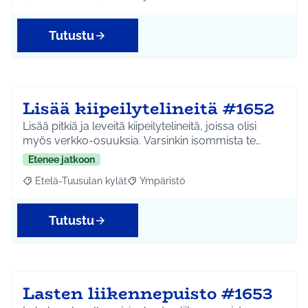
Rajaa tulokset aihepiirin mukaan: Koko Tuusula
Rajaa tulokset teeman mukaan: Liikunta ja harr
Tutustu
Lisää kiipeilytelineitä #1652
Lisää pitkiä ja leveitä kiipeilytelineitä, joissa olisi
myös verkko-osuuksia. Varsinkin isommista te…
Etenee jatkoon
Etelä-Tuusulan kylät
Ympäristö
Rajaa tulokset aihepiirin mukaan: Etelä-Tuusulan kylät
Rajaa tulokset teeman mukaan: Ympäri
Tutustu
Lasten liikennepuisto #1653