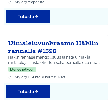
Hyrylä
Ympäristö
Rajaa tulokset aihepiirin mukaan: Hyrylä
Rajaa tulokset teeman mukaan: Ympäristö
Tutustu
Uimaleluvuokraamo Häklin
rannalle #1598
Häklin rannalle mahdollisuus lainata uima- ja
rantaleluja! Tästä olisi iloa sekä perheille että nuor…
Etenee jatkoon
Hyrylä
Liikunta ja harrastukset
Rajaa tulokset aihepiirin mukaan: Hyrylä
Rajaa tulokset teeman mukaan: Liikunta ja harrastuks
Tutustu