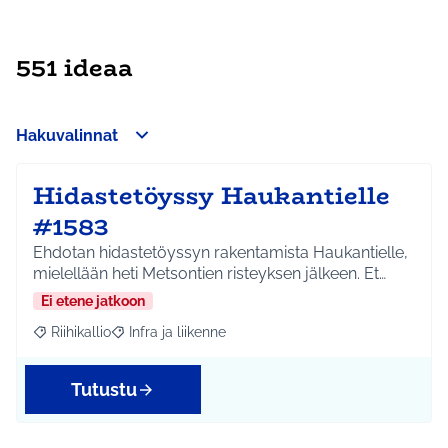
551 ideaa
Hakuvalinnat
Hidastetöyssy Haukantielle
#1583
Ehdotan hidastetöyssyn rakentamista Haukantielle,
mielellään heti Metsontien risteyksen jälkeen. Et…
Ei etene jatkoon
Riihikallio
Infra ja liikenne
Rajaa tulokset aihepiirin mukaan: Riihikallio
Rajaa tulokset teeman mukaan: Infra ja liikenne
Tutustu