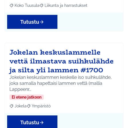
Koko Tuusula
Liikunta ja harrastukset
Rajaa tulokset aihepiirin mukaan: Koko Tuusula
Rajaa tulokset teeman mukaan: Liikunta ja harr
Tutustu
Jokelan keskuslammelle
vettä ilmastava suihkulähde
ja silta yli lammen #1700
Jokelan keskuslammen keskelle iso suihkulähde,
joka samalla hapettaisi lammen vettä (mallia
Lappeenr…
Ei etene jatkoon
Jokela
Ympäristö
Rajaa tulokset aihepiirin mukaan: Jokela
Rajaa tulokset teeman mukaan: Ympäristö
Tutustu