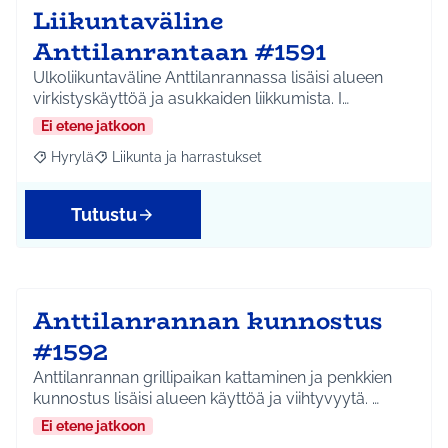
Liikuntaväline
Anttilanrantaan #1591
Ulkoliikuntaväline Anttilanrannassa lisäisi alueen
virkistyskäyttöä ja asukkaiden liikkumista. I…
Ei etene jatkoon
Hyrylä
Liikunta ja harrastukset
Rajaa tulokset aihepiirin mukaan: Hyrylä
Rajaa tulokset teeman mukaan: Liikunta ja harrastuks
Tutustu
Anttilanrannan kunnostus
#1592
Anttilanrannan grillipaikan kattaminen ja penkkien
kunnostus lisäisi alueen käyttöä ja viihtyvyytä. …
Ei etene jatkoon