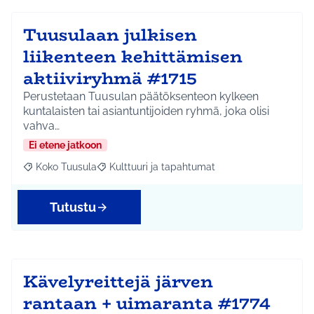
Tuusulaan julkisen
liikenteen kehittämisen
aktiiviryhmä #1715
Perustetaan Tuusulan päätöksenteon kylkeen
kuntalaisten tai asiantuntijoiden ryhmä, joka olisi
vahva…
Ei etene jatkoon
Koko Tuusula
Kulttuuri ja tapahtumat
Rajaa tulokset aihepiirin mukaan: Koko Tuusula
Rajaa tulokset teeman mukaan: Kulttuuri ja ta
Tutustu
Kävelyreittejä järven
rantaan + uimaranta #1774