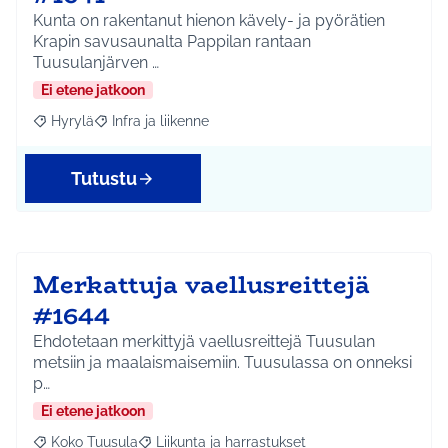
Kunta on rakentanut hienon kävely- ja pyörätien
Krapin savusaunalta Pappilan rantaan
Tuusulanjärven …
Ei etene jatkoon
Hyrylä
Infra ja liikenne
Rajaa tulokset aihepiirin mukaan: Hyrylä
Rajaa tulokset teeman mukaan: Infra ja liikenne
Tutustu
Merkattuja vaellusreittejä
#1644
Ehdotetaan merkittyjä vaellusreittejä Tuusulan
metsiin ja maalaismaisemiin. Tuusulassa on onneksi
p…
Ei etene jatkoon
Koko Tuusula
Liikunta ja harrastukset