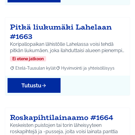
Pitkä liukumäki Lahelaan
#1663
Koripallopaikan lähistölle Lahelassa voisi tehdä
pitkän liukumäen, joka ilahduttaisi alueen pienempi…
Ei etene jatkoon
Etelä-Tuusulan kylät
Hyvinvointi ja yhteisöllisyys
Rajaa tulokset aihepiirin mukaan: Etelä-Tuusulan kylät
Rajaa tulokset teeman mukaan: Hyvinvoin
Tutustu
Roskapihtilainaamo #1664
Keskeisten puistojen tai torin läheisyyteen
roskapihtejä ja -pusseja, joita voisi lainata panttia