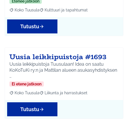
Etenee jatkoon
Koko Tuusula
Kulttuuri ja tapahtumat
Rajaa tulokset aihepiirin mukaan: Koko Tuusula
Rajaa tulokset teeman mukaan: Kulttuuri ja ta
Tutustu
Uusia leikkipuistoja #1693
Uusia leikkipuistoja Tuusulaan! Idea on saatu
KoKoTuKi ry:n ja Mattilan alueen asukasyhdistyksen
…
Ei etene jatkoon
Koko Tuusula
Liikunta ja harrastukset
Rajaa tulokset aihepiirin mukaan: Koko Tuusula
Rajaa tulokset teeman mukaan: Liikunta ja harr
Tutustu