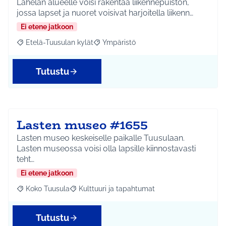
Lahelan alueelle voisi rakentaa liikennepuiston,
jossa lapset ja nuoret voisivat harjoitella liikenn…
Ei etene jatkoon
Etelä-Tuusulan kylät
Ympäristö
Rajaa tulokset aihepiirin mukaan: Etelä-Tuusulan kylät
Rajaa tulokset teeman mukaan: Ympäri
Tutustu
Lasten museo #1655
Lasten museo keskeiselle paikalle Tuusulaan.
Lasten museossa voisi olla lapsille kiinnostavasti
teht…
Ei etene jatkoon
Koko Tuusula
Kulttuuri ja tapahtumat
Rajaa tulokset aihepiirin mukaan: Koko Tuusula
Rajaa tulokset teeman mukaan: Kulttuuri ja ta
Tutustu