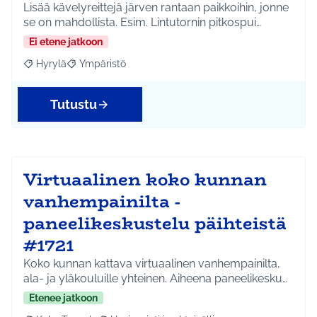
Lisää kävelyreittejä järven rantaan paikkoihin, jonne
se on mahdollista. Esim. Lintutornin pitkospui…
Ei etene jatkoon
Hyrylä
Ympäristö
Rajaa tulokset aihepiirin mukaan: Hyrylä
Rajaa tulokset teeman mukaan: Ympäristö
Tutustu
Virtuaalinen koko kunnan
vanhempainilta -
paneelikeskustelu päihteistä
#1721
Koko kunnan kattava virtuaalinen vanhempainilta,
ala- ja yläkouluille yhteinen. Aiheena paneelikesku…
Etenee jatkoon