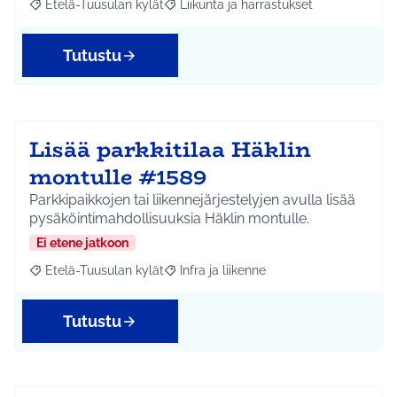
Etelä-Tuusulan kylät
Liikunta ja harrastukset
Rajaa tulokset aihepiirin mukaan: Etelä-Tuusulan kylät
Rajaa tulokset teeman mukaan: Liikunta
Tutustu
Lisää parkkitilaa Häklin
montulle #1589
Parkkipaikkojen tai liikennejärjestelyjen avulla lisää
pysäköintimahdollisuuksia Häklin montulle.
Ei etene jatkoon
Etelä-Tuusulan kylät
Infra ja liikenne
Rajaa tulokset aihepiirin mukaan: Etelä-Tuusulan kylät
Rajaa tulokset teeman mukaan: Infra ja 
Tutustu