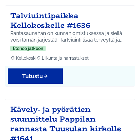
Talviuintipaikka
Kellokoskelle #1636
Rantasaunahan on kunnan omistuksessa ja siellä
voisi tämän järjestää. Tarlviuinti lisää terveyttä ja…
Etenee jatkoon
Kellokoski
Liikunta ja harrastukset
Rajaa tulokset aihepiirin mukaan: Kellokoski
Rajaa tulokset teeman mukaan: Liikunta ja harrast
Tutustu
Kävely- ja pyörätien
suunnittelu Pappilan
rannasta Tuusulan kirkolle
#1641