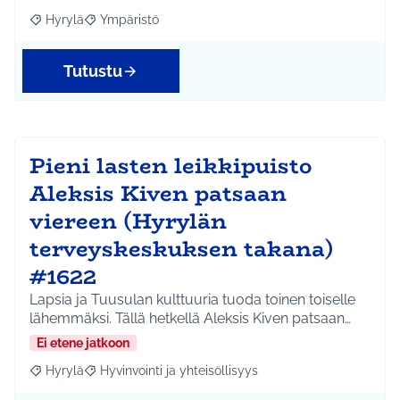
Hyrylä
Ympäristö
Rajaa tulokset aihepiirin mukaan: Hyrylä
Rajaa tulokset teeman mukaan: Ympäristö
Tutustu
Pieni lasten leikkipuisto
Aleksis Kiven patsaan
viereen (Hyrylän
terveyskeskuksen takana)
#1622
Lapsia ja Tuusulan kulttuuria tuoda toinen toiselle
lähemmäksi. Tällä hetkellä Aleksis Kiven patsaan…
Ei etene jatkoon
Hyrylä
Hyvinvointi ja yhteisöllisyys
Rajaa tulokset aihepiirin mukaan: Hyrylä
Rajaa tulokset teeman mukaan: Hyvinvointi ja yhteisöl