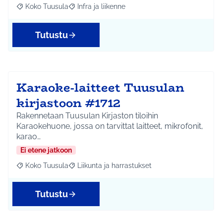
Koko Tuusula
Infra ja liikenne
Rajaa tulokset aihepiirin mukaan: Koko Tuusula
Rajaa tulokset teeman mukaan: Infra ja liikenne
Tutustu
Karaoke-laitteet Tuusulan
kirjastoon #1712
Rakennetaan Tuusulan Kirjaston tiloihin
Karaokehuone, jossa on tarvittat laitteet, mikrofonit,
karao…
Ei etene jatkoon
Koko Tuusula
Liikunta ja harrastukset
Rajaa tulokset aihepiirin mukaan: Koko Tuusula
Rajaa tulokset teeman mukaan: Liikunta ja harr
Tutustu