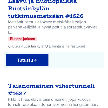
Laavu ja nuotiopaikka
Ruotsinkylän
tutkimusmetsään #1626
Metsäntutkimuslaitoksen metsiköissä paljon
päiväretkeilijöitä ja hyvät polut ja sorastetut väylät.
L…
Ei etene jatkoon
Etelä-Tuusulan kylät
Liikunta ja harrastukset
Rajaa tulokset aihepiirin mukaan: Etelä-Tuusulan kylät
Rajaa tulokset teeman mukaan: Liikunta
Tutustu
Taianomainen vihertunneli
#1627
Piktä, vihreä, elävä, taianomainen, jopa kukkiva!,
tunneli Tuusulaan. Johon voi mennä hengittämään,