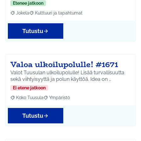
Etenee jatkoon
Jokela
Kulttuuri ja tapahtumat
Rajaa tulokset aihepiirin mukaan: Jokela
Rajaa tulokset teeman mukaan: Kulttuuri ja tapahtum
Tutustu
Valoa ulkoilupolulle! #1671
Valot Tuusulan ulkoilupolulle! Lisää turvallisuutta
sekä viihtyisyyttä ja polun käyttöä. Idea on …
Ei etene jatkoon
Koko Tuusula
Ympäristö
Rajaa tulokset aihepiirin mukaan: Koko Tuusula
Rajaa tulokset teeman mukaan: Ympäristö
Tutustu