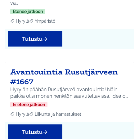
va…
Etenee jatkoon
Hyrylä
Ympäristö
Rajaa tulokset aihepiirin mukaan: Hyrylä
Rajaa tulokset teeman mukaan: Ympäristö
Tutustu
Avantouintia Rusutjärveen
#1667
Hyrylän päähän Rusutjärveä avantouintia! Näin
paikka olisi monen henkilön saavutettavissa. Idea o…
Ei etene jatkoon
Hyrylä
Liikunta ja harrastukset
Rajaa tulokset aihepiirin mukaan: Hyrylä
Rajaa tulokset teeman mukaan: Liikunta ja harrastuks
Tutustu