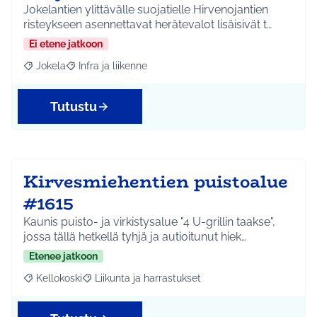
Jokelantien ylittävälle suojatielle Hirvenojantien
risteykseen asennettavat herätevalot lisäisivät t…
Ei etene jatkoon
Jokela
Infra ja liikenne
Rajaa tulokset aihepiirin mukaan: Jokela
Rajaa tulokset teeman mukaan: Infra ja liikenne
Tutustu
Kirvesmiehentien puistoalue
#1615
Kaunis puisto- ja virkistysalue "4 U-grillin taakse",
jossa tällä hetkellä tyhjä ja autioitunut hiek…
Etenee jatkoon
Kellokoski
Liikunta ja harrastukset
Rajaa tulokset aihepiirin mukaan: Kellokoski
Rajaa tulokset teeman mukaan: Liikunta ja harrast