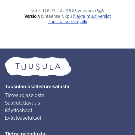
Viite: TUUSULA-PROP-2021-10-1656
Versio 3
(yhteensä 3 kpl)
näytä muut versiot
Tarkista sormenjälki
Tuusulan osallistumisalusta
Tietosuojaseloste
Saavutettavuus
Käyttöehdot
Evästeasetukset
Tietoa palvelusta