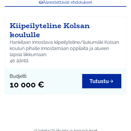
Äänestettävät ehdotukset
Kiipeilyteline Kolsan
koululle
Hankitaan innostava kiipeilyteline/liukumäki Kolsan
koulun pihalle innostamaan oppilaita ja alueen
lapsia liikkumaan.
46
ääntä
Budjetti
Tutustu
10 000 €
Jokela
Liikunta ja harrastukset