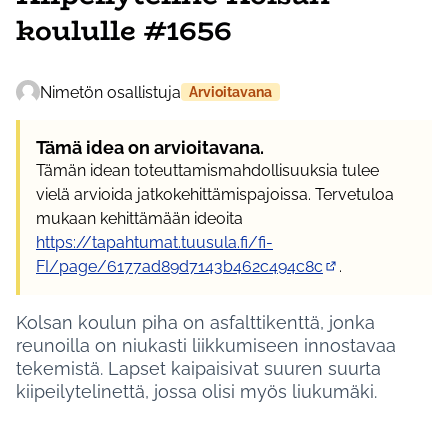
koululle #1656
Nimetön osallistuja
Arvioitavana
Tämä idea on arvioitavana.
Tämän idean toteuttamismahdollisuuksia tulee
vielä arvioida jatkokehittämispajoissa. Tervetuloa
mukaan kehittämään ideoita
https://tapahtumat.tuusula.fi/fi-
FI/page/6177ad89d7143b462c494c8c
.
(Ulkoinen linkki)
Kolsan koulun piha on asfalttikenttä, jonka
reunoilla on niukasti liikkumiseen innostavaa
tekemistä. Lapset kaipaisivat suuren suurta
kiipeilytelinettä, jossa olisi myös liukumäki.