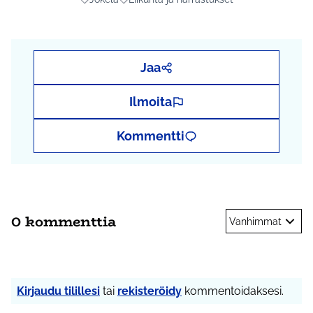
Rajaa tulokset aihepiirin mukaan: Jokela
Rajaa tulokset teeman mukaan: Liikunta ja
Jaa
Ilmoita
Kommentti
0 kommenttia
Vanhimmat
Kirjaudu tilillesi
tai
rekisteröidy
kommentoidaksesi.