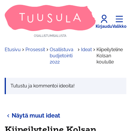
Kirjaudu
Valikko
OSALLISTUMISALUSTA
Etusivu
Prosessit
Osallistuva
Ideat
Kiipeilyteline
budjetointi
Kolsan
2022
koululle
Tutustu ja kommentoi ideoita!
Näytä muut ideat
Kiipeilyteline Kolsan