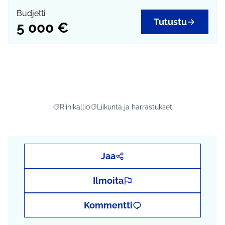
Budjetti
Tutustu
5 000 €
Riihikallio
Liikunta ja harrastukset
Rajaa tulokset aihepiirin mukaan: Riihikallio
Rajaa tulokset teeman mukaan: Liikunta j
Jaa
Ilmoita
Kommentti