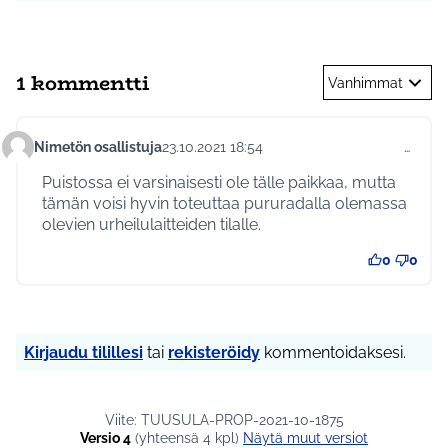
1 kommentti
Vanhimmat
Nimetön osallistuja
23.10.2021 18:54
…
Kommentti 557
Puistossa ei varsinaisesti ole tälle paikkaa, mutta
tämän voisi hyvin toteuttaa pururadalla olemassa
olevien urheilulaitteiden tilalle.
0
0
Kirjaudu tilillesi
tai
rekisteröidy
kommentoidaksesi.
Viite: TUUSULA-PROP-2021-10-1875
Versio 4
(yhteensä 4 kpl)
näytä muut versiot