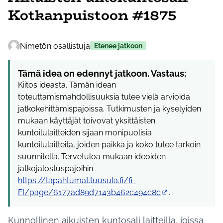
Kotkanpuistoon #1875
Nimetön osallistuja
Etenee jatkoon
Tämä idea on edennyt jatkoon. Vastaus:
Kiitos ideasta. Tämän idean
toteuttamismahdollisuuksia tulee vielä arvioida
jatkokehittämispajoissa. Tutkimusten ja kyselyiden
mukaan käyttäjät toivovat yksittäisten
kuntoilulaitteiden sijaan monipuolisia
kuntoilulaitteita, joiden paikka ja koko tulee tarkoin
suunnitella. Tervetuloa mukaan ideoiden
jatkojalostuspajoihin
https://tapahtumat.tuusula.fi/fi-
FI/page/6177ad89d7143b462c494c8c
.
(Ulkoinen linkki)
Kunnollinen aikuisten kuntosali laitteilla, joissa