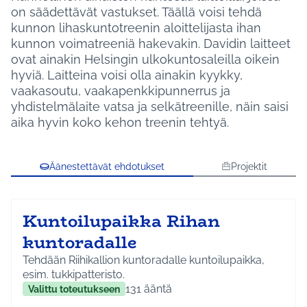
on säädettävät vastukset. Täällä voisi tehdä
kunnon lihaskuntotreenin aloittelijasta ihan
kunnon voimatreeniä hakevakin. Davidin laitteet
ovat ainakin Helsingin ulkokuntosaleilla oikein
hyviä. Laitteina voisi olla ainakin kyykky,
vaakasoutu, vaakapenkkipunnerrus ja
yhdistelmälaite vatsa ja selkätreenille, näin saisi
aika hyvin koko kehon treenin tehtyä.
Äänestettävät ehdotukset
Projektit
Kuntoilupaikka Rihan
kuntoradalle
Tehdään Riihikallion kuntoradalle kuntoilupaikka,
esim. tukkipatteristo.
131
ääntä
Valittu toteutukseen