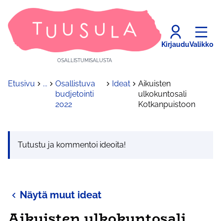
Kirjaudu
Valikko
OSALLISTUMISALUSTA
Etusivu
...
Osallistuva
Ideat
Aikuisten
budjetointi
ulkokuntosali
2022
Kotkanpuistoon
Tutustu ja kommentoi ideoita!
Näytä muut ideat
Aikuisten ulkokuntosali