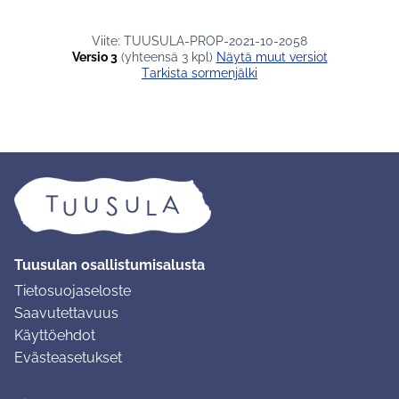
Viite: TUUSULA-PROP-2021-10-2058
Versio 3
(yhteensä 3 kpl)
näytä muut versiot
Tarkista sormenjälki
Tuusulan osallistumisalusta
Tietosuojaseloste
Saavutettavuus
Käyttöehdot
Evästeasetukset