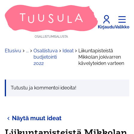
Kirjaudu
Valikko
OSALLISTUMISALUSTA
Etusivu
...
Osallistuva
Ideat
Liikuntapisteistä
budjetointi
Mikkolan jokivarren
2022
kävelyteiden varteen
Tutustu ja kommentoi ideoita!
Näytä muut ideat
Liikuntapisteistä Mikkolan