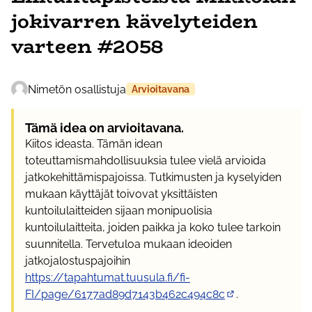
jokivarren kävelyteiden
varteen #2058
Nimetön osallistuja
Arvioitavana
Tämä idea on arvioitavana.
Kiitos ideasta. Tämän idean
toteuttamismahdollisuuksia tulee vielä arvioida
jatkokehittämispajoissa. Tutkimusten ja kyselyiden
mukaan käyttäjät toivovat yksittäisten
kuntoilulaitteiden sijaan monipuolisia
kuntoilulaitteita, joiden paikka ja koko tulee tarkoin
suunnitella. Tervetuloa mukaan ideoiden
jatkojalostuspajoihin
https://tapahtumat.tuusula.fi/fi-
FI/page/6177ad89d7143b462c494c8c
.
(Ulkoinen linkki)