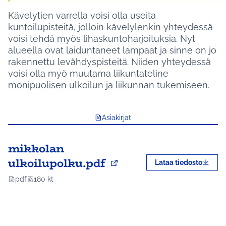
Kävelytien varrella voisi olla useita
kuntoilupisteitä, jolloin kävelylenkin yhteydessä
voisi tehdä myös lihaskuntoharjoituksia. Nyt
alueella ovat laiduntaneet lampaat ja sinne on jo
rakennettu levähdyspisteitä. Niiden yhteydessä
voisi olla myö muutama liikuntateline
monipuolisen ulkoilun ja liikunnan tukemiseen.
Asiakirjat
mikkolan
ulkoilupolku.pdf
Lataa tiedosto
(Avautuu uuteen väl
pdf
180 kt