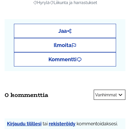
Hyrylä
Liikunta ja harrastukset
Rajaa tulokset aihepiirin mukaan: Hyrylä
Rajaa tulokset teeman mukaan: Liikunta ja
Jaa
Ilmoita
Kommentti
0 kommenttia
Vanhimmat
Kirjaudu tilillesi
tai
rekisteröidy
kommentoidaksesi.