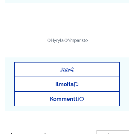
Hyrylä
Ympäristö
Rajaa tulokset aihepiirin mukaan: Hyrylä
Rajaa tulokset teeman mukaan: Ymp
Jaa
Ilmoita
Kommentti