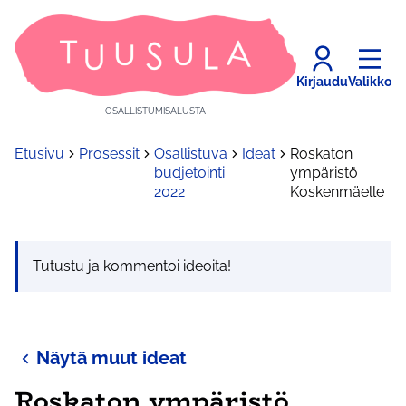
Kirjaudu
Valikko
OSALLISTUMISALUSTA
Etusivu
Prosessit
Osallistuva
Ideat
Roskaton
budjetointi
ympäristö
2022
Koskenmäelle
Tutustu ja kommentoi ideoita!
Näytä muut ideat
Roskaton ympäristö