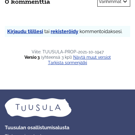
0 kommenttia
Vanhimmat
Kirjaudu tilillesi
tai
rekisteröidy
kommentoidaksesi.
Viite: TUUSULA-PROP-2021-10-1947
Versio 3
(yhteensä 3 kpl)
näytä muut versiot
Tarkista sormenjälki
Tuusulan osallistumisalusta