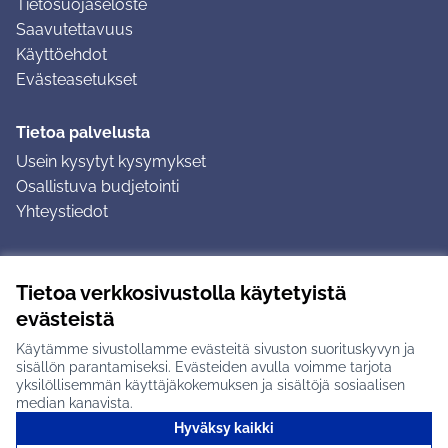
Tietosuojaseloste
Saavutettavuus
Käyttöehdot
Evästeasetukset
Tietoa palvelusta
Usein kysytyt kysymykset
Osallistuva budjetointi
Yhteystiedot
Ohjeet
Tietoa verkkosivustolla käytetyistä
Ohjeet kirjautumiseen
evästeistä
Ohjeet kommentin jättämiseen
Käytämme sivustollamme evästeitä sivuston suorituskyvyn ja
sisällön parantamiseksi. Evästeiden avulla voimme tarjota
yksilöllisemmän käyttäjäkokemuksen ja sisältöjä sosiaalisen
median kanavista.
Hyväksy kaikki
Tuusulan osallistumisalusta X-palvelussa
Tuusula