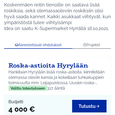
Koskenmäen reitin tienoille on saatava lisää
roskiksia, sekä olemassaoleviin roskiksiin olisi
hyvä saada kannet. Kaikki asukkaat viihtyvät, kun
ympäristöstä tulee viihtyisämpi.
Idea on saatu K-Supermarket Hyrrällä 16.10.2021.
Äänestettävät ehdotukset
Projektit
Roska-astioita Hyrylään
Hankitaan Hyrylään lisää roska-astioita, kiinnitetään
olemassa oleviin kansia ja kokeillaan tuhkakuppien
toimivuutta mm. Leijapuistossa. Uusien roska-
astioiden tarkempi sijoittelu suunnitellaan yhdessä
317
ääntä
Valittu toteutukseen
asukkaiden kanssa.
Budjetti
Tutustu
4 000 €