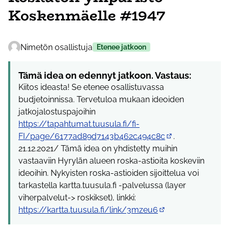
Koskenmäelle #1947
Nimetön osallistuja
Etenee jatkoon
Tämä idea on edennyt jatkoon. Vastaus:
Kiitos ideasta! Se etenee osallistuvassa
budjetoinnissa. Tervetuloa mukaan ideoiden
jatkojalostuspajoihin
https://tapahtumat.tuusula.fi/fi-
FI/page/6177ad89d7143b462c494c8c
.
(Ulkoinen linkki)
21.12.2021/ Tämä idea on yhdistetty muihin
vastaaviin Hyrylän alueen roska-astioita koskeviin
ideoihin. Nykyisten roska-astioiden sijoittelua voi
tarkastella kartta.tuusula.fi -palvelussa (layer
viherpalvelut-> roskikset), linkki:
https://kartta.tuusula.fi/link/3mzeu6
(Ulkoinen linkki)