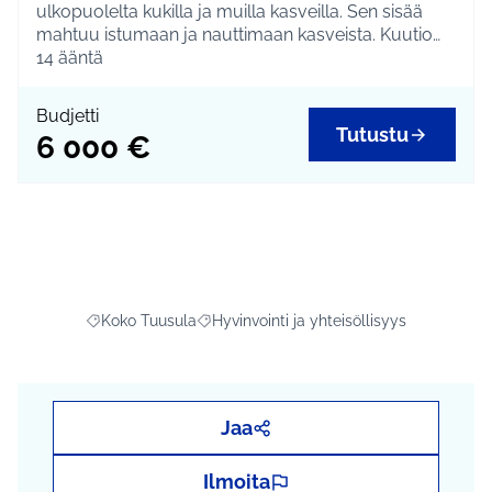
ulkopuolelta kukilla ja muilla kasveilla. Sen sisää
mahtuu istumaan ja nauttimaan kasveista. Kuutio
sijoitetaan vilkkaaseen paikkaan.
14
ääntä
Budjetti
Tutustu
6 000 €
Koko Tuusula
Hyvinvointi ja yhteisöllisyys
Rajaa tulokset aihepiirin mukaan: Koko Tuusula
Rajaa tulokset teeman mukaan: Hyvinvointi
Jaa
Ilmoita