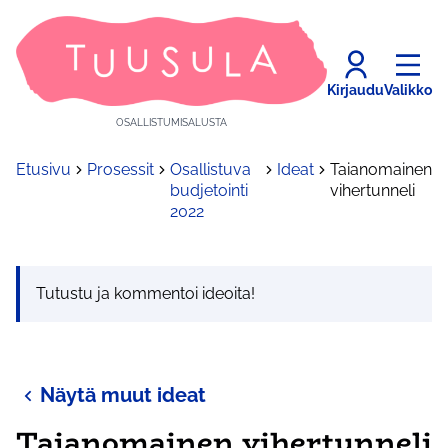
Kirjaudu
Valikko
OSALLISTUMISALUSTA
Etusivu
Prosessit
Osallistuva
Ideat
Taianomainen
budjetointi
vihertunneli
2022
Tutustu ja kommentoi ideoita!
Näytä muut ideat
Taianomainen vihertunneli