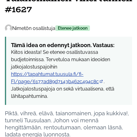
#1627
Nimetön osallistuja
Etenee jatkoon
Tämä idea on edennyt jatkoon. Vastaus:
Kiitos ideasta! Se etenee osallistuvassa
budjetoinnissa. Tervetuloa mukaan ideoiden
jatkojalostuspajoihin
https://tapahtumat.tuusula.fi/fi-
FI/page/6177ad89d7143b462c494c8c
.
(Ulkoinen linkki)
Jatkojalostuspajoja on sekä virtuaalisena, että
lähitapahtumina.
Piktä, vihreä, elävä, taianomainen, jopa kukkiva!,
tunneli Tuusulaan. Johon voi mennä
hengittämään, rentoutumaan, olemaan läsnä,
ladata energia luonnosta.