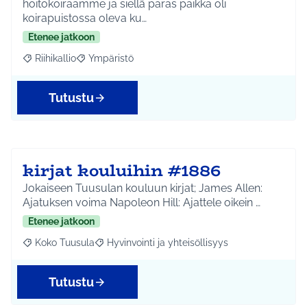
hoitokoiraamme ja siellä paras paikka oli
koirapuistossa oleva ku…
Etenee jatkoon
Riihikallio
Ympäristö
Rajaa tulokset aihepiirin mukaan: Riihikallio
Rajaa tulokset teeman mukaan: Ympäristö
Tutustu
kirjat kouluihin #1886
Jokaiseen Tuusulan kouluun kirjat; James Allen:
Ajatuksen voima Napoleon Hill: Ajattele oikein …
Etenee jatkoon
Koko Tuusula
Hyvinvointi ja yhteisöllisyys
Rajaa tulokset aihepiirin mukaan: Koko Tuusula
Rajaa tulokset teeman mukaan: Hyvinvointi ja y
Tutustu