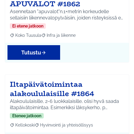
APUVALOT #1862
Asennetaan "apuvalot"n.1+metrin korkeudelle
sellaisiin liikennevalopylväisiin, joiden risteyksissä e…
Ei etene jatkoon
Koko Tuusula
Infra ja liikenne
Rajaa tulokset aihepiirin mukaan: Koko Tuusula
Rajaa tulokset teeman mukaan: Infra ja liikenne
Tutustu
Iltapäivätoimintaa
alakoululaisille #1864
Alakoululaisille, 2-6 luokkalaisille, olisi hyvä saada
iltapäivätoimintaa. Esimerkiksi läksykerho, p…
Etenee jatkoon
Kellokoski
Hyvinvointi ja yhteisöllisyys
Rajaa tulokset aihepiirin mukaan: Kellokoski
Rajaa tulokset teeman mukaan: Hyvinvointi ja yhtei