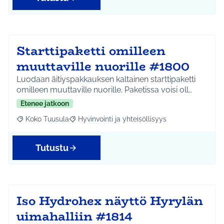
Starttipaketti omilleen
muuttaville nuorille #1800
Luodaan äitiyspakkauksen kaltainen starttipaketti
omilleen muuttaville nuorille. Paketissa voisi oll…
Etenee jatkoon
Koko Tuusula
Hyvinvointi ja yhteisöllisyys
Rajaa tulokset aihepiirin mukaan: Koko Tuusula
Rajaa tulokset teeman mukaan: Hyvinvointi ja y
Tutustu
Iso Hydrohex näyttö Hyrylän
uimahalliin #1814