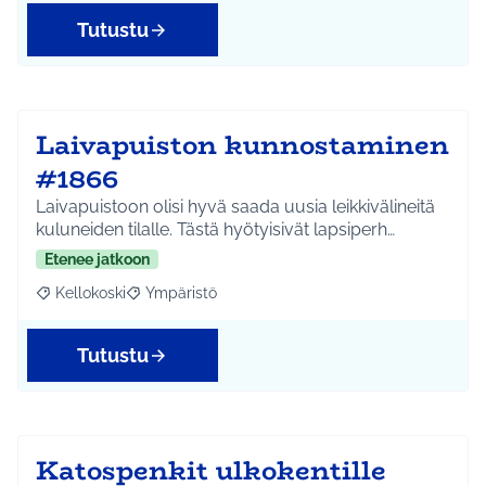
Tutustu
Laivapuiston kunnostaminen
#1866
Laivapuistoon olisi hyvä saada uusia leikkivälineitä
kuluneiden tilalle. Tästä hyötyisivät lapsiperh…
Etenee jatkoon
Kellokoski
Ympäristö
Rajaa tulokset aihepiirin mukaan: Kellokoski
Rajaa tulokset teeman mukaan: Ympäristö
Tutustu
Katospenkit ulkokentille