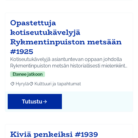
Opastettuja
kotiseutukävelyjä
Rykmentinpuiston metsään
#1925
Kotiseutukävelyjä asiantuntevan oppaan johdolla
Rykmentinpuiston metsän historiallisesti mielenkiint…
Etenee jatkoon
Hyrylä
Kulttuuri ja tapahtumat
Rajaa tulokset aihepiirin mukaan: Hyrylä
Rajaa tulokset teeman mukaan: Kulttuuri ja tapahtum
Tutustu
Kiviä penkeiksi #1939