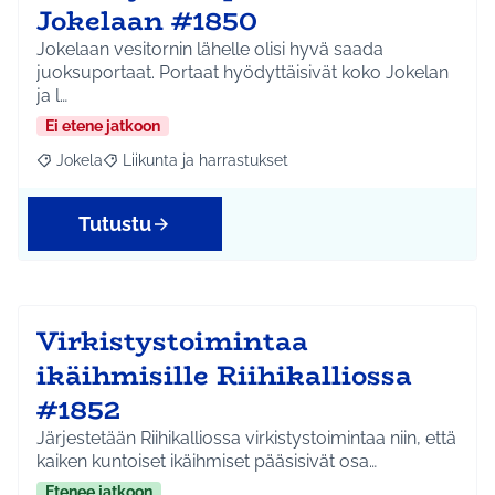
Jokelaan #1850
Jokelaan vesitornin lähelle olisi hyvä saada
juoksuportaat. Portaat hyödyttäisivät koko Jokelan
ja l…
Ei etene jatkoon
Jokela
Liikunta ja harrastukset
Rajaa tulokset aihepiirin mukaan: Jokela
Rajaa tulokset teeman mukaan: Liikunta ja harrastuks
Tutustu
Virkistystoimintaa
ikäihmisille Riihikalliossa
#1852
Järjestetään Riihikalliossa virkistystoimintaa niin, että
kaiken kuntoiset ikäihmiset pääsisivät osa…
Etenee jatkoon