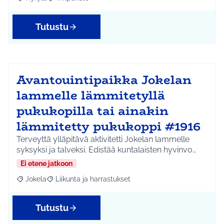
Rajaa tulokset aihepiirin mukaan: Hyrylä
Rajaa tulokset teeman mukaan: Ympäristö
Tutustu
Avantouintipaikka Jokelan
lammelle lämmitetyllä
pukukopilla tai ainakin
lämmitetty pukukoppi #1916
Terveyttä ylläpitävä aktivitetti Jokelan lammelle
syksyksi ja talveksi. Edistää kuntalaisten hyvinvo…
Ei etene jatkoon
Jokela
Liikunta ja harrastukset
Rajaa tulokset aihepiirin mukaan: Jokela
Rajaa tulokset teeman mukaan: Liikunta ja harrastuks
Tutustu