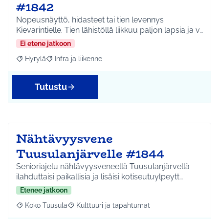
#1842
Nopeusnäyttö, hidasteet tai tien levennys
Kievarintielle. Tien lähistöllä liikkuu paljon lapsia ja v…
Ei etene jatkoon
Hyrylä
Infra ja liikenne
Rajaa tulokset aihepiirin mukaan: Hyrylä
Rajaa tulokset teeman mukaan: Infra ja liikenne
Tutustu
Nähtävyysvene
Tuusulanjärvelle #1844
Senioriajelu nähtävyysveneellä Tuusulanjärvellä
ilahduttaisi paikallisia ja lisäisi kotiseutuylpeytt…
Etenee jatkoon
Koko Tuusula
Kulttuuri ja tapahtumat
Rajaa tulokset aihepiirin mukaan: Koko Tuusula
Rajaa tulokset teeman mukaan: Kulttuuri ja ta