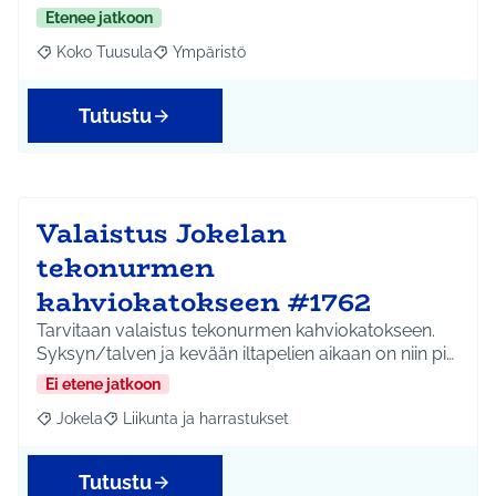
Etenee jatkoon
Koko Tuusula
Ympäristö
Rajaa tulokset aihepiirin mukaan: Koko Tuusula
Rajaa tulokset teeman mukaan: Ympäristö
Tutustu
Valaistus Jokelan
tekonurmen
kahviokatokseen #1762
Tarvitaan valaistus tekonurmen kahviokatokseen.
Syksyn/talven ja kevään iltapelien aikaan on niin pi…
Ei etene jatkoon
Jokela
Liikunta ja harrastukset
Rajaa tulokset aihepiirin mukaan: Jokela
Rajaa tulokset teeman mukaan: Liikunta ja harrastuks
Tutustu