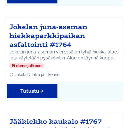
Jokelan juna-aseman
hiekkaparkkipaikan
asfaltointi #1764
Jokelan juna-aseman vieressä on tyhjä hiekka-alue,
jota käytetään pysäköintiin. Alue on täynnä kuopp…
Ei etene jatkoon
Jokela
Infra ja liikenne
Rajaa tulokset aihepiirin mukaan: Jokela
Rajaa tulokset teeman mukaan: Infra ja liikenne
Tutustu
Jääkiekko kaukalo #1767