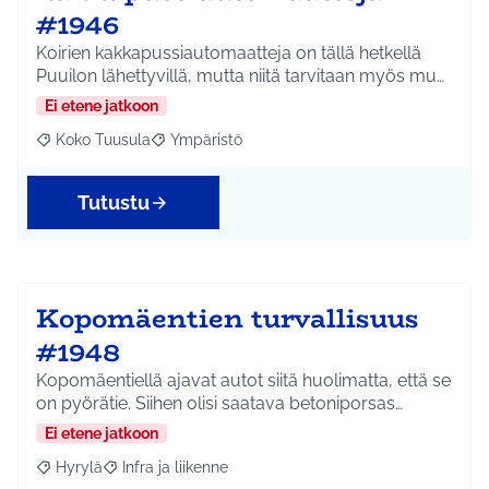
#1946
Koirien kakkapussiautomaatteja on tällä hetkellä
Puuilon lähettyvillä, mutta niitä tarvitaan myös mu…
Ei etene jatkoon
Koko Tuusula
Ympäristö
Rajaa tulokset aihepiirin mukaan: Koko Tuusula
Rajaa tulokset teeman mukaan: Ympäristö
Tutustu
Kopomäentien turvallisuus
#1948
Kopomäentiellä ajavat autot siitä huolimatta, että se
on pyörätie. Siihen olisi saatava betoniporsas…
Ei etene jatkoon
Hyrylä
Infra ja liikenne
Rajaa tulokset aihepiirin mukaan: Hyrylä
Rajaa tulokset teeman mukaan: Infra ja liikenne