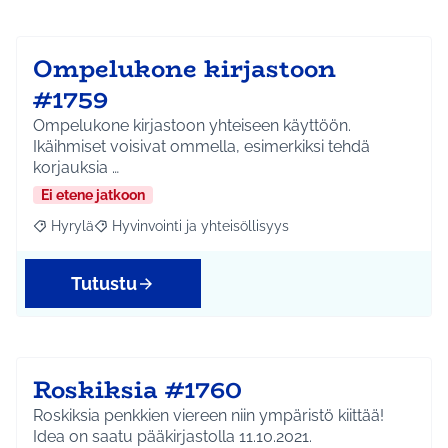
Ompelukone kirjastoon
#1759
Ompelukone kirjastoon yhteiseen käyttöön.
Ikäihmiset voisivat ommella, esimerkiksi tehdä
korjauksia …
Ei etene jatkoon
Hyrylä
Hyvinvointi ja yhteisöllisyys
Rajaa tulokset aihepiirin mukaan: Hyrylä
Rajaa tulokset teeman mukaan: Hyvinvointi ja yhteisöl
Tutustu
Roskiksia #1760
Roskiksia penkkien viereen niin ympäristö kiittää!
Idea on saatu pääkirjastolla 11.10.2021.