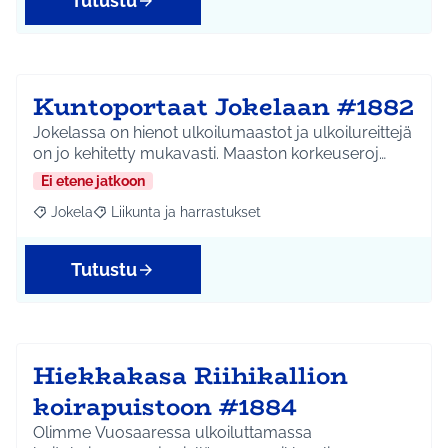
Tutustu
Kuntoportaat Jokelaan #1882
Jokelassa on hienot ulkoilumaastot ja ulkoilureittejä
on jo kehitetty mukavasti. Maaston korkeuseroj…
Ei etene jatkoon
Jokela
Liikunta ja harrastukset
Rajaa tulokset aihepiirin mukaan: Jokela
Rajaa tulokset teeman mukaan: Liikunta ja harrastuks
Tutustu
Hiekkakasa Riihikallion
koirapuistoon #1884
Olimme Vuosaaressa ulkoiluttamassa