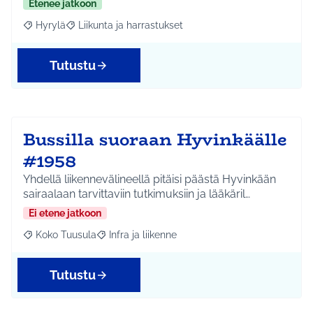
Etenee jatkoon
Hyrylä
Liikunta ja harrastukset
Rajaa tulokset aihepiirin mukaan: Hyrylä
Rajaa tulokset teeman mukaan: Liikunta ja harrastuks
Tutustu
Bussilla suoraan Hyvinkäälle
#1958
Yhdellä liikennevälineellä pitäisi päästä Hyvinkään
sairaalaan tarvittaviin tutkimuksiin ja lääkäril…
Ei etene jatkoon
Koko Tuusula
Infra ja liikenne
Rajaa tulokset aihepiirin mukaan: Koko Tuusula
Rajaa tulokset teeman mukaan: Infra ja liikenne
Tutustu