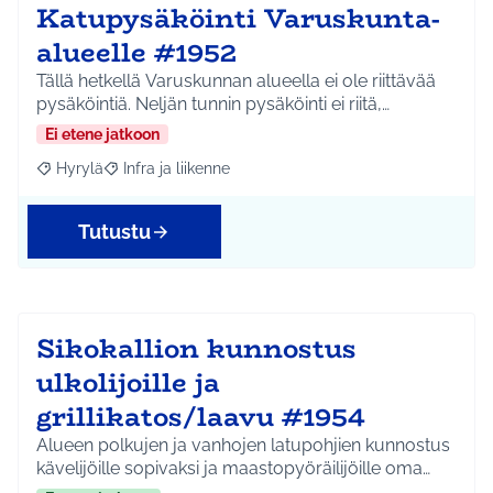
Katupysäköinti Varuskunta-
alueelle #1952
Tällä hetkellä Varuskunnan alueella ei ole riittävää
pysäköintiä. Neljän tunnin pysäköinti ei riitä,…
Ei etene jatkoon
Hyrylä
Infra ja liikenne
Rajaa tulokset aihepiirin mukaan: Hyrylä
Rajaa tulokset teeman mukaan: Infra ja liikenne
Tutustu
Sikokallion kunnostus
ulkolijoille ja
grillikatos/laavu #1954
Alueen polkujen ja vanhojen latupohjien kunnostus
kävelijöille sopivaksi ja maastopyöräilijöille oma…