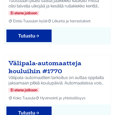
Tuusulaan pitäisi saada jääkiekko kaukalo missä
olisi talvella ulkojää ja kesällä rullakiekko kenttä…
Ei etene jatkoon
Etelä-Tuusulan kylät
Liikunta ja harrastukset
Rajaa tulokset aihepiirin mukaan: Etelä-Tuusulan kylät
Rajaa tulokset teeman mukaan: Liikunta
Tutustu
Välipala-automaatteja
kouluihin #1770
Välipala-automaattien tarkoitus on auttaa oppilaita
jaksamaan pitkiä koulupäiviä. Automaateissa vois…
Ei etene jatkoon
Koko Tuusula
Hyvinvointi ja yhteisöllisyys
Rajaa tulokset aihepiirin mukaan: Koko Tuusula
Rajaa tulokset teeman mukaan: Hyvinvointi ja y
Tutustu