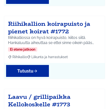
Riihikallion koirapuisto ja
pienet koirat #1772
Riihikalliossa on hyvä koirapuisto, kiitos siitä.
Hankaluutta aiheuttaa se ettei sinne oikein pääs…
Ei etene jatkoon
Riihikallio
Liikunta ja harrastukset
Rajaa tulokset aihepiirin mukaan: Riihikallio
Rajaa tulokset teeman mukaan: Liikunta ja harrastu
Tutustu
Laavu / grillipaikka
Kellokoskelle #1773