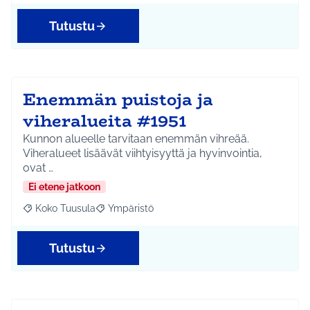
Tutustu
Enemmän puistoja ja
viheralueita #1951
Kunnon alueelle tarvitaan enemmän vihreää.
Viheralueet lisäävät viihtyisyyttä ja hyvinvointia,
ovat …
Ei etene jatkoon
Koko Tuusula
Ympäristö
Rajaa tulokset aihepiirin mukaan: Koko Tuusula
Rajaa tulokset teeman mukaan: Ympäristö
Tutustu