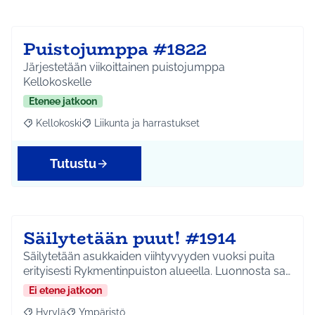
Puistojumppa #1822
Järjestetään viikoittainen puistojumppa
Kellokoskelle
Etenee jatkoon
Kellokoski
Liikunta ja harrastukset
Rajaa tulokset aihepiirin mukaan: Kellokoski
Rajaa tulokset teeman mukaan: Liikunta ja harrast
Tutustu
Säilytetään puut! #1914
Säilytetään asukkaiden viihtyvyyden vuoksi puita
erityisesti Rykmentinpuiston alueella. Luonnosta sa…
Ei etene jatkoon
Hyrylä
Ympäristö