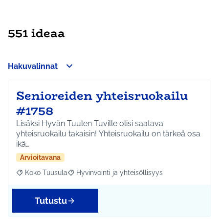
551 ideaa
Hakuvalinnat
Senioreiden yhteisruokailu
#1758
Lisäksi Hyvän Tuulen Tuville olisi saatava
yhteisruokailu takaisin! Yhteisruokailu on tärkeä osa
ikä…
Arvioitavana
Koko Tuusula
Hyvinvointi ja yhteisöllisyys
Rajaa tulokset aihepiirin mukaan: Koko Tuusula
Rajaa tulokset teeman mukaan: Hyvinvointi ja y
Tutustu