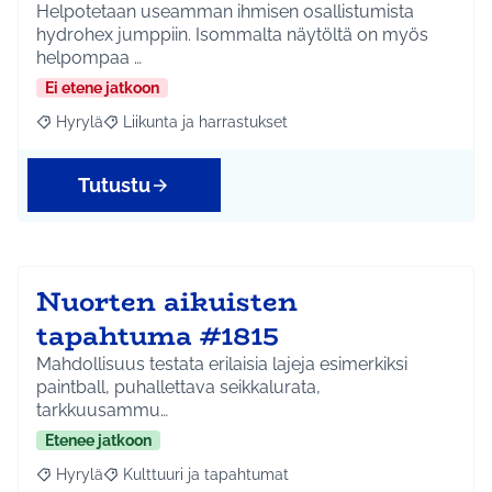
Helpotetaan useamman ihmisen osallistumista
hydrohex jumppiin. Isommalta näytöltä on myös
helpompaa …
Ei etene jatkoon
Hyrylä
Liikunta ja harrastukset
Rajaa tulokset aihepiirin mukaan: Hyrylä
Rajaa tulokset teeman mukaan: Liikunta ja harrastuks
Tutustu
Nuorten aikuisten
tapahtuma #1815
Mahdollisuus testata erilaisia lajeja esimerkiksi
paintball, puhallettava seikkalurata,
tarkkuusammu…
Etenee jatkoon
Hyrylä
Kulttuuri ja tapahtumat
Rajaa tulokset aihepiirin mukaan: Hyrylä
Rajaa tulokset teeman mukaan: Kulttuuri ja tapahtum