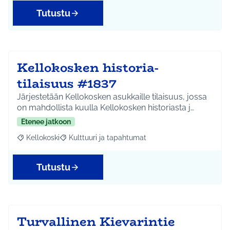
Tutustu
Kellokosken historia-
tilaisuus #1837
Järjestetään Kellokosken asukkaille tilaisuus, jossa
on mahdollista kuulla Kellokosken historiasta j…
Etenee jatkoon
Kellokoski
Kulttuuri ja tapahtumat
Rajaa tulokset aihepiirin mukaan: Kellokoski
Rajaa tulokset teeman mukaan: Kulttuuri ja tapah
Tutustu
Turvallinen Kievarintie