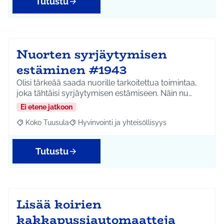
Tutustu
Nuorten syrjäytymisen
estäminen #1943
Olisi tärkeää saada nuorille tarkoitettua toimintaa,
joka tähtäisi syrjäytymisen estämiseen. Näin nu…
Ei etene jatkoon
Koko Tuusula
Hyvinvointi ja yhteisöllisyys
Rajaa tulokset aihepiirin mukaan: Koko Tuusula
Rajaa tulokset teeman mukaan: Hyvinvointi ja y
Tutustu
Lisää koirien
kakkapussiautomaatteja