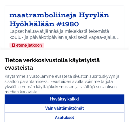
maatramboliineja Hyrylän
Hyökkälään #1980
Lapset haluavat jännää ja mielekästä tekemistä
koulu- ja päiväkotipäivien ajaksi sekä vapaa-ajalle. …
Ei etene jatkoon
Hyrylä
Liikunta ja harrastukset
Rajaa tulokset aihepiirin mukaan: Hyrylä
Rajaa tulokset teeman mukaan: Liikunta ja harrastuks
Tietoa verkkosivustolla käytetyistä
evästeistä
Tutustu
Käytämme sivustollamme evästeitä sivuston suorituskyvyn ja
sisällön parantamiseksi. Evästeiden avulla voimme tarjota
yksilöllisemmän käyttäjäkokemuksen ja sisältöjä sosiaalisen
median kanavista.
Riihikallion koirapuiston
Hyväksy kaikki
jako isojen ja pienten koirien
Vain välttämättömät
alueesee #1991
Asetukset
Riihikallion koirapuiston jako isojen ja pienten