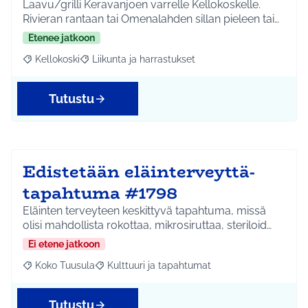
Laavu/grilli Keravanjoen varrelle Kellokoskelle.
Rivieran rantaan tai Omenalahden sillan pieleen tai…
Etenee jatkoon
Kellokoski
Liikunta ja harrastukset
Rajaa tulokset aihepiirin mukaan: Kellokoski
Rajaa tulokset teeman mukaan: Liikunta ja harrast
Tutustu
Edistetään eläinterveyttä-
tapahtuma #1798
Eläinten terveyteen keskittyvä tapahtuma, missä
olisi mahdollista rokottaa, mikrosiruttaa, steriloid…
Ei etene jatkoon
Koko Tuusula
Kulttuuri ja tapahtumat
Rajaa tulokset aihepiirin mukaan: Koko Tuusula
Rajaa tulokset teeman mukaan: Kulttuuri ja ta
Tutustu