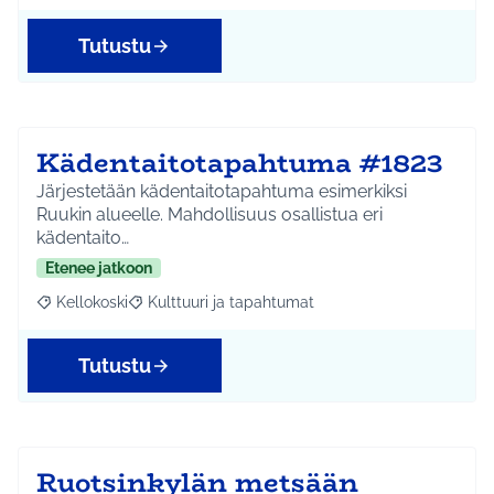
Tutustu
Kädentaitotapahtuma #1823
Järjestetään kädentaitotapahtuma esimerkiksi
Ruukin alueelle. Mahdollisuus osallistua eri
kädentaito…
Etenee jatkoon
Kellokoski
Kulttuuri ja tapahtumat
Rajaa tulokset aihepiirin mukaan: Kellokoski
Rajaa tulokset teeman mukaan: Kulttuuri ja tapah
Tutustu
Ruotsinkylän metsään