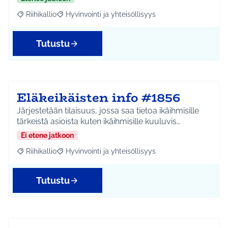
Riihikallio
Hyvinvointi ja yhteisöllisyys
Rajaa tulokset aihepiirin mukaan: Riihikallio
Rajaa tulokset teeman mukaan: Hyvinvointi ja yhtei
Tutustu
Eläkeikäisten info #1856
Järjestetään tilaisuus, jossa saa tietoa ikäihmisille
tärkeistä asioista kuten ikäihmisille kuuluvis…
Ei etene jatkoon
Riihikallio
Hyvinvointi ja yhteisöllisyys
Rajaa tulokset aihepiirin mukaan: Riihikallio
Rajaa tulokset teeman mukaan: Hyvinvointi ja yhtei
Tutustu