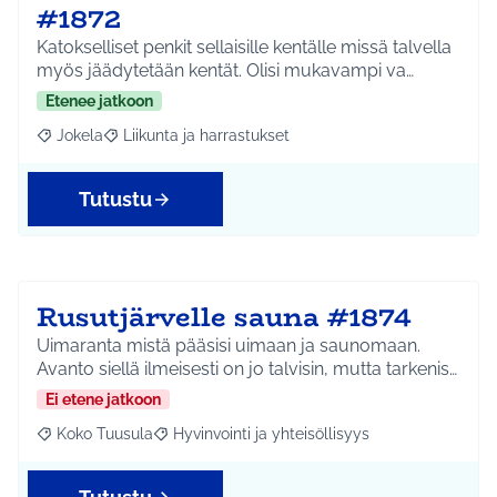
#1872
Katokselliset penkit sellaisille kentälle missä talvella
myös jäädytetään kentät. Olisi mukavampi va…
Etenee jatkoon
Jokela
Liikunta ja harrastukset
Rajaa tulokset aihepiirin mukaan: Jokela
Rajaa tulokset teeman mukaan: Liikunta ja harrastuks
Tutustu
Rusutjärvelle sauna #1874
Uimaranta mistä pääsisi uimaan ja saunomaan.
Avanto siellä ilmeisesti on jo talvisin, mutta tarkenis…
Ei etene jatkoon
Koko Tuusula
Hyvinvointi ja yhteisöllisyys
Rajaa tulokset aihepiirin mukaan: Koko Tuusula
Rajaa tulokset teeman mukaan: Hyvinvointi ja y