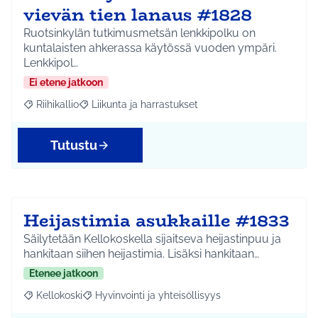
vievän tien lanaus #1828
Ruotsinkylän tutkimusmetsän lenkkipolku on
kuntalaisten ahkerassa käytössä vuoden ympäri.
Lenkkipol…
Ei etene jatkoon
Riihikallio
Liikunta ja harrastukset
Rajaa tulokset aihepiirin mukaan: Riihikallio
Rajaa tulokset teeman mukaan: Liikunta ja harrastu
Tutustu
Heijastimia asukkaille #1833
Säilytetään Kellokoskella sijaitseva heijastinpuu ja
hankitaan siihen heijastimia. Lisäksi hankitaan…
Etenee jatkoon
Kellokoski
Hyvinvointi ja yhteisöllisyys
Rajaa tulokset aihepiirin mukaan: Kellokoski
Rajaa tulokset teeman mukaan: Hyvinvointi ja yhtei