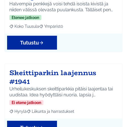
Halvempia penkkejä voisi tehdä isoista kivistä ja
niiden välissä olevasta puulankusta. Tälläiset pen…
Etenee jatkoon
Koko Tuusula
Ympäristö
Rajaa tulokset aihepiirin mukaan: Koko Tuusula
Rajaa tulokset teeman mukaan: Ympäristö
Tutustu
Skeittiparkin laajennus
#1941
Urheilukeskuksen skeittiparkkia pitäisi laajentaa tai
uudistaa. Idea hyödyttäisi nuoria, lapsia j…
Ei etene jatkoon
Hyrylä
Liikunta ja harrastukset
Rajaa tulokset aihepiirin mukaan: Hyrylä
Rajaa tulokset teeman mukaan: Liikunta ja harrastuks