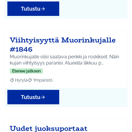
Tutustu
Viihtyisyyttä Muorinkujalle
#1846
Muorinkujalle olisi saatava penkki ja roskikset. Näin
kujan viihtyisyys paranisi. Alueella liikkuu p…
Etenee jatkoon
Hyrylä
Ympäristö
Rajaa tulokset aihepiirin mukaan: Hyrylä
Rajaa tulokset teeman mukaan: Ympäristö
Tutustu
Uudet juoksuportaat